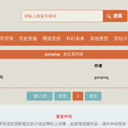
市言情
历史穿越
网游竞技
科幻未来
其他类型
完结小
gaosping
的文章列表
作者
结局
gaosping
第1/1页
首页
1
尾页
重要声明
腥等违反国家规定的小说在网站上传播，如发现违规作品，请向本站投诉