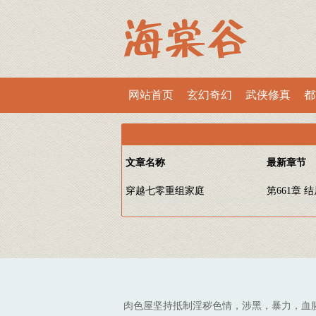
网站首页
玄幻奇幻
武侠修真
都
文章名称
最新章节
穿越七零重组家庭
第661章 
肉色屋坚持抵制淫秽色情，涉黑，暴力，血