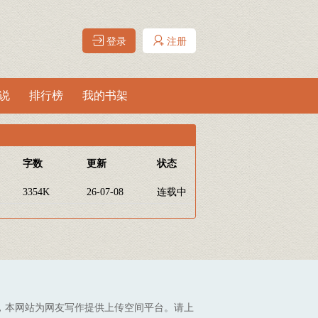
登录
注册
说
排行榜
我的书架
字数
更新
状态
3354K
26-07-08
连载中
，本网站为网友写作提供上传空间平台。请上