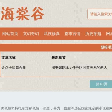
网站首页
玄幻奇幻
武侠修真
都市言情
历史穿越
网
阴暗毛
文章名称
最新章节
金点子短篇合集
图书馆IF线：任务区同事关系的两人
第1/1页
肉色屋坚持抵制淫秽色情，涉黑，暴力，血腥等违反国家规定的小说在