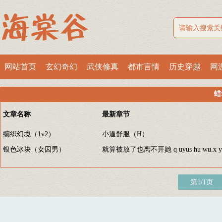
网站首页
玄幻奇幻
武侠修真
都市言情
历史穿越
网
蜡
文章名称
最新章节
编织幻境（1v2）
小逼舒服（H）
银色冰块（女囚男）
就算被放了也离不开她 q uyus hu wu.x y
第1/1页