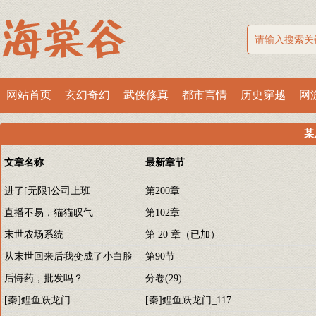
网站首页
玄幻奇幻
武侠修真
都市言情
历史穿越
网
某
文章名称
最新章节
进了[无限]公司上班
第200章
直播不易，猫猫叹气
第102章
末世农场系统
第 20 章（已加）
从末世回来后我变成了小白脸
第90节
后悔药，批发吗？
分卷(29)
[秦]鲤鱼跃龙门
[秦]鲤鱼跃龙门_117