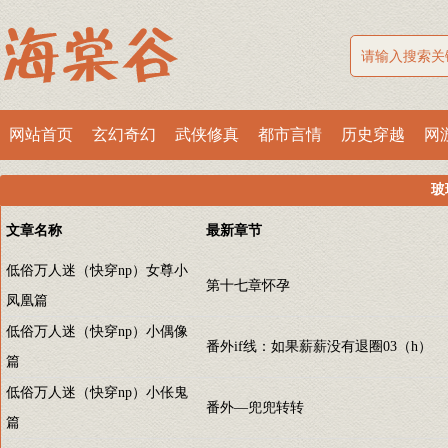
网站首页
玄幻奇幻
武侠修真
都市言情
历史穿越
网
玻
文章名称
最新章节
低俗万人迷（快穿np）女尊小
第十七章怀孕
凤凰篇
低俗万人迷（快穿np）小偶像
番外if线：如果薪薪没有退圈03（h）
篇
低俗万人迷（快穿np）小伥鬼
番外—兜兜转转
篇