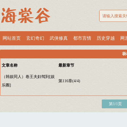
网站首页
玄幻奇幻
武侠修真
都市言情
历史穿越
网
杨
文章名称
最新章节
（韩娱同人）卷王夫妇驾到[娱
第116章(4/4)
乐圈]
第1/1页