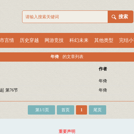
市言情
历史穿越
网游竞技
科幻未来
其他类型
完结小
年倚
的文章列表
作者
年倚
起 第76节
年倚
第1/1页
首页
1
尾页
重要声明