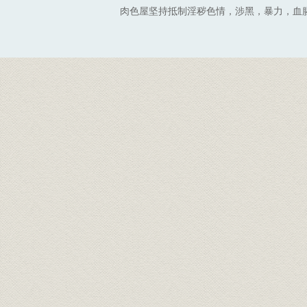
肉色屋坚持抵制淫秽色情，涉黑，暴力，血