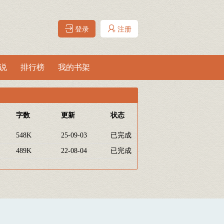
登录
注册
说
排行榜
我的书架
字数
更新
状态
548K
25-09-03
已完成
489K
22-08-04
已完成