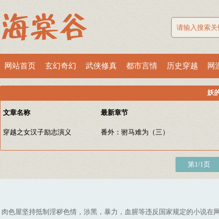
网站首页
玄幻奇幻
武侠修真
都市言情
历史穿越
网
妖
文章名称
最新章节
穿越之女汉子励志演义
番外：驸马难为（三）
第1/1页
肉色屋坚持抵制淫秽色情，涉黑，暴力，血腥等违反国家规定的小说在