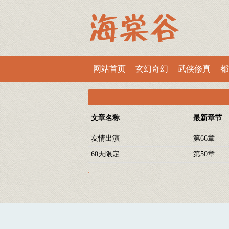
网站首页
玄幻奇幻
武侠修真
都
文章名称
最新章节
友情出演
第66章
60天限定
第50章