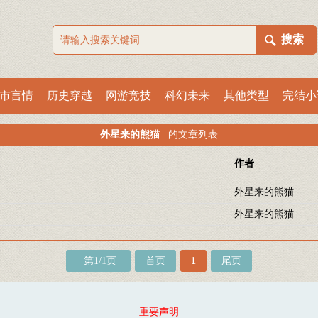
市言情
历史穿越
网游竞技
科幻未来
其他类型
完结小
外星来的熊猫
的文章列表
作者
外星来的熊猫
外星来的熊猫
第1/1页
首页
1
尾页
重要声明