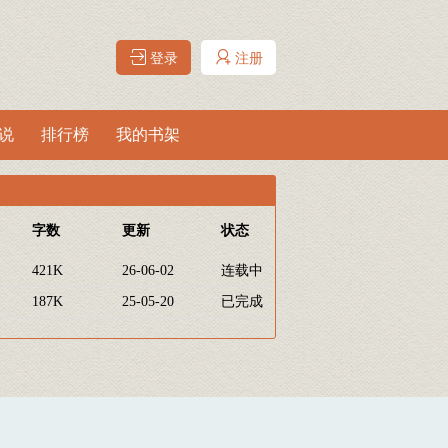
登录
注册
说
排行榜
我的书架
字数
更新
状态
421K
26-06-02
连载中
187K
25-05-20
已完成