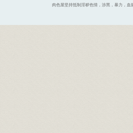
肉色屋坚持抵制淫秽色情，涉黑，暴力，血