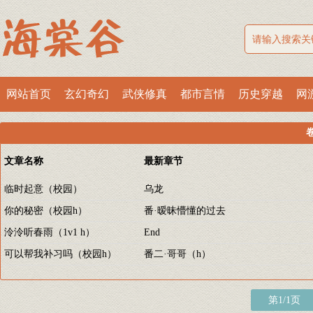
网站首页
玄幻奇幻
武侠修真
都市言情
历史穿越
网
文章名称
最新章节
临时起意（校园）
乌龙
你的秘密（校园h）
番·暧昧懵懂的过去
泠泠听春雨（1v1 h）
End
可以帮我补习吗（校园h）
番二·哥哥（h）
第1/1页