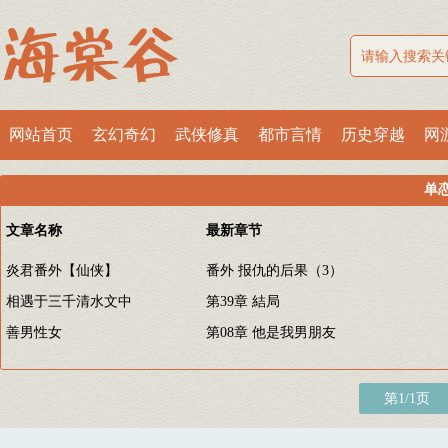
网站首页
玄幻奇幻
武侠修真
都市言情
历史穿越
网
单
文章名称
最新章节
炎君番外【仙侠】
番外 报仇的后果（3）
相遇于三千清水文中
第39章 結局
善男性女
第08章 他是我男朋友
第1/1页