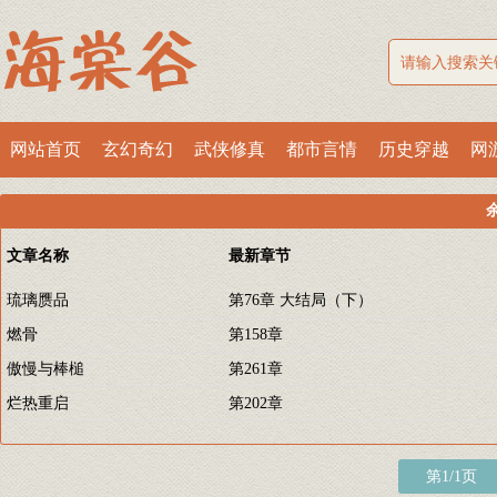
网站首页
玄幻奇幻
武侠修真
都市言情
历史穿越
网
文章名称
最新章节
琉璃赝品
第76章 大结局（下）
燃骨
第158章
傲慢与棒槌
第261章
烂热重启
第202章
第1/1页