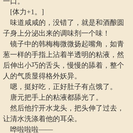
一口。
[体力+1。]
味道咸咸的，没错了，就是和酒酿圆
子身上分泌出来的调味剂一个味！
镜子中的韩梅梅微微扬起嘴角，如青
葱一样的手指上沾着半透明的粘液，然
后伸出小巧的舌头，慢慢的舔着，整个
人的气质显得格外妖异。
嗯，挺好吃，正好肚子有点饿了。
唐元把手上的粘液都舔光了。
然后他拧开水龙头，把头伸了过去，
让清水洗涤着他的耳朵。
哗啦啦啦——