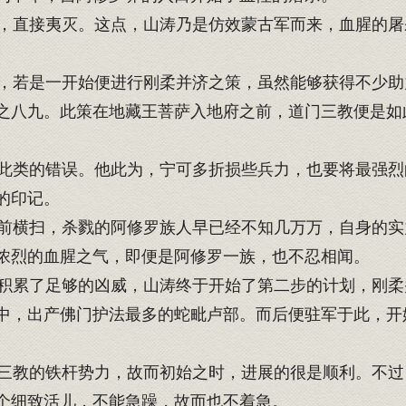
直接夷灭。这点，山涛乃是仿效蒙古军而来，血腥的屠
若是一开始便进行刚柔并济之策，虽然能够获得不少助
之八九。此策在地藏王菩萨入地府之前，道门三教便是如
类的错误。他此为，宁可多折损些兵力，也要将最强烈
的印记。
横扫，杀戮的阿修罗族人早已经不知几万万，自身的实
浓烈的血腥之气，即便是阿修罗一族，也不忍相闻。
累了足够的凶威，山涛终于开始了第二步的计划，刚柔
中，出产佛门护法最多的蛇毗卢部。而后便驻军于此，开
教的铁杆势力，故而初始之时，进展的很是顺利。不过
个细致活儿，不能急躁，故而也不着急。