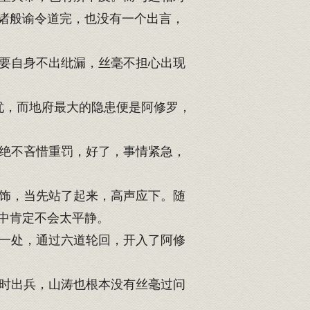
诸般谕令道完，也没有一个出言，
要自身不出纰漏，丝毫不担心出现
忧，而地府最大的隐患便是阿修罗，
绝不吝惜重罚，好了，事情紧急，
饰，当先站了起来，高声应下。随
中肯定不会太平静。
一处，通过六道轮回，开入了阿修
时出兵，山涛也根本没有丝毫过问