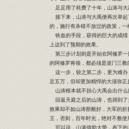
足足用了耗费了十年，山涛与大禹
接下来，山涛与大禹便再次举起了
的，施行有杀错不放过的政策，一
铁血的手段，获得的巨大的成绩，
上达到了预期的效果。
第三步计划则是开始在阿修罗一部
的阿修罗将领，都必须是道门三教
这一步，较之第二步，更为难办，
足五万，但却更加精悍的大须弥正
山涛根本就不担心大禹会出什么问
回返天庭之后的山涛，也得到了关
效果却不如山涛那般好，大军的折
王，否则，百年时光，绝对不敷使
可以说，山涛借助大势，布下的