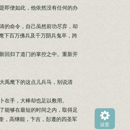
是即便如此，他依然没有任何的办
涛的命令，自己虽然前功尽弃，却
麾下百万佛兵及千万阴兵鬼卒，跨
新回归了道门的掌控之中。重新开
大禹麾下的这点儿兵马，别说清
卜在手，大棒却也足以敷用。
了能够在最短的时间之内，取得足
奎，高继能，卞吉，彭遵的四圣军
设置