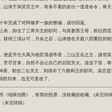
山涛于洞灵宫之中，有条不紊的发出一道道命令，将天
十年完成了对阿修罗一族的整编，成功回返。
上表，卸去了三界共主的职司，与其妻西王母，前往西昆
获得三清认可，月余之后，山涛便在天庭八部重臣的朝
。
，便是升任大禹为地官清虚帝君，三山五岳之主，接管其
苦尽甘来，自然不会让自己的后院失火。连连下旨，将
神荼、郁垒二位关主，则填补了六殿阎王的职司。虽言是
得胜归来，也无可更改了。
—————————————————————————
《地狱伯爵》，有票的投票，没收藏的收藏。(未完待
)（未完待续）