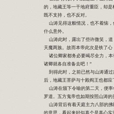
的，地藏王等一干地府重臣，却是
既不支持，也不反对。
山涛见得这般情况，也不着恼，他
什么意外。
山涛此时，露出了些许微笑，道，
天魔两族。故而本帝此次是铁了心
诸位卿家都务必要竭尽全力，本帝
诸卿就各自准备去吧！”
到得此时，之前已然与山涛通过声
后，地藏王菩萨与十殿阎王也都应
山涛在颁下令喻的第二天，便率领
罗道。五方鬼帝也如期按照山涛的
山涛背后有着天庭主力八部的拂顾
的意思，看起来好似真个是真心实