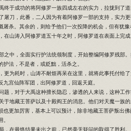
终于成功的将阿修罗一族四成左右的实力，拉拢到了道
屠刀，此番，二人因为有着阿修罗一部的支持，实力更
概屠杀。其余的，则给予他们一次投降的机会，但有犹豫
在山涛入阿修罗道五十年之时，阿修罗道在表面上完成
之中，全面实行护法统领制度，开始整编阿修罗残部。
的护法，不是者，或贬黜，活杀之。
更为耗时，山涛不耐烦再呆在这里，就将此事托付给了
反九宫仙阵军团，出阿修罗道，回返天庭。
题，对于大禹这种擅长隐忍，渗透的人来说，这种工作
于地藏王菩萨以及十殿阎王的消息。他们对天魔一族的
损也更加厉害，基本上可以预计，除非地藏王菩萨叛出佛
用。
局，在最终结果未出之前，已然毫无疑问的取得了胜利。