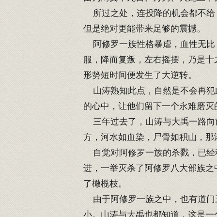
所过之处，连投降的机会都不给，
但是绝对更能带来足够的震撼。
阿修罗一族性格暴虐，血性无比，
服，降而复叛，左右摇摆，乃是十
形势短时间便发生了大逆转。
山涛熟知此点，自然是不会再犯此
的心中，让他们留下一个永难磨灭
三年过去了，山涛与大禹一路向前
方，河水如血染，尸骨如积山，那
自觉对阿修罗一族的杀戮，已经积
进，一举灭杀了阿修罗八大部族之
了橄榄枝。
由于阿修罗一族之中，也有道门三
小。山涛与大禹也都知道，这是一