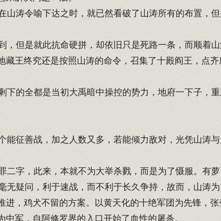
山涛令喻下达之时，就已然看破了山涛所有的布置，但
，但是就此抗命硬拼，却依旧只是死路一条，而顺着山
地藏王终究还是按照山涛的命令，召集了十殿阎王，点齐
。
下的全都是当初大禹暗中操控的势力，地府一下子，重
能征善战，加之人数又多，若能倾力敌对，光凭山涛与
二字，此来，本就不为大举杀戮，而是为了慑服。有萝
无疑问，利于速战，而不利于长久争持，故而，山涛为
推进，鸡犬不留的方案。以黄天化的十绝军团为先锋，张
为中军，自阿修罗界的入口开始了血性的屠杀。