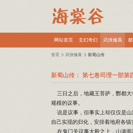
网站首页
玄幻奇幻
武侠修真
都
首页
武侠修真
新蜀山传
新蜀山传： 第七卷司理一部第
三日之后，地藏王菩萨，酆都大帝
规模的议事。
说是议事，但事实上却仅仅是山涛
自己实现的归化，安排着地府各镇
在鬼门关议事大殿之上，山涛面容