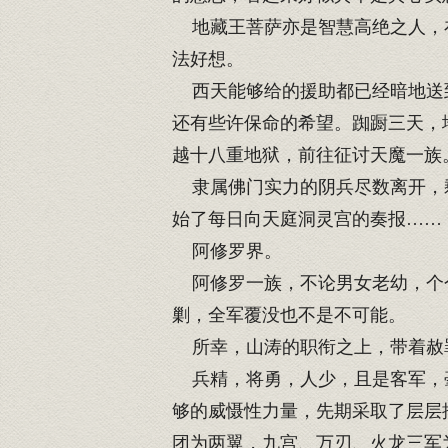
地藏王菩萨亦是智慧高绝之人，在
法好想。
西天能够给的援助都已经暗地送到
还有些许保命的希望。踟蹰三天，
越十八重地狱，前往征讨天魔一族
隶属佛门实力的阴兵尽数离开，剩
始了每日向天庭洞灵宫的奏报……
阿修罗界。
阿修罗一族，不论男女老幼，个个
剿，全军覆没也不是不可能。
所幸，山涛的职衔之上，带着赦罪
兵精，将勇，人少，且是客军，毫
够的威慑性力量，先期采取了层层
团为两翼，九宫、万刃、火龙三军