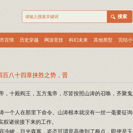
市言情
历史穿越
网游竞技
科幻未来
其他类型
完结小
四百八十四章挟胜之势，晋
，十殿阎王，五方鬼帝，尽皆按照山涛的召唤，齐聚鬼
一个人在那里下命令。山涛根本就没有一丝一毫要征询
实权诸侯接下来的工作。
冷峻，目光森寒，姿态可谓是高傲到了极点，即便是玉