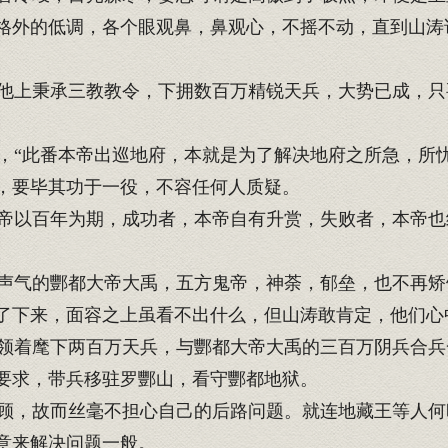
格外的低调，各个眼观鼻，鼻观心，不摇不动，直到山涛
上秉承三教教令，下拥数百万精锐天兵，大势已成，只
“此番本帝出巡地府，本就是为了解决地府之所急，所
，要毕其功于一役，不容任何人质疑。
以百年为期，成功者，本帝自有升赏，失败者，本帝也
气的酆都大帝大禹，五方鬼帝，神荼，郁垒，也不再矫
了下来，面容之上虽看不出什么，但山涛敢肯定，他们心
着麾下两百万天兵，与酆都大帝大禹的三百万阴兵合兵
要求，带兵移驻罗酆山，看守酆都地狱。
，故而丝毫不担心自己的后路问题。就连地藏王等人何
意来解决问题一般。