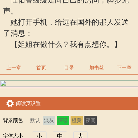
任佑箐缓缓走向自己的房间，脚步无
声。
她打开手机，给远在国外的那人发送
了消息：
【姐姐在做什么？我有点想你。】
上一章
首页
目录
加书签
下一章
阅读页设置
背景颜色
默认
淡灰
深绿
橙黄
夜间
小
中
大
字体大小