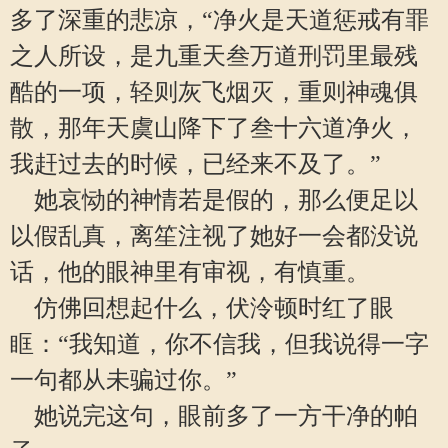
多了深重的悲凉，“净火是天道惩戒有罪
之人所设，是九重天叁万道刑罚里最残
酷的一项，轻则灰飞烟灭，重则神魂俱
散，那年天虞山降下了叁十六道净火，
我赶过去的时候，已经来不及了。”
她哀恸的神情若是假的，那么便足以
以假乱真，离笙注视了她好一会都没说
话，他的眼神里有审视，有慎重。
仿佛回想起什么，伏泠顿时红了眼
眶：“我知道，你不信我，但我说得一字
一句都从未骗过你。”
她说完这句，眼前多了一方干净的帕