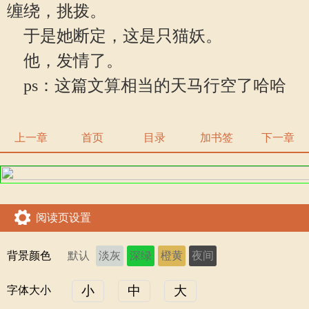
缠绕，挑拨。
于是她断定，这是只猫妖。
他，发情了。
ps：这篇文算相当的天马行空了哈哈
上一章
首页
目录
加书签
下一章
阅读页设置
背景颜色
默认
淡灰
深绿
橙黄
夜间
小
中
大
字体大小