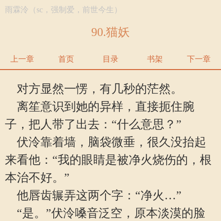
雨霖泠（sc，强制爱，前世今生）
90.猫妖
上一章
首页
目录
书架
下一章
对方显然一愣，有几秒的茫然。
离笙意识到她的异样，直接扼住腕
子，把人带了出去：“什么意思？”
伏泠靠着墙，脑袋微垂，很久没抬起
来看他：“我的眼睛是被净火烧伤的，根
本治不好。”
他唇齿辗弄这两个字：“净火…”
“是。”伏泠嗓音泛空，原本淡漠的脸