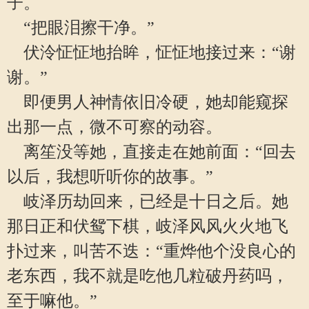
子。
“把眼泪擦干净。”
伏泠怔怔地抬眸，怔怔地接过来：“谢
谢。”
即便男人神情依旧冷硬，她却能窥探
出那一点，微不可察的动容。
离笙没等她，直接走在她前面：“回去
以后，我想听听你的故事。”
岐泽历劫回来，已经是十日之后。她
那日正和伏鸳下棋，岐泽风风火火地飞
扑过来，叫苦不迭：“重烨他个没良心的
老东西，我不就是吃他几粒破丹药吗，
至于嘛他。”