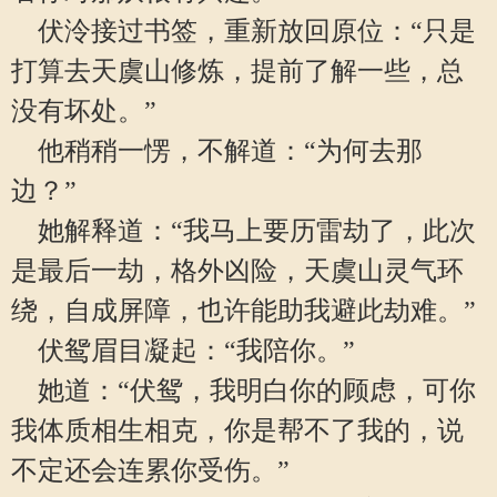
伏泠接过书签，重新放回原位：“只是
打算去天虞山修炼，提前了解一些，总
没有坏处。”
他稍稍一愣，不解道：“为何去那
边？”
她解释道：“我马上要历雷劫了，此次
是最后一劫，格外凶险，天虞山灵气环
绕，自成屏障，也许能助我避此劫难。”
伏鸳眉目凝起：“我陪你。”
她道：“伏鸳，我明白你的顾虑，可你
我体质相生相克，你是帮不了我的，说
不定还会连累你受伤。”