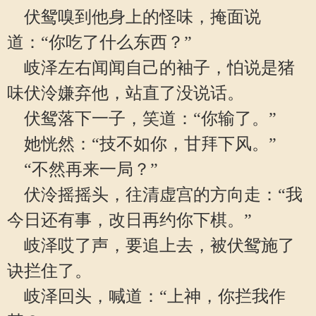
伏鸳嗅到他身上的怪味，掩面说
道：“你吃了什么东西？”
岐泽左右闻闻自己的袖子，怕说是猪
味伏泠嫌弃他，站直了没说话。
伏鸳落下一子，笑道：“你输了。”
她恍然：“技不如你，甘拜下风。”
“不然再来一局？”
伏泠摇摇头，往清虚宫的方向走：“我
今日还有事，改日再约你下棋。”
岐泽哎了声，要追上去，被伏鸳施了
诀拦住了。
岐泽回头，喊道：“上神，你拦我作