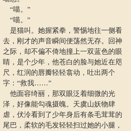
“喵。”
“喵。”
是猫叫。她握紧拳，警惕地往一侧看
去，刚才的声音瞬间便荡然无存。回神
之际，却不偏不倚地撞上一双蓝色的眼
睛，是个少年，他苍白的脸与她近在咫
尺，红润的唇瓣轻轻翕动，吐出两个
字：“救我……”
他面容绮丽，那双眼泛着细微的光
泽，好像能勾魂摄魄。天虞山妖物肆
虐，伏泠看到了少年身后有条毛茸茸的
尾巴，柔软的毛发轻轻扫过她的小腿，