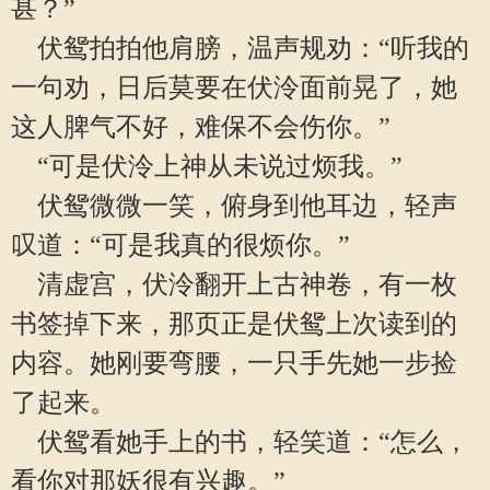
甚？”
伏鸳拍拍他肩膀，温声规劝：“听我的
一句劝，日后莫要在伏泠面前晃了，她
这人脾气不好，难保不会伤你。”
“可是伏泠上神从未说过烦我。”
伏鸳微微一笑，俯身到他耳边，轻声
叹道：“可是我真的很烦你。”
清虚宫，伏泠翻开上古神卷，有一枚
书签掉下来，那页正是伏鸳上次读到的
内容。她刚要弯腰，一只手先她一步捡
了起来。
伏鸳看她手上的书，轻笑道：“怎么，
看你对那妖很有兴趣。”