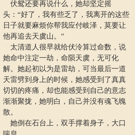
伏鸳还要再说什么，她却坚定摇
头：“好了，我有些乏了，我离开的这些
日子就要麻烦你帮我应付岐泽，莫要让
他再追去天虞山。”
太清道人很早就给伏泠算过命数，说
她命中注定一劫，命陨天虞，无可化
解。她起初以为是雷劫，可当最后一道
天雷劈到身上的时候，她感受到了真真
切切的疼痛，却也能感受到自己的意志
渐渐聚拢，她明白，自己并没有魂飞魄
散。
她倒在石台上，双手撑着身子，大口
喘息。