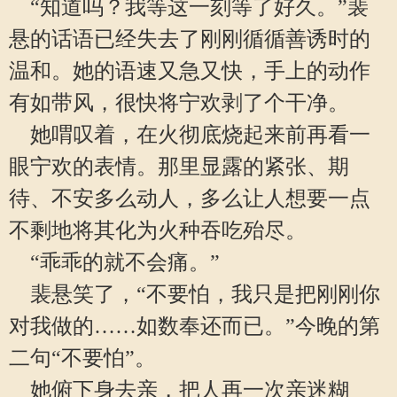
“知道吗？我等这一刻等了好久。”裴
悬的话语已经失去了刚刚循循善诱时的
温和。她的语速又急又快，手上的动作
有如带风，很快将宁欢剥了个干净。
她喟叹着，在火彻底烧起来前再看一
眼宁欢的表情。那里显露的紧张、期
待、不安多么动人，多么让人想要一点
不剩地将其化为火种吞吃殆尽。
“乖乖的就不会痛。”
裴悬笑了，“不要怕，我只是把刚刚你
对我做的……如数奉还而已。”今晚的第
二句“不要怕”。
她俯下身去亲，把人再一次亲迷糊