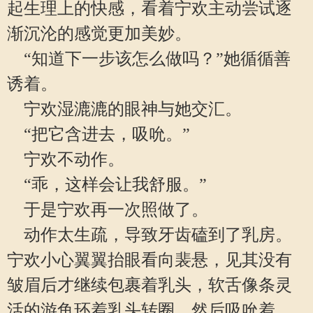
起生理上的快感，看着宁欢主动尝试逐
渐沉沦的感觉更加美妙。
“知道下一步该怎么做吗？”她循循善
诱着。
宁欢湿漉漉的眼神与她交汇。
“把它含进去，吸吮。”
宁欢不动作。
“乖，这样会让我舒服。”
于是宁欢再一次照做了。
动作太生疏，导致牙齿磕到了乳房。
宁欢小心翼翼抬眼看向裴悬，见其没有
皱眉后才继续包裹着乳头，软舌像条灵
活的游鱼环着乳头转圈，然后吸吮着，