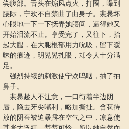
尝腹部。舌头在煽风点火，打圈，嘬到
腰际，宁欢不自禁曲了曲身子。裴悬坏
心眼地一下一下抚弄她腰间，逼得她又
开始泪流不止。享受完了，又往下，抬
起大腿，在大腿根部用力吮吸，留下暧
昧的痕迹，明晃晃扎眼，却令人十分满
足。
强烈持续的刺激使宁欢呜咽，抽了抽
鼻子。
裴悬趁人不注意，一口衔着半边阴
唇，隐去牙尖嘴利，略加撕扯。含苞待
放的阴蒂被迫暴露在空气之中，凉意使
其胀大泛红，楚楚可怜。所以她自然而