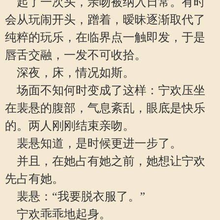
起了一次头，亲吻被纳入日常。有时
会从玩闹开头，蹭着，暧昧逐渐取代了
纯粹的玩乐，在临界点一触即发，于是
唇舌交融，一发不可收拾。
深夜，床，情况如斯。
场面不知何时变成了这样：宁欢压坐
在裴悬的腹部，气息紊乱，眼底是快乐
的。两人刚刚结束亲吻。
裴悬知道，是时候更进一步了。
并且，在她占有她之前，她想让宁欢
先占有她。
裴悬：“我要脱衣服了。”
宁欢乖乖地起身。