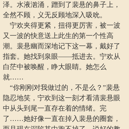
泽。水液汹涌，蹭到了裴悬的鼻子上，
全然不顾，义无反顾地深入吸吮。
宁欢夹得更紧，扭得更厉害，被一波
又一波的快意送上此生的第一个性高
潮。裴悬幽而深地记下这一幕，戴好了
指套。她找到泉眼——抵进去。宁欢从
白茫中被唤醒，睁大眼睛。她怎么
就……
“你刚刚对我做过的，不是么？”裴悬
隐忍地笑，宁欢到这一刻才看清裴悬眼
中从头到尾一直存在着的情绪。完
了……她好像一直在掉入裴悬的圈套，