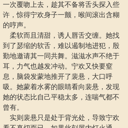
一次覆吻上去，趁其不备将舌头探入些
许，惊得宁欢身子一颤，喉间滚出含糊
的哼声。
柔软而且清甜，诱人唇舌交缠。她找
到了瑟缩的软舌，难以遏制地进犯，殷
勤地邀请其一同共舞。滋滋水声不绝于
耳，力气也越发冲动。宁欢又快要窒
息，脑袋发蒙地推开了裴悬，大口呼
吸。她蒙着水雾的眼睛看向裴悬，发现
她的状态比自己平稳太多，连喘气都不
曾有。
实则裴悬只是处于背光处，导致宁欢