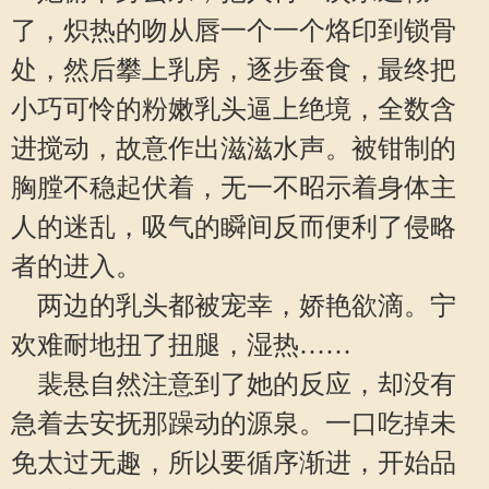
了，炽热的吻从唇一个一个烙印到锁骨
处，然后攀上乳房，逐步蚕食，最终把
小巧可怜的粉嫩乳头逼上绝境，全数含
进搅动，故意作出滋滋水声。被钳制的
胸膛不稳起伏着，无一不昭示着身体主
人的迷乱，吸气的瞬间反而便利了侵略
者的进入。
两边的乳头都被宠幸，娇艳欲滴。宁
欢难耐地扭了扭腿，湿热……
裴悬自然注意到了她的反应，却没有
急着去安抚那躁动的源泉。一口吃掉未
免太过无趣，所以要循序渐进，开始品