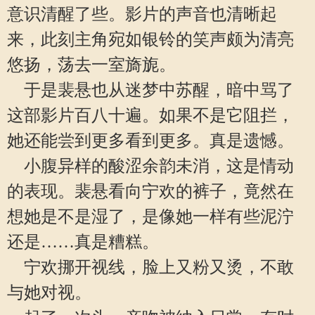
意识清醒了些。影片的声音也清晰起
来，此刻主角宛如银铃的笑声颇为清亮
悠扬，荡去一室旖旎。
于是裴悬也从迷梦中苏醒，暗中骂了
这部影片百八十遍。如果不是它阻拦，
她还能尝到更多看到更多。真是遗憾。
小腹异样的酸涩余韵未消，这是情动
的表现。裴悬看向宁欢的裤子，竟然在
想她是不是湿了，是像她一样有些泥泞
还是……真是糟糕。
宁欢挪开视线，脸上又粉又烫，不敢
与她对视。