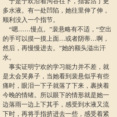
于是宁欢沿着沟谷往下，指套沾了更
多水液。有一处凹陷，她往里伸了伸，
顺利没入一个指节。
“嗯……慢点。”裴悬略有不适，“空出
的手可以摸一摸上面…或者阴蒂…啊，
然后，再慢慢进去。”她的额头溢出汗
水。
事实证明宁欢的学习能力并不差，就
是太会哭鼻子，当她看到裴悬似乎有些
痛时，眼泪一下子就落了下来，裹挟着
今晚的情绪。所以眼下的情形就是她一
边落雨一边上下其手，感受到水液又流
下时，再将手指挤进去一些，感受着紧