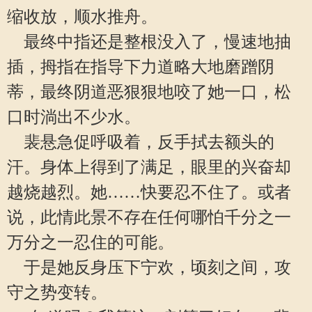
缩收放，顺水推舟。
最终中指还是整根没入了，慢速地抽
插，拇指在指导下力道略大地磨蹭阴
蒂，最终阴道恶狠狠地咬了她一口，松
口时淌出不少水。
裴悬急促呼吸着，反手拭去额头的
汗。身体上得到了满足，眼里的兴奋却
越烧越烈。她……快要忍不住了。或者
说，此情此景不存在任何哪怕千分之一
万分之一忍住的可能。
于是她反身压下宁欢，顷刻之间，攻
守之势变转。