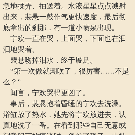
急地揉弄、抽送着。水液星星点点溅射
出来，裴悬一鼓作气更快速度，最后彻
底拿出的刹那，有一道小喷泉出现。
宁欢一直在哭，上面哭，下面也在汩
汩地哭着。
裴悬吻掉泪水，终于餍足。
“第一次做就潮吹了，很厉害……不是
么？”
闻言，宁欢哭得更凶了。
事后，裴悬抱着昏睡的宁欢去洗澡。
浴缸放了热水，她先将宁欢放进去，认
真地洗了一番。在看到那些自己无意或