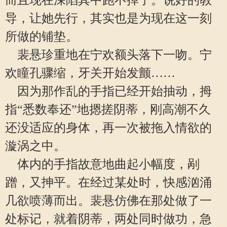
而且现在深陷其中跑不掉了。说好的教
导，让她先行，其实也是为现在这一刻
所做的铺垫。
裴悬珍重地在宁欢额头落下一吻。宁
欢瞳孔骤缩，牙关开始发颤……
因为那作乱的手指已经开始抽动，拇
指“悉数奉还”地摁搓阴蒂，刚高潮不久
还没适应的身体，再一次被拖入情欲的
漩涡之中。
体内的手指故意地曲起小幅度，剐
蹭，又抻平。在经过某处时，快感汹涌
几欲喷薄而出。裴悬仿佛在那处做了一
处标记，就着阴蒂，两处同时做功，急