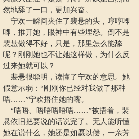
然地舔了一口，更加兴奋。
宁欢一瞬间夹住了裴悬的头，哼哼唧
唧，推开她，眼神中有些埋怨。倒不是
裴悬做得不好，只是，那里怎么能舔
呢？刚刚她也不让她这样做，为什么反
过来她就可以？
裴悬很聪明，读懂了宁欢的意思。她
假意示弱：“刚刚你已经对我做了那种
唔……”宁欢捂住她的嘴。
“唔唔、唔唔唔唔唔……”被捂着，裴
悬依旧把要说的话说完了。无人能听懂
她在说什么，她还是如愿以偿，一亲芳