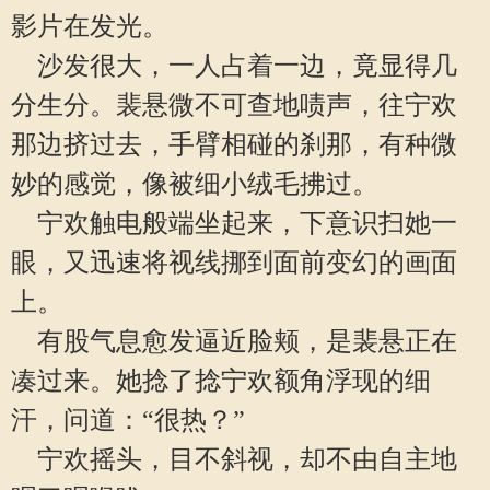
影片在发光。
沙发很大，一人占着一边，竟显得几
分生分。裴悬微不可查地啧声，往宁欢
那边挤过去，手臂相碰的刹那，有种微
妙的感觉，像被细小绒毛拂过。
宁欢触电般端坐起来，下意识扫她一
眼，又迅速将视线挪到面前变幻的画面
上。
有股气息愈发逼近脸颊，是裴悬正在
凑过来。她捻了捻宁欢额角浮现的细
汗，问道：“很热？”
宁欢摇头，目不斜视，却不由自主地