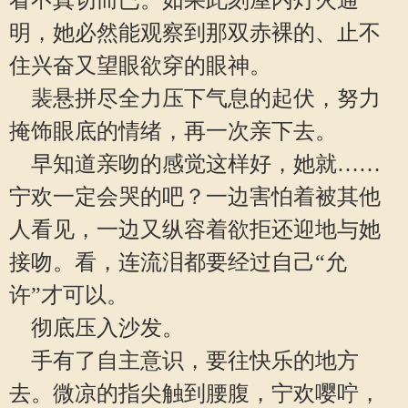
看不真切而已。如果此刻屋内灯火通
明，她必然能观察到那双赤裸的、止不
住兴奋又望眼欲穿的眼神。
裴悬拼尽全力压下气息的起伏，努力
掩饰眼底的情绪，再一次亲下去。
早知道亲吻的感觉这样好，她就……
宁欢一定会哭的吧？一边害怕着被其他
人看见，一边又纵容着欲拒还迎地与她
接吻。看，连流泪都要经过自己“允
许”才可以。
彻底压入沙发。
手有了自主意识，要往快乐的地方
去。微凉的指尖触到腰腹，宁欢嘤咛，