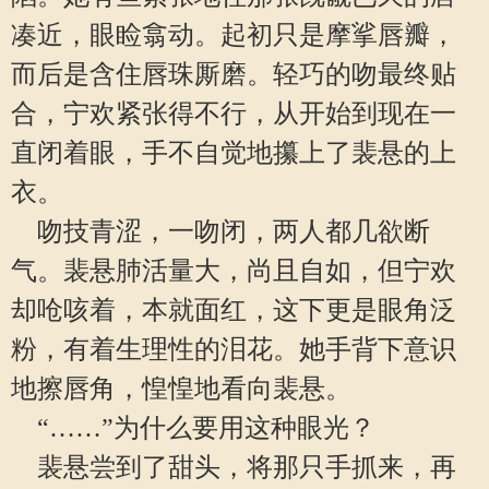
凑近，眼睑翕动。起初只是摩挲唇瓣，
而后是含住唇珠厮磨。轻巧的吻最终贴
合，宁欢紧张得不行，从开始到现在一
直闭着眼，手不自觉地攥上了裴悬的上
衣。
吻技青涩，一吻闭，两人都几欲断
气。裴悬肺活量大，尚且自如，但宁欢
却呛咳着，本就面红，这下更是眼角泛
粉，有着生理性的泪花。她手背下意识
地擦唇角，惶惶地看向裴悬。
“……”为什么要用这种眼光？
裴悬尝到了甜头，将那只手抓来，再