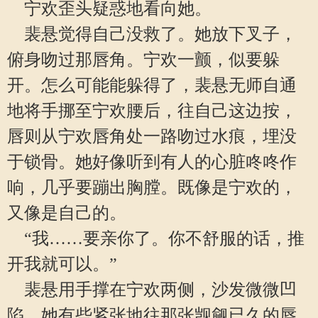
宁欢歪头疑惑地看向她。
裴悬觉得自己没救了。她放下叉子，
俯身吻过那唇角。宁欢一颤，似要躲
开。怎么可能能躲得了，裴悬无师自通
地将手挪至宁欢腰后，往自己这边按，
唇则从宁欢唇角处一路吻过水痕，埋没
于锁骨。她好像听到有人的心脏咚咚作
响，几乎要蹦出胸膛。既像是宁欢的，
又像是自己的。
“我……要亲你了。你不舒服的话，推
开我就可以。”
裴悬用手撑在宁欢两侧，沙发微微凹
陷。她有些紧张地往那张觊觎已久的唇