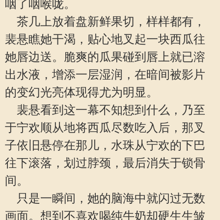
咽了咽喉咙。
茶几上放着盘新鲜果切，样样都有，
裴悬瞧她干渴，贴心地叉起一块西瓜往
她唇边送。脆爽的瓜果碰到唇上就已溶
出水液，增添一层湿润，在暗间被影片
的变幻光亮体现得尤为明显。
裴悬看到这一幕不知想到什么，乃至
于宁欢顺从地将西瓜尽数吃入后，那叉
子依旧悬停在那儿，水珠从宁欢的下巴
往下滚落，划过脖颈，最后消失于锁骨
间。
只是一瞬间，她的脑海中就闪过无数
画面。想到不喜欢喝纯牛奶却硬生生皱