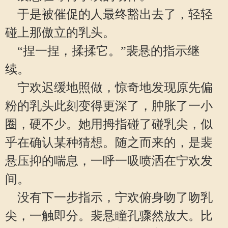
于是被催促的人最终豁出去了，轻轻
碰上那傲立的乳头。
“捏一捏，揉揉它。”裴悬的指示继
续。
宁欢迟缓地照做，惊奇地发现原先偏
粉的乳头此刻变得更深了，肿胀了一小
圈，硬不少。她用拇指碰了碰乳尖，似
乎在确认某种猜想。随之而来的，是裴
悬压抑的喘息，一呼一吸喷洒在宁欢发
间。
没有下一步指示，宁欢俯身吻了吻乳
尖，一触即分。裴悬瞳孔骤然放大。比