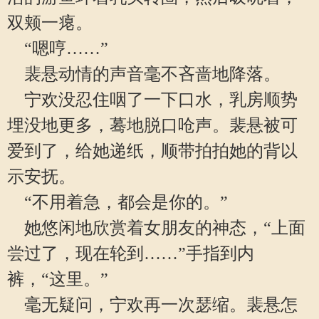
双颊一瘪。
“嗯哼……”
裴悬动情的声音毫不吝啬地降落。
宁欢没忍住咽了一下口水，乳房顺势
埋没地更多，蓦地脱口呛声。裴悬被可
爱到了，给她递纸，顺带拍拍她的背以
示安抚。
“不用着急，都会是你的。”
她悠闲地欣赏着女朋友的神态，“上面
尝过了，现在轮到……”手指到内
裤，“这里。”
毫无疑问，宁欢再一次瑟缩。裴悬怎