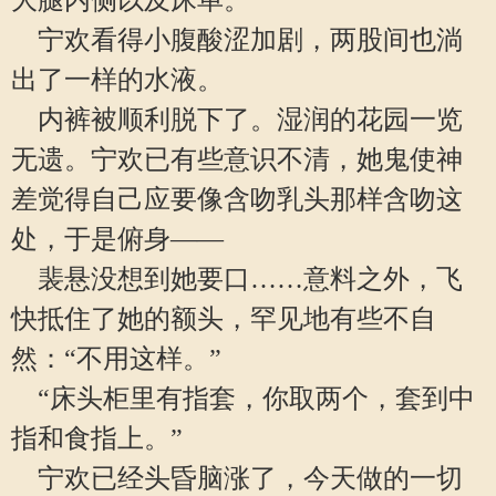
大腿内侧以及床单。
宁欢看得小腹酸涩加剧，两股间也淌
出了一样的水液。
内裤被顺利脱下了。湿润的花园一览
无遗。宁欢已有些意识不清，她鬼使神
差觉得自己应要像含吻乳头那样含吻这
处，于是俯身——
裴悬没想到她要口……意料之外，飞
快抵住了她的额头，罕见地有些不自
然：“不用这样。”
“床头柜里有指套，你取两个，套到中
指和食指上。”
宁欢已经头昏脑涨了，今天做的一切