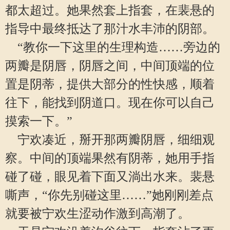
都太超过。她果然套上指套，在裴悬的
指导中最终抵达了那汁水丰沛的阴部。
“教你一下这里的生理构造……旁边的
两瓣是阴唇，阴唇之间，中间顶端的位
置是阴蒂，提供大部分的性快感，顺着
往下，能找到阴道口。现在你可以自己
摸索一下。”
宁欢凑近，掰开那两瓣阴唇，细细观
察。中间的顶端果然有阴蒂，她用手指
碰了碰，眼见着下面又淌出水来。裴悬
嘶声，“你先别碰这里……”她刚刚差点
就要被宁欢生涩动作激到高潮了。