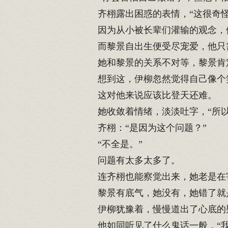
齐栩露出困惑的表情，“这很奇怪
因为从小被长辈们灌输的观念，伊
而黎景自出生便受尽宠爱，他只
她和黎景的关系不对等，黎景肯
想到这，伊柳忽然觉得自己像个
这对他来说应该比登天还难。
她收敛着情绪，淡淡吐字，“所以
齐栩：“是因为这个问题？”
“不全是。”
问题有太多太多了。
连齐栩也能察觉出来，她老是在
黎景有底气，她没有，她错了就
伊柳犹豫着，慢慢道出了心底的疑
他如同听见了什么鬼话一般，“我