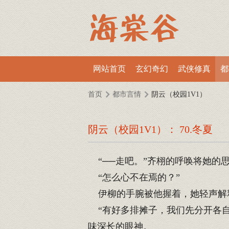
网站首页
玄幻奇幻
武侠修真
都
首页
都市言情
阴云（校园1V1）
阴云（校园1V1）： 70.冬夏
“──走吧。”齐栩的呼唤将她的
“怎么心不在焉的？”
伊柳的手腕被他握着，她轻声解释
“有好多排摊子，我们先分开各自
味深长的眼神。