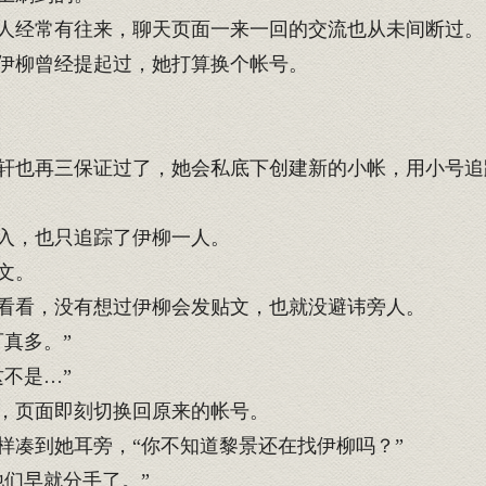
人经常有往来，聊天页面一来一回的交流也从未间断过。
伊柳曾经提起过，她打算换个帐号。
也再三保证过了，她会私底下创建新的小帐，用小号追
入，也只追踪了伊柳一人。
文。
看看，没有想过伊柳会发贴文，也就没避讳旁人。
真多。”
不是…”
，页面即刻切换回原来的帐号。
凑到她耳旁，“你不知道黎景还在找伊柳吗？”
们早就分手了。”