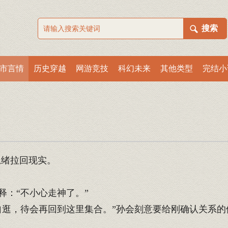
市言情
历史穿越
网游竞技
科幻未来
其他类型
完结小
思绪拉回现实。
：“不小心走神了。”
逛，待会再回到这里集合。”孙会刻意要给刚确认关系的