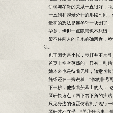
伊柳与琴轩的关系一直很好，两
一直到和黎景分开的那段时间，
最初的想法是连琴轩一块删了。
毕竟，伊柳一点隐患也不想留。
架不住两人的关系的确亲近，琴轩
法。
也正因为是小帐，琴轩并不常登
首页上空空荡荡的，只有一则贴
她本来也是待着无聊，随意切换
施绍还在一旁说着：“你的帐号可
下一秒，他指着荧幕上的人，“这
琴轩快速点了两下右下角的头贴
只见身边的傻蛋仿若抓了现行一样
琴轩才不在乎，“关我什么事，他