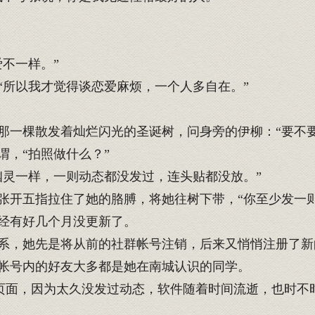
不一样。”
所以我才觉得谈恋爱麻烦，一个人多自在。”
一棵散发着灿烂闪光的圣诞树，问身旁的伊柳：“要不要
，“拍照做什么？”
灵一样，一则动态都没发过，连头贴都没放。”
开五指拉住了她的胳膊，将她往树下带，“你至少发一则
经有好几个月没更新了。
系，她先是将从前的社群帐号注销，后来又悄悄注册了新
帐号内的好友大多都是她在南城认识的同学。
页面，因为太久没发过动态，软件随着时间流逝，也时不