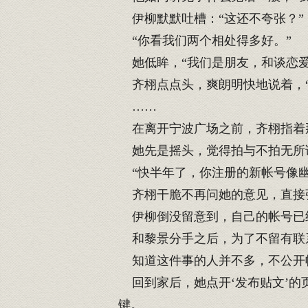
伊柳默默吐槽：“这还不夸张？”
“你看我们两个相处得多好。”
她低眸，“我们是朋友，和谈恋爱
齐栩点点头，爽朗明快地说着，“
……
在离开宁波广场之前，齐栩指着那
她先是摇头，觉得拍与不拍无所谓
“快半年了，你注册的新帐号像幽
齐栩干脆不再问她的意见，直接张
伊柳倒没留意到，自己的帐号已
和黎景分手之后，为了不留有联
知道这件事的人并不多，不公开
回到家后，她点开‘发布贴文’的
键。