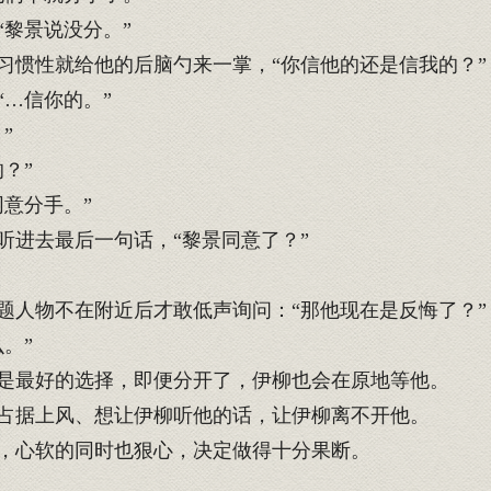
黎景说没分。”
惯性就给他的后脑勺来一掌，“你信他的还是信我的？”
…信你的。”
”
？”
意分手。”
进去最后一句话，“黎景同意了？”
人物不在附近后才敢低声询问：“那他现在是反悔了？”
。”
是最好的选择，即便分开了，伊柳也会在原地等他。
占据上风、想让伊柳听他的话，让伊柳离不开他。
，心软的同时也狠心，决定做得十分果断。