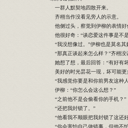
一群人默契地四散开来。
齐栩当作没看见旁人的示意。
他侧过头，察觉到伊柳的表情好
他很好奇：“谈恋爱这件事是不是
“我没想像过。”伊柳也是莫名其
“那真正谈起来怎么样？”齐栩没
她想了想，最后回答：“有好有坏
美好的时光昙花一现，坏可能更
“我感觉你要是和你前男友这种人
伊柳：“你怎么会这么想？”
“之前他不是会偷看你的手机？”
“还把我封锁了。”
“他看我不顺眼把我封锁了这还好
“你会害怕自己做错事，但他不怕