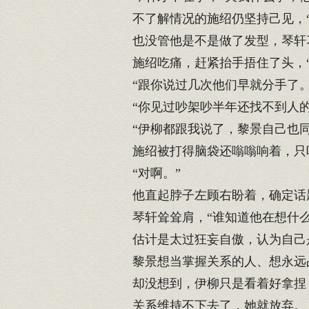
不了解情况的施绍仍坚持己见，“
也没管他是不是做了发型，琴轩习
施绍吃痛，赶紧抬手捂住了头，“
“跟你说过几次他们早就分手了。
“你见过吵架吵半年还找不到人的
“伊柳都跟我说了，黎景自己也同
施绍被打得脑袋还嗡嗡响着，只听
“对啊。”
他直起脖子左顾右盼着，确定话题
琴轩耸耸肩，“谁知道他在想什么
估计是太过狂妄自傲，认为自己
黎景想当掌握关系的人、想永远
却没想到，伊柳只是看着好拿捏
关系维持不下去了，她就放弃。