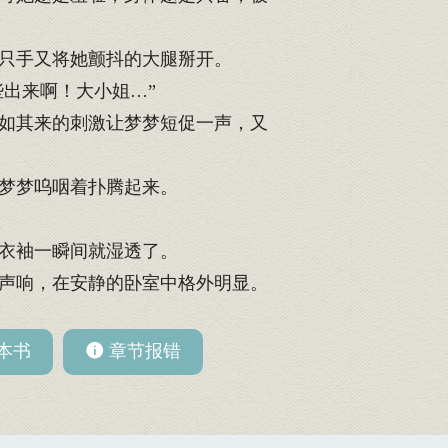
只手又将她颤抖的大腿掰开。
出来啊！大小姐…”
如其来的刺激让梦梦短促一声，又
梦梦呜咽着扑腾起来。
衣袖一瞬间就湿透了。
声响，在安静的卧室中格外明显。
本书
章节报错