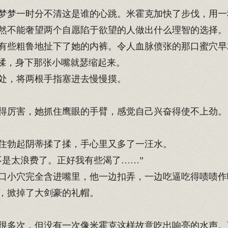
梦一时分不清这是谁的心跳。米霍克加快了步伐，用一
然不能奢望两个自愿陷于欲望的人做出什么理智的选择。
些粗鲁地扯下了她的内裤。令人血脉偾张的那口蜜穴早
揉，身下那张小嘴就瑟缩起来。
处，将两根手指塞进去慢慢摸。
得厉害，她抓住鹰眼的手臂，感觉自己兴奋得使不上劲。
住勃起阴蒂揉了揉，手心里又多了一汪水。
是太浪费了。正好我有些渴了……”
口小穴完全含进嘴里，他一边扣弄，一边吃逼吃得啧啧作
，掀掉了大剑豪的礼帽。
多次，但没有一次像米霍克这样故意吃出响亮的水声。