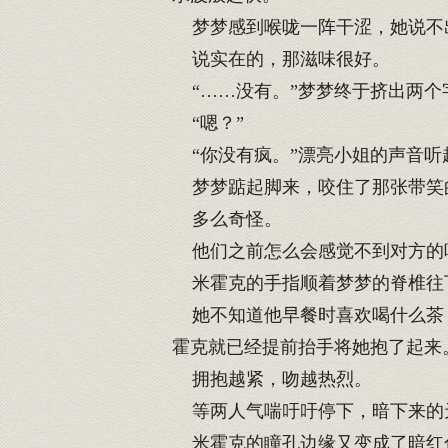
梦梦感到喉咙一阵干涩，她说不
说实在的，那滋味很好。
“……没有。”梦梦终于挤出两个
“嗯？”
“你没有疯。”漂亮小姐的声音听
梦梦踮起脚来，咬住了那张带笑
多么奇怪。
他们之前怎么会感觉不到对方的
米霍克的手指顺着梦梦的脊椎往
她不知道他早餐时喜欢喝什么茶，
霍克就已经提前抬手将她抱了起来
拥抱越紧，吻越热烈。
等两人气喘吁吁停下，暗下来的
米霍克的瞳孔边缘又变成了暗红