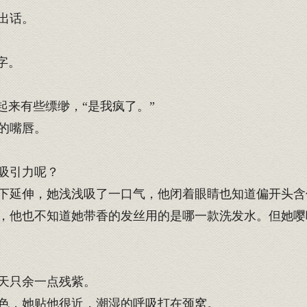
出话。
字。
起来有些缥缈，“是我疯了。”
的嘴唇。
吸引力呢？
下延伸，她浅浅吸了一口气，他闭着眼睛也知道偏开头含
他也不知道她带香的发丝用的是哪一款洗发水。但她嘤
。
天只余一点残紫。
色，她贴他很近，潮湿的呼吸打在颈窝。