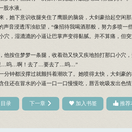
一股水液。
，她下意识收腿夹住了鹰眼的脑袋，大剑豪抬起空闲那
的声音浸透浑浊欲望，“像招待我喝酒那般，努力多喷一些
穴，湿漉漉的小逼让巴掌声变得黏腻。并不算痛，但突
，他按住梦梦一条腿，收着劲又快又疾地拍打那口小穴，
…呜…啊！去了…要去了…呜…”
一分钟都没撑过就颤抖着潮吹了。她喷得太快，大剑豪的
住还在冒水的小逼一口一口慢慢吃，唇舌吮吸发出色情
回目录
下一章
加入书签
推荐