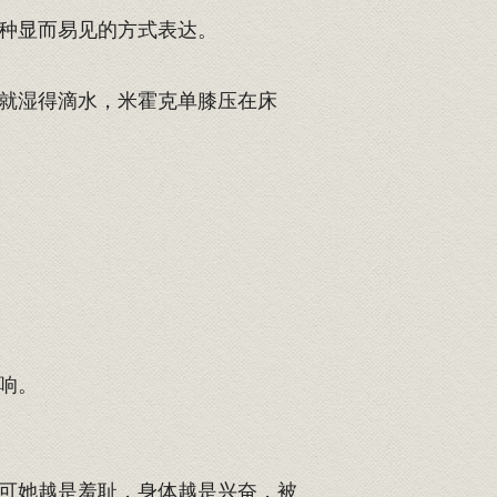
种显而易见的方式表达。
就湿得滴水，米霍克单膝压在床
响。
可她越是羞耻，身体越是兴奋，被