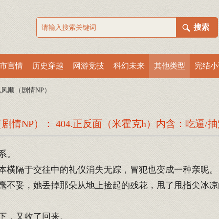
市言情
历史穿越
网游竞技
科幻未来
其他类型
完结小
风顺（剧情NP）
情NP）： 404.正反面（米霍克h）内含：吃逼/抽
系。
本横隔于交往中的礼仪消失无踪，冒犯也变成一种亲昵。
毫不妥，她丢掉那朵从地上捡起的残花，甩了甩指尖冰凉
下，又收了回来。