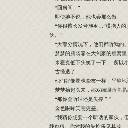
“回房间。”
即使她不说，他也会那么做。
“你很擅长发号施令…”横抱人的
伙。”
“大部分情况下，他们都听我的。
梦梦的脑袋靠在大剑豪的颈窝里
米霍克低下头笑了一下，“所以小
古怪透了。
他们好像灵魂挚友一样，平静地
梦梦抬起头来，那双绿眼睛亮晶
“那你会听话还是失控？”
金色眼眸笑意更盛。
“我猜你想要一个听话的家伙，但
我也猜…你对我的失控乐见其成。