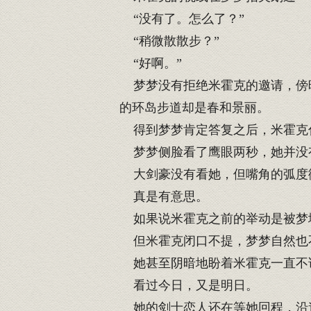
“没有了。怎么了？”
“稍微散散步？”
“好啊。”
梦梦没有拒绝米霍克的邀请，傍晚
的环岛步道却是春和景丽。
得到梦梦肯定答复之后，米霍克
梦梦侧脸看了鹰眼两秒，她并没
大剑豪没有看她，但嘴角的弧度
真是有意思。
如果说米霍克之前的举动是被梦
但米霍克闭口不提，梦梦自然也
她甚至阴暗地盼着米霍克一直不
看过今日，又是明日。
她的剑士恋人还在等她回程，沿