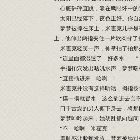
心脏砰砰直跳，靠在鹰眼怀中的梦
太阳已经落下，夜色正好。你自
梦梦被摔在床上，米霍克几乎是有
上，他伸出两指夹住一片软肉揉了
米霍克轻笑一声，伸掌拍了拍那
“连里面都湿透了…好多水……”
手指扣穴发出咕叽水声，梦梦喘
“直接插进来…哈啊…”
米霍克并没有选择听话，拇指按
“摸一摸就冒水，这么插进去岂不
口干舌燥的男人俯下身去，将那
梦梦呻吟起来，她胡乱抓向腿间
“不…哈啊…米霍克…”
羞耻感让脸颊发烫，梦梦被舔过很