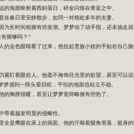
远的海面映射着西斜落日，碎金闪烁在青蓝之中。
是在春日里安静散步，如同一对相处多年的夫妻。
因为长时间相握有些发潮。梦梦动了动手指，还未抽走就
有握够吗？”
的金色眼睛看了过来，他拉起贵族小姐的手贴在自己脸
紧盯着眼前人。他毫不掩饰目光里的欲望，甚至可以说
梦梦感到一阵头晕目眩，平坦的地面也站立不稳。
他的胸膛很暖，甚至让梦梦觉得略微有些热了。
中带着越发明显的侵略性。
全是鹰眼在床上的画面。他的汗顺着鬓角滑落，挺身的