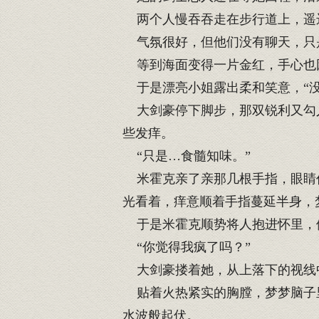
两个人慢吞吞走在步行道上，遥
气氛很好，但他们没有聊天，只
等到海面变得一片金红，手心也
于是漂亮小姐露出柔和笑意，“没
大剑豪停下脚步，那双锐利又勾人
些发痒。
“只是…食髓知味。”
米霍克亲了亲那几根手指，眼睛仍
光看着，痒意顺着手指蔓延半身，
于是米霍克顺势将人抱进怀里，
“你觉得我疯了吗？”
大剑豪搂着她，从上落下的视线
贴着火热紧实的胸膛，梦梦脑子里
水波般起伏。