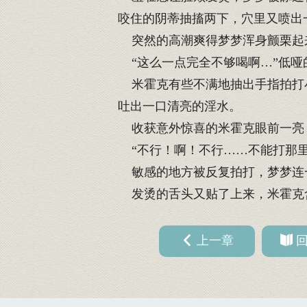
咬住的阴蒂抽搐两下，穴里又喷出
突然的高潮爽得梦梦浑身颤栗起来
“这么一点完全不够喝啊…”低哑
米霍克有些不满地抽出手指拍打小
吐出一口清亮的淫水。
收获意外惊喜的米霍克眼前一亮
“不行！啊！不行……不能打那里
敏感的地方被反复拍打，梦梦连
发烫的舌头又贴了上来，米霍克含
上一章