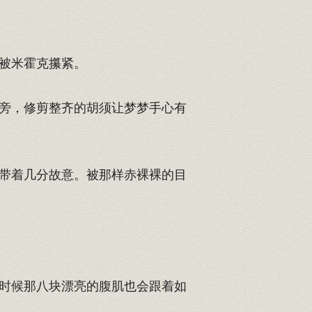
被米霍克攥紧。
旁，修剪整齐的胡须让梦梦手心有
带着几分故意。被那样赤裸裸的目
时候那八块漂亮的腹肌也会跟着如