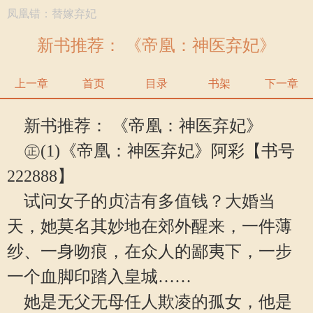
凤凰错：替嫁弃妃
新书推荐： 《帝凰：神医弃妃》
上一章
首页
目录
书架
下一章
新书推荐： 《帝凰：神医弃妃》
㊣(1)《帝凰：神医弃妃》阿彩【书号
222888】
试问女子的贞洁有多值钱？大婚当
天，她莫名其妙地在郊外醒来，一件薄
纱、一身吻痕，在众人的鄙夷下，一步
一个血脚印踏入皇城……
她是无父无母任人欺凌的孤女，他是