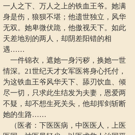
一人之下、万人之上的铁血王爷。她满
身是伤，狼狈不堪；他遗世独立，风华
无双。她卑微伏跪，他傲视天下。如此
天差地别的两人，却阴差阳错的相
遇……
一件锦衣，遮她一身污秽，换她一世
情深。21世纪天才女军医将身心托付，
为这铁血王爷风华天下、舔刃饮血、倾
尽一切，只求此生结发为夫妻，恩爱两
不疑，却不想生死关头，他却挥剑斩断
她的生路……
（医者：下医医病，中医医人，上医