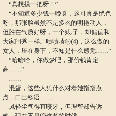
“真想摸一把呀！”
“不知道多少钱一晚呀，这可真是绝色
呀，那张脸虽然不是多么的明艳动人，
但胜在气质好呀，一个婊.子，却偏偏和
大家闺秀一样。啧啧啧㊣(4)，这么傲的
女人，压在身下，不知是什么感觉……”
“哈哈哈，你做梦吧，那价钱肯定
高……”
……
混蛋，这些人凭什么对着她指指点
点，口出秽语……
凤轻尘气得直咬牙，但理智却告诉