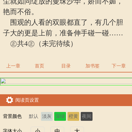
尘就如同绽放的曼珠沙华，娇而不媚，
艳而不俗。
围观的人看的双眼都直了，有几个胆
子大的更是上前，准备伸手碰一碰……
㊣共4㊣（未完待续）
上一章
首页
目录
加书签
下一章
阅读页设置
背景颜色
默认
淡灰
深绿
橙黄
夜间
小
中
大
字体大小