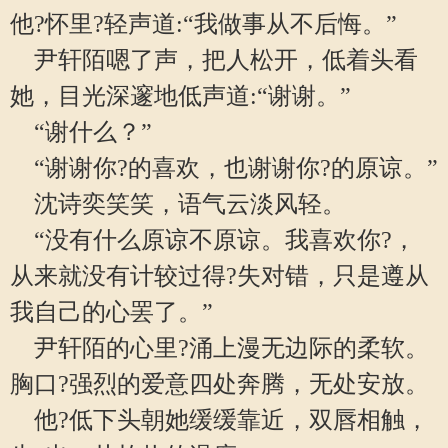
他?怀里?轻声道:“我做事从不后悔。”
尹轩陌嗯了声，把人松开，低着头看
她，目光深邃地低声道:“谢谢。”
“谢什么？”
“谢谢你?的喜欢，也谢谢你?的原谅。”
沈诗奕笑笑，语气云淡风轻。
“没有什么原谅不原谅。我喜欢你?，
从来就没有计较过得?失对错，只是遵从
我自己的心罢了。”
尹轩陌的心里?涌上漫无边际的柔软。
胸口?强烈的爱意四处奔腾，无处安放。
他?低下头朝她缓缓靠近，双唇相触，