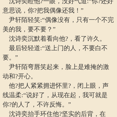
沈诗奕瞪他?一眼，没好气道:“你?还好
意思说，你?把我偶像还我！”
尹轩陌轻笑:“偶像没有，只有一个不完
美的我，要不要？”
沈诗奕沉默着看向他?，看了许久。
最后轻轻道:“送上门的人，不要白不
要。”
尹轩陌弯唇笑起来，脸上是难掩的激
动和?开心。
他?把人紧紧拥进怀里?，闭上眼，声
线温柔:“说好了，从现在起，我可就是
你?的人了，不许反悔。”
沈诗奕抬手环住他?坚实的后背，在