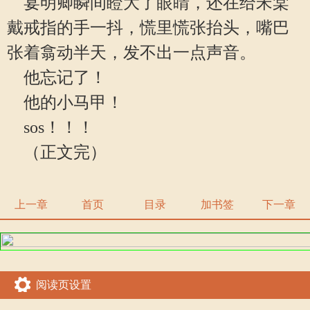
宴明卿瞬间瞪大了眼睛，还在给宋棠
戴戒指的手一抖，慌里慌张抬头，嘴巴
张着翕动半天，发不出一点声音。
他忘记了！
他的小马甲！
sos！！！
（正文完）
上一章
首页
目录
加书签
下一章
阅读页设置