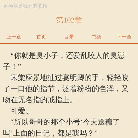
男神竟是我的老婆粉
第102章
上一章
首页
目录
书架
下一章
“你就是臭小子，还爱乱咬人的臭崽
子！”
宋棠应景地扯过宴明卿的手，轻轻咬
了一口他的指节，泛着粉粉的色泽，又
吻在无名指的戒指上。
可爱。
“所以哥哥的那个小号‘今天送糖了
吗’上面的日记，都是我吗？”