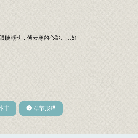
眼睫颤动，傅云寒的心跳……好
本书
章节报错