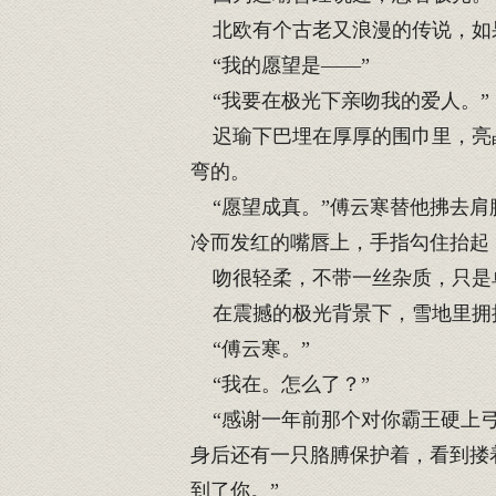
北欧有个古老又浪漫的传说，如
“我的愿望是——”
“我要在极光下亲吻我的爱人。”
迟瑜下巴埋在厚厚的围巾里，亮晶
弯的。
“愿望成真。”傅云寒替他拂去肩
冷而发红的嘴唇上，手指勾住抬起
吻很轻柔，不带一丝杂质，只是
在震撼的极光背景下，雪地里拥
“傅云寒。”
“我在。怎么了？”
“感谢一年前那个对你霸王硬上弓
身后还有一只胳膊保护着，看到搂
到了你。”