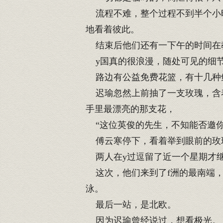
流程不难，整个过程不到半个小时
地看着彼此。
结束后他们还有一下午的时间在
y国真的很浪漫，随处可见的细
路边有公益免费花篮，有十几种
迟瑜忽然上前抽了一支玫瑰，含着
手里最漂亮的那支花，
“这位英俊的先生，不知能否邀你
傅云寒停下，看着举到眼前的玫瑰
两人在y过逗留了近一个星期才
这次，他们来到了f洲的最南端，
泳。
最后一站，是北欧。
因为迟瑜曾经说过，想看极光。