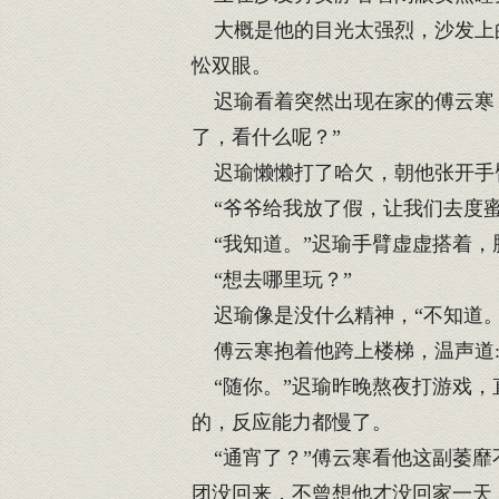
大概是他的目光太强烈，沙发上的
忪双眼。
迟瑜看着突然出现在家的傅云寒，
了，看什么呢？”
迟瑜懒懒打了哈欠，朝他张开手
“爷爷给我放了假，让我们去度蜜
“我知道。”迟瑜手臂虚虚搭着，
“想去哪里玩？”
迟瑜像是没什么精神，“不知道。
傅云寒抱着他跨上楼梯，温声道:
“随你。”迟瑜昨晚熬夜打游戏，
的，反应能力都慢了。
“通宵了？”傅云寒看他这副萎靡
团没回来，不曾想他才没回家一天