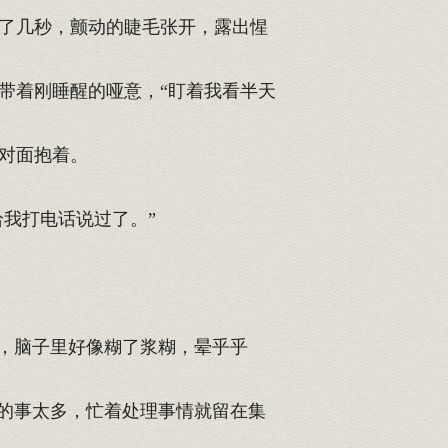
了几秒，颤动的睫毛张开，露出惺
带着刚睡醒的哑意，“盯着我看半天
对面抱着。
我打电话说过了。”
，脑子里好像糊了浆糊，晕乎乎
的事太多，忙着处理事情就留在集