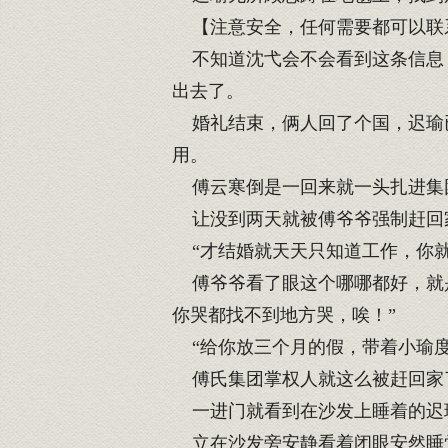
【注意安全，任何需要都可以联
不知道沈弋会不会看到这条信息，
出去了。
婚礼结束，俩人回了个国，迟瑜已
用。
傅云寒倒是一回来就一头扎进集
让没到两天就被傅爷爷强制赶回
“才结婚就天天只知道工作，你就
傅爷爷看了眼这个哪哪都好，就是
你哭都找不到地方哭，唉！”
“给你放三个月的假，带着小瑜度
傅氏集团掌权人就这么被赶回家
一进门就看到在沙发上睡着的迟
立在沙发旁安静看着闭眼安然睡