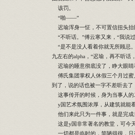
该罚。
“啪——”
迟瑜浑身一怔，不可置信扭头抬眼
“不听话。”傅云寒又来，“我说过
“是不是没人看着你就无所顾忌。
九左右的alpha，“迟瑜，再不听
迟瑜的睡意彻底没了，睁大眼睛
傅氏集团掌权人休假三个月过蜜月
到了，说的话也被一字不差听去了
这事传开的时候，身为当事人的
y国艺术氛围浓厚，从建筑就能看
他们来此只为一件事，就是完成
这是y国非常著名的教堂，可今天
一切都是临时的，简陋得很，只