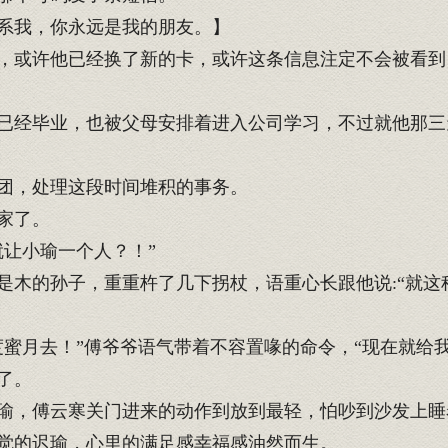
系我，你永远是我的朋友。】
或许他已经换了新的卡，或许这条信息注定不会被看到
经毕业，也被父母安排着进入公司学习，不过就他那三
团，处理这段时间堆积的事务。
家了。
让小瑜一个人？！”
木的孙子，重重杵了几下拐杖，语重心长跟他说:“就这
蜜月去！”傅爷爷语气带着不容置喙的命令，“现在就给我
了。
瑜，傅云寒关门进来的动作到放到最轻，怕吵到沙发上睡
觉的迟瑜，心里的满足感幸福感油然而生。