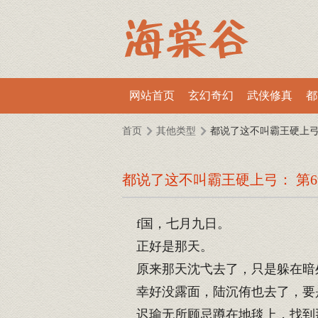
网站首页
玄幻奇幻
武侠修真
都
首页
其他类型
都说了这不叫霸王硬上
都说了这不叫霸王硬上弓： 第6
f国，七月九日。
正好是那天。
原来那天沈弋去了，只是躲在暗
幸好没露面，陆沉侑也去了，要
迟瑜无所顾忌蹲在地毯上，找到