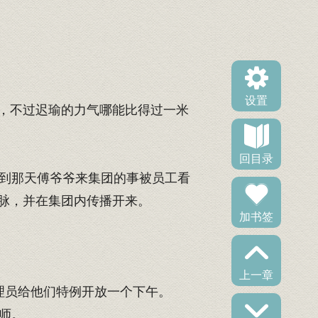
设置
，不过迟瑜的力气哪能比得过一米
回目录
到那天傅爷爷来集团的事被员工看
脉，并在集团内传播开来。
加书签
上一章
理员给他们特例开放一个下午。
师。