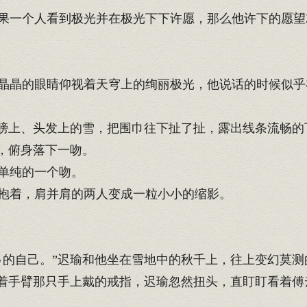
果一个人看到极光并在极光下下许愿，那么他许下的愿望
晶的眼睛仰视着天穹上的绚丽极光，他说话的时候似乎
膀上、头发上的雪，把围巾往下扯了扯，露出线条流畅的
，俯身落下一吻。
单纯的一个吻。
抱着，肩并肩的两人变成一粒小小的缩影。
的自己。”迟瑜和他坐在雪地中的秋千上，往上变幻莫测
着手臂那只手上戴的戒指，迟瑜忽然扭头，直盯盯看着傅