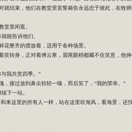
就结束，他们在教堂里宣誓祷告永远忠于彼此，在牧师
教堂里闲逛。
节就能告诉他们。
鲜花整齐的摆放着，适用于各种场景。
笑转身，正对着傅云寒，眉尾眼梢都藏不住笑意，他伸
与我共赏四季。”
，接过放到鼻尖轻轻一嗅，而后笑了，“我的荣幸。”
继续下一站。
和来这里的所有人一样，站在这里吹海风，看海景，还