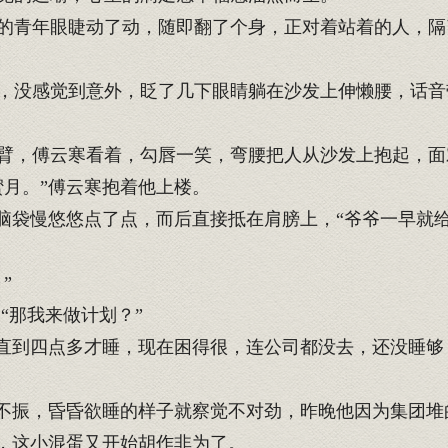
青年眼睫动了动，随即翻了个身，正对着站着的人，隔
没感觉到意外，眨了几下眼睛躺在沙发上伸懒腰，话音
臂，傅云寒看着，勾唇一笑，弯腰把人从沙发上抱起，面
月。”傅云寒抱着他上楼。
脑袋慢悠悠点了点，而后直接抵在肩膀上，“爷爷一早就给
”
“那我来做计划？”
直到四点多才睡，现在困得很，连公司都没去，还没睡够
不振，昏昏欲睡的样子就察觉不对劲，昨晚他因为集团堆
，这小混蛋又开始胡作非为了。