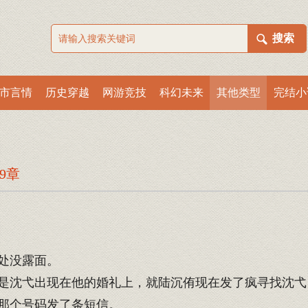
市言情
历史穿越
网游竞技
科幻未来
其他类型
完结小
弓
9章
处没露面。
是沈弋出现在他的婚礼上，就陆沉侑现在发了疯寻找沈弋
那个号码发了条短信。