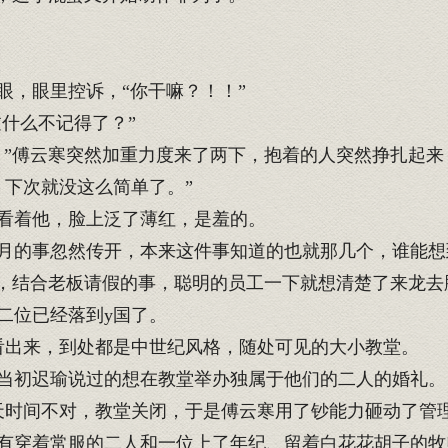
，眼里控诉，“你干嘛？！！”
什么不记得了？”
”傅云寒突然加重力度来了两下，抱着的人突然挣扎起来
话，下次就没这么简单了。”
看着他，脸上泛了薄红，是羞的。
的事忽然传开，本来这件事知道的也就那几个，谁能想
，结合老板请假的事，聪明的员工一下就想清楚了来龙去
二位已经落到y国了。
出来，到处都是中世纪风格，随处可见的大小教堂。
当初迟瑜说过的想在教堂举办独属于他们的二人的婚礼。
时间不对，教堂关闭，于是傅云寒用了钞能力砸动了管
有穿着常服的二人和一位上了年纪、留着白花花胡子的牧