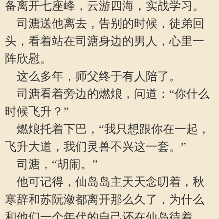
备离开七座峰，云游四海，实战学习。
司溏送他离去，告别的时候，徒弟回
头，看着站在司溏身边的男人，心里一
阵欣慰。
这么多年，师父终于有人陪了。
司溏看着旁边的燃烺，问道：“你什么
时候飞升？”
燃烺托着下巴，“我只想跟你在一起，
飞升大道，我们灵兽不兴这一套。”
司溏，“胡闹。”
他可记得，仙岛岛主天天念叨着，秋
寒辞和苏阮潋都离开那么久了，为什么
和他们一个年代的自己还在仙岛待着，