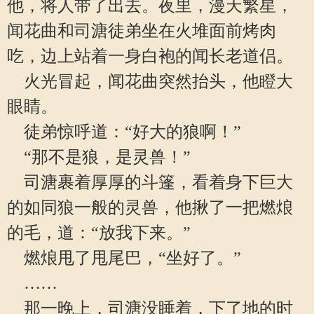
他，将人带了出去。夜里，漫天繁星，
闻花曲和司溏徒弟坐在火堆面前烤肉
吃，边上站着一身白袍的闻长老道侣。
火光冒起，闻花曲突然抬头，他瞪大
眼睛。
徒弟惊呼道：“好大的狼啊！”
“那不是狼，是灵兽！”
司溏裹着厚厚的斗篷，看着身下巨大
的如同狼一般的灵兽，他揪了一把燃烺
的毛，道：“放我下来。”
燃烺甩了甩尾巴，“坐好了。”
……
那一晚上，司溏没睡着，下了地的时