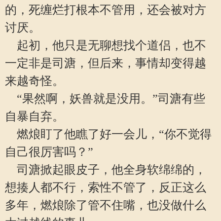
的，死缠烂打根本不管用，还会被对方
讨厌。
起初，他只是无聊想找个道侣，也不
一定非是司溏，但后来，事情却变得越
来越奇怪。
“果然啊，妖兽就是没用。”司溏有些
自暴自弃。
燃烺盯了他瞧了好一会儿，“你不觉得
自己很厉害吗？”
司溏掀起眼皮子，他全身软绵绵的，
想揍人都不行，索性不管了，反正这么
多年，燃烺除了管不住嘴，也没做什么