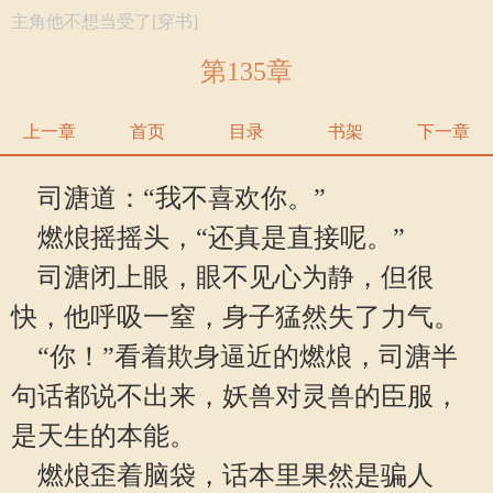
主角他不想当受了[穿书]
第135章
上一章
首页
目录
书架
下一章
司溏道：“我不喜欢你。”
燃烺摇摇头，“还真是直接呢。”
司溏闭上眼，眼不见心为静，但很
快，他呼吸一窒，身子猛然失了力气。
“你！”看着欺身逼近的燃烺，司溏半
句话都说不出来，妖兽对灵兽的臣服，
是天生的本能。
燃烺歪着脑袋，话本里果然是骗人