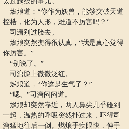
太过越线的事儿。
燃烺道：“你作为妖兽，能够突破天道
桎梏，化为人形，难道不厉害吗？”
司溏别过脸去。
燃烺突然变得很认真，“我是真心觉得
你厉害。”
“别说了。”
司溏脸上微微泛红。
燃烺道，“你这是生气了？”
“嗯。”司溏闷闷道。
燃烺却突然靠近，两人鼻尖几乎碰到
一起，温热的呼吸突然扑过来，吓得司
溏猛地往后一倒。燃烺手疾眼快，伸手