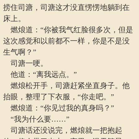
捞住司溏，司溏这才没直愣愣地躺到在
床上。
燃烺道：“你被我气红脸很多次，但是
这次感觉和以前都不一样，你是不是没
生气啊？”
司溏一哽。
他道：“离我远点。”
燃烺松开手，司溏赶紧坐直身子。他
抬眼，整理了下衣服，“你走吧。”
燃烺道：“你见过我的真身吗？”
“我为什么要……”
司溏话还没说完，燃烺就一把抱起