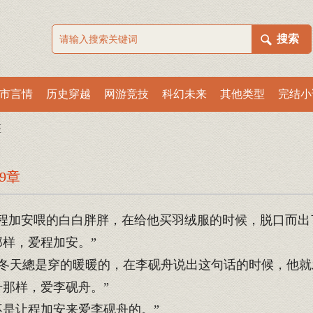
市言情
历史穿越
网游竞技
科幻未来
其他类型
完结小
医
9章
程加安喂的白白胖胖，在给他买羽绒服的时候，脱口而出
样，爱程加安。”
冬天總是穿的暖暖的，在李砚舟说出这句话的时候，他就
那样，爱李砚舟。”
是让程加安来爱李砚舟的。”