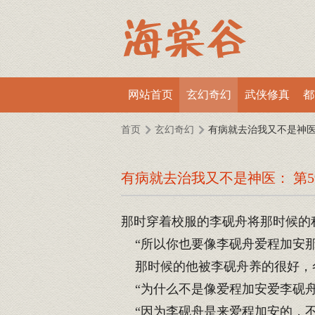
网站首页
玄幻奇幻
武侠修真
都
首页
玄幻奇幻
有病就去治我又不是神
有病就去治我又不是神医： 第5
那时穿着校服的李砚舟将那时候的
“所以你也要像李砚舟爱程加安那
那时候的他被李砚舟养的很好，
“为什么不是像爱程加安爱李砚舟
“因为李砚舟是来爱程加安的，不