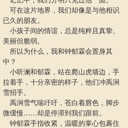
记忆中，我们分明只见过他一面。
可在这片地界，我们却像是与他相识
已久的朋友。
小孩子间的情谊，总是纯粹且真挚、
美丽但脆弱。
所以为什么，我和钟郁霖会置身其
中？
小听澜和郁霖，站在爬山虎墙边，手
拉着手，十分亲密的样子，他们冲禹涧
雪招手。
禹涧雪气喘吁吁，苍白着唇色，脚步
微缓慢……却是停滞到我们跟前。
钟郁霖手指收紧，温暖的掌心包裹住