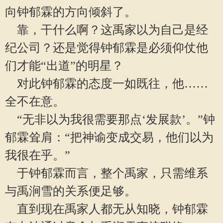
向钟郁霖的方向倾斜了。
靠，干什么啊？这禹家以为自己是经
纪公司？还是觉得钟郁霖是必须仰仗他
们才能“出道”的明星？
对此钟郁霖的态度一如既往，他……
全不在意。
“无非以为我很需要那点‘发展款’。”钟
郁霖耸肩：“把神谕变成交易，他们以为
我很在乎。”
于钟郁霖而言，整个禹家，只需维系
与禹涧雪的关系便足够。
直到现在禹家人都无从知晓，钟郁霖