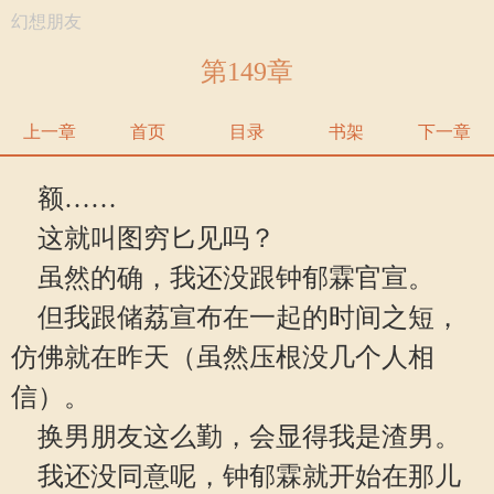
幻想朋友
第149章
上一章
首页
目录
书架
下一章
额……
这就叫图穷匕见吗？
虽然的确，我还没跟钟郁霖官宣。
但我跟储荔宣布在一起的时间之短，
仿佛就在昨天（虽然压根没几个人相
信）。
换男朋友这么勤，会显得我是渣男。
我还没同意呢，钟郁霖就开始在那儿