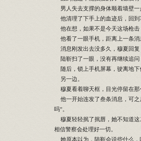
男人失去支撑的身体顺着墙壁一
他清理了下手上的血迹后，回到
他在想，如果不是今天这场枪击
他看了一眼手机，距离上一条消息
消息刚发出去没多久，穆夏回复：
陆靳扫了一眼，没有再继续追问，
随后，锁上手机屏幕，驶离地下
另一边。
穆夏看着聊天框，目光停留在那个
他一开始连发了叁条消息，可之后
吗”。
穆夏轻轻抿了抿唇，她不知道这二
相信警察会处理好一切。
她原本以为，陆靳会说些什么，