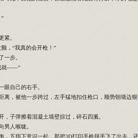
”
更紧。
颤，“我真的会开枪！”
了一步。
就——”
一眼自己的右手。
距离，被他一步跨过，左手猛地扣住枪口，顺势朝墙边狠
开，子弹擦着混凝土墙壁掠过，碎石四溅。
向男人喉咙。
，五指下意识一松，那把3D打印手枪脱手飞了出去，