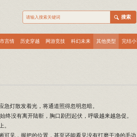
市言情
历史穿越
网游竞技
科幻未来
其他类型
完结小
应急灯散发着光，将通道照得忽明忽暗。
始终没有离开陆靳，胸口剧烈起伏，呼吸越来越急促。
上。
晰可见，握把的位置，甚至还能看见没有打磨干净的毛边