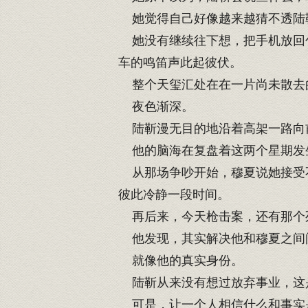
她觉得自己好像越来越猜不透陆
她没有继续往下想，把手机放回包
车的鸣笛声此起彼伏。
整个天玺汇处在在一片尚未散去
夜色渐深。
陆靳漫无目的地沿着高架一路向
他的脑海在复盘着这两个星期发
从那场争吵开始，穆夏说她接受不
彼此冷静一段时间。
再后来，今天枪击案，还有那个
他发现，其实解决他和穆夏之间问
就像他的真实身份。
陆靳从来没有想过放弃事业，这
可是，让一个人相信什么和事实