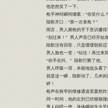
他忽然笑了一下。
枪手神经瞬间绷紧：“你笑什么？
陆靳开口：“第一次拿枪？”
闻言，男人握枪的手下意识攥得
“别过来！” 男人声音已经开始发
陆靳没有回答，只是缓缓朝前迈
男人脸色一变：“站住！再过来我
“你手在抖。” 陆靳打断了他。
男人呼吸一滞，本能地低头看了
就是这一瞬，陆靳动了。几米的
砰！
枪声在狭窄的维修通道里轰然炸
同一时间，他的左肘已经狠狠撞
男人闷哼一声，身体瞬间失去平衡