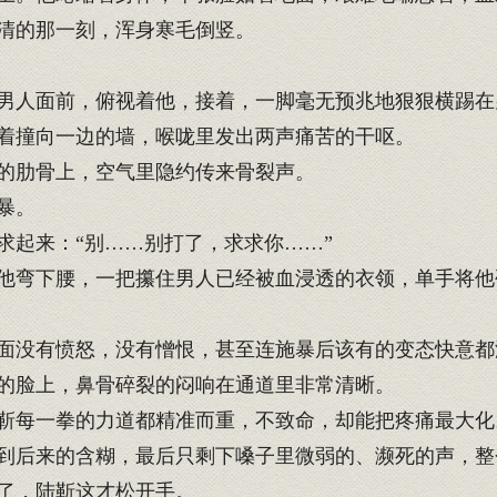
清的那一刻，浑身寒毛倒竖。
男人面前，俯视着他，接着，一脚毫无预兆地狠狠横踢在
着撞向一边的墙，喉咙里发出两声痛苦的干呕。
的肋骨上，空气里隐约传来骨裂声。
暴。
起来：“别……别打了，求求你……”
弯下腰，一把攥住男人已经被血浸透的衣领，单手将他
没有愤怒，没有憎恨，甚至连施暴后该有的变态快意都
的脸上，鼻骨碎裂的闷响在通道里非常清晰。
靳每一拳的力道都精准而重，不致命，却能把疼痛最大化
到后来的含糊，最后只剩下嗓子里微弱的、濒死的声，整
了，陆靳这才松开手。