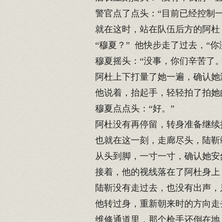
警官点了点头：“目前已经控制一
就在这时，站在队伍后方的阿杜
“穆夏？” 他快步走了过去，“你
穆夏摇头：“没事，你们辛苦了。
阿杜上下打量了她一遍，确认她没
他说着，抬起手，轻轻拍了拍她的
穆夏点点头：“好。”
阿杜没有再停留，转身准备继续
也就在这一刻，走廊尽头，陆靳
从头到脚，一寸一寸，确认她安
接着，他的视线落在了阿杜身上
陆靳没有走过去，也没有出声，只
他转过身，重新朝来时的方向走
维修通道里，那个枪手还倒在地上