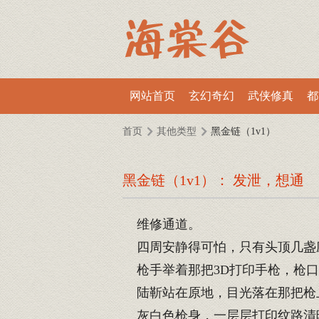
网站首页
玄幻奇幻
武侠修真
都
首页
其他类型
黑金链（1v1）
黑金链（1v1）： 发泄，想通
维修通道。
四周安静得可怕，只有头顶几盏
枪手举着那把3D打印手枪，枪口
陆靳站在原地，目光落在那把枪
灰白色枪身，一层层打印纹路清