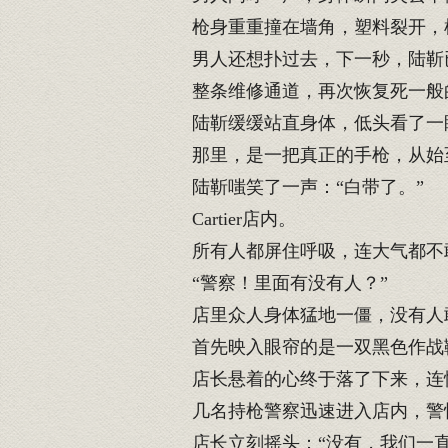
枪身重重撞在墙角，塑料裂开，
男人还想扑过去，下一秒，陆靳已
整条维修通道，再次恢复死一般
陆靳缓缓站直身体，低头看了一眼
那里，是一把真正的手枪，从始
陆靳嗤笑了一声：“白带了。”
Cartier店内。
所有人都屏住呼吸，连大气都不
“警察！里面有没有人？”
店里众人身体猛地一僵，没有人
首先映入眼帘的是一双黑色作战
店长悬着的心终于落了下来，连
几名持枪警察迅速进入店内，警惕
店长立刻摇头：“没有，我们一直