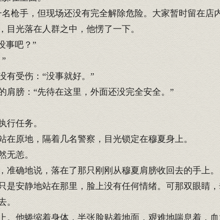
名枪手，但现场还没有完全解除危险。大家暂时留在店内
，目光落在人群之中，他愣了一下。
没事吧？”
”
有受伤：“没事就好。”
肩膀：“先待在这里，外面还没完全安全。”
执行任务。
站在原地，隔着几名警察，目光锁定在穆夏身上。
然无恙。
，准确地说，落在了那只刚刚从穆夏肩膀收回去的手上。
是安静地站在那里，脸上没有任何情绪。可那双眼睛，
去。
。他蜷缩着身体，半张脸贴着地面，艰难地喘息着，血