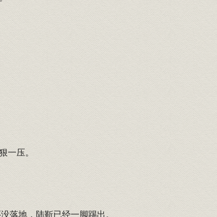
狠一压。
还没落地，陆靳已经一脚踢出。