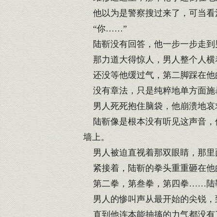
他以为是警察搜过来了，可当看
“你……”
陆靳没有回答，他一步一步走到
那力道大得惊人，男人整个人横
还没等他缓过气，第二脚踩在他
没有章法，只是纯粹地单方面施
男人死死抱住脑袋，他崩溃地哀求
陆靳像是根本没有听见这声音，他
墙上。
男人被迫直视着那双眼睛，那里面
紧接着，陆靳的拳头重重砸在他
第二拳，第叁拳，第四拳……陆
男人的惨叫声从最开始的尖锐，
直到他连本能抽搐的力气都没有