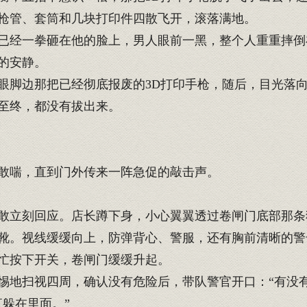
枪管、套筒和几块打印件四散飞开，滚落满地。
经一拳砸在他的脸上，男人眼前一黑，整个人重重摔倒
的安静。
脚边那把已经彻底报废的3D打印手枪，随后，目光落
至终，都没有拔出来。
敢喘，直到门外传来一阵急促的敲击声。
敢立刻回应。店长蹲下身，小心翼翼透过卷闸门底部那条
靴。视线缓缓向上，防弹背心、警服，还有胸前清晰的警
忙按下开关，卷闸门缓缓升起。
地扫视四周，确认没有危险后，带队警官开口：“有没有
躲在里面。”