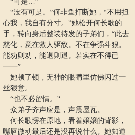
“可是…”
“没有可是。”何非鱼打断她，“不用担
心我，我自有分寸。”她松开何长歌的
手，转向身后整装待发的子弟们，“此去
慈化，意在救人驱敌。不在争强斗狠。
能劝则劝，能退则退。若实在不得已
——”
她顿了顿，无神的眼睛里仿佛闪过一
丝狠意。
“也不必留情。”
众弟子齐声应是，声震屋瓦。
何长歌愣在原地，看着嬢嬢的背影，
嘴唇微动最后还是没再说什么。她知道