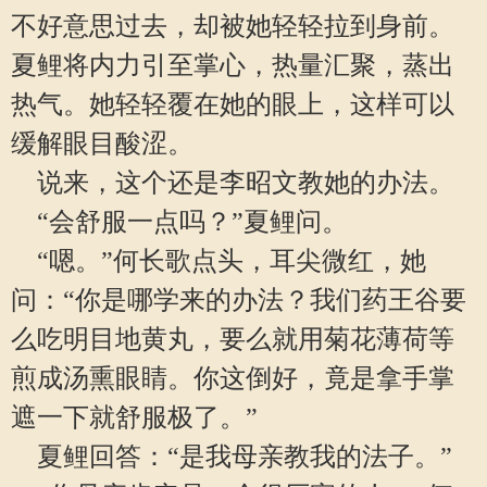
不好意思过去，却被她轻轻拉到身前。
夏鲤将内力引至掌心，热量汇聚，蒸出
热气。她轻轻覆在她的眼上，这样可以
缓解眼目酸涩。
说来，这个还是李昭文教她的办法。
“会舒服一点吗？”夏鲤问。
“嗯。”何长歌点头，耳尖微红，她
问：“你是哪学来的办法？我们药王谷要
么吃明目地黄丸，要么就用菊花薄荷等
煎成汤熏眼睛。你这倒好，竟是拿手掌
遮一下就舒服极了。”
夏鲤回答：“是我母亲教我的法子。”