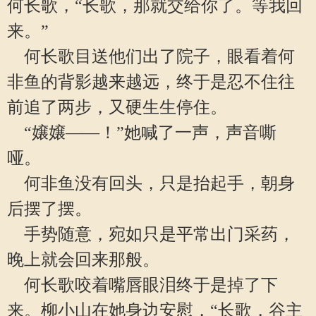
何长歌，“长歌，那就交给你了。等我回
来。”
何长歌目送他们出了院子，眼看着何
非鱼的背影越来越远，终于是忍不住往
前追了两步，又硬生生停住。
“嬢嬢——！”她喊了一声，声音嘶
哑。
何非鱼没有回头，只是抬起手，朝身
后摆了摆。
手势随意，宛如只是平常出门采药，
晚上就会回来那般。
何长歌咬着嘴唇眼泪终于是掉了下
来。柳小山在她身边安慰，“长歌，谷主