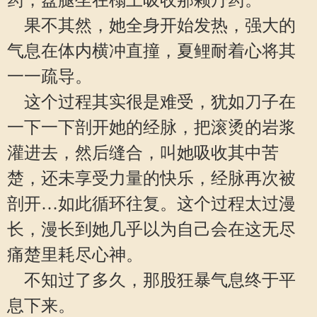
药，盘腿坐在榻上吸收那颗丹药。
果不其然，她全身开始发热，强大的
气息在体内横冲直撞，夏鲤耐着心将其
一一疏导。
这个过程其实很是难受，犹如刀子在
一下一下剖开她的经脉，把滚烫的岩浆
灌进去，然后缝合，叫她吸收其中苦
楚，还未享受力量的快乐，经脉再次被
剖开…如此循环往复。这个过程太过漫
长，漫长到她几乎以为自己会在这无尽
痛楚里耗尽心神。
不知过了多久，那股狂暴气息终于平
息下来。