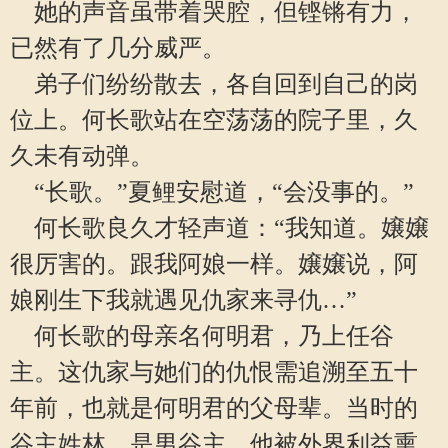
她的声音虽带着哭腔，但铿锵有力，
已然有了几分威严。
弟子们纷纷散去，各自回到自己的岗
位上。何长歌站在空荡荡的院子里，久
久未有动弹。
“长歌。”夏鲤安慰道，“会没事的。”
何长歌良久才轻声道：“我知道。嬢嬢
很厉害的。跟我阿娘一样。嬢嬢说，阿
娘刚生下我就遇见仇家来寻仇…”
何长歌的母亲名何明君，乃上任谷
主。这仇家与她们的仇恨需追溯至五十
年前，也就是何明君的父母辈。当时的
谷主姓林，是男谷主。他被外界利益熏