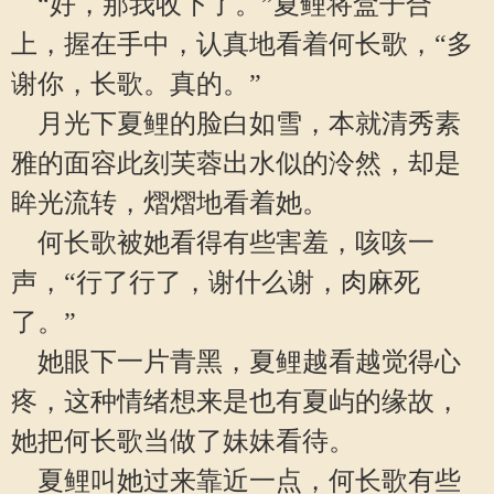
“好，那我收下了。”夏鲤将盒子合
上，握在手中，认真地看着何长歌，“多
谢你，长歌。真的。”
月光下夏鲤的脸白如雪，本就清秀素
雅的面容此刻芙蓉出水似的泠然，却是
眸光流转，熠熠地看着她。
何长歌被她看得有些害羞，咳咳一
声，“行了行了，谢什么谢，肉麻死
了。”
她眼下一片青黑，夏鲤越看越觉得心
疼，这种情绪想来是也有夏屿的缘故，
她把何长歌当做了妹妹看待。
夏鲤叫她过来靠近一点，何长歌有些