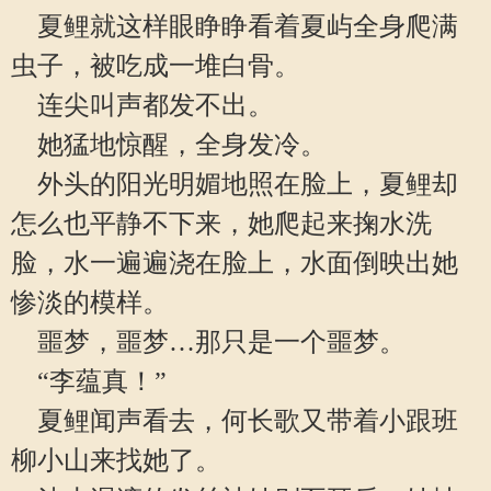
夏鲤就这样眼睁睁看着夏屿全身爬满
虫子，被吃成一堆白骨。
连尖叫声都发不出。
她猛地惊醒，全身发冷。
外头的阳光明媚地照在脸上，夏鲤却
怎么也平静不下来，她爬起来掬水洗
脸，水一遍遍浇在脸上，水面倒映出她
惨淡的模样。
噩梦，噩梦…那只是一个噩梦。
“李蕴真！”
夏鲤闻声看去，何长歌又带着小跟班
柳小山来找她了。