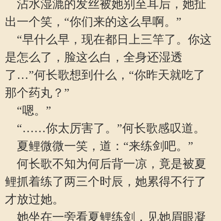
沾水湿漉的发丝被她别至耳后，她扯
出一个笑，“你们来的这么早啊。”
“早什么早，现在都日上三竿了。你这
是怎么了，脸这么白，全身还湿透
了…”何长歌想到什么，“你昨天就吃了
那个药丸？”
“嗯。”
“……你太厉害了。”何长歌感叹道。
夏鲤微微一笑，道：“来练剑吧。”
何长歌不知为何后背一凉，竟是被夏
鲤抓着练了两三个时辰，她累得不行了
才放过她。
她坐在一旁看夏鲤练剑，见她眉眼凝