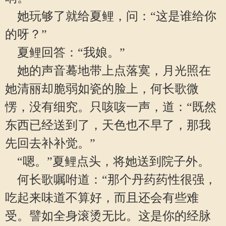
她玩够了就给夏鲤，问：“这是谁给你
的呀？”
夏鲤回答：“我娘。”
她的声音蓦地带上点落寞，月光照在
她清丽却脆弱如瓷的脸上，何长歌微
愣，没有细究。只咳咳一声，道：“既然
东西已经送到了，天色也不早了，那我
先回去补补觉。”
“嗯。”夏鲤点头，将她送到院子外。
何长歌嘱咐道：“那个丹药药性很强，
吃起来味道不算好，而且还会有些难
受。譬如全身滚烫无比。这是你的经脉