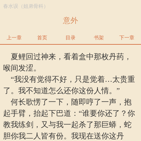
春水误（姐弟骨科）
意外
上一章
首页
目录
书架
下一章
夏鲤回过神来，看着盒中那枚丹药，
喉间发涩。
“我没有觉得不好，只是觉着…太贵重
了。我不知道怎么还你这份人情。”
何长歌愣了一下，随即哼了一声，抱
起手臂，抬起下巴道：“谁要你还了？你
教我练剑，又与我一起杀了那巨蟒，蛇
胆你我二人皆有份。我现在送你这丹