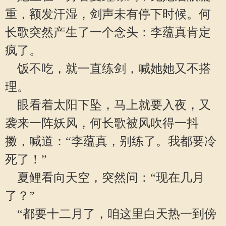
重，额发汗湿，剑声未有停下时候。何
长歌突然产生了一个念头：李蕴真肯定
疯了。
饭不吃，就一直练剑，喊她她又不搭
理。
眼看着太阳下坠，马上就要入夜，又
袭来一阵妖风，何长歌被风吹得一抖
擞，喊道：“李蕴真，别练了。我都要冷
死了！”
夏鲤看向天空，突然问：“现在几月
了？”
“都要十二月了，咱这里白天热一到傍