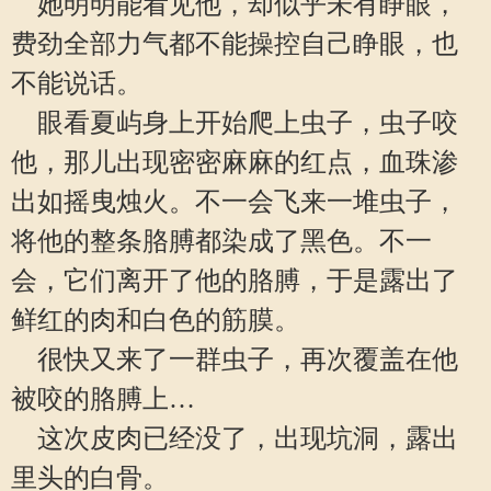
她明明能看见他，却似乎未有睁眼，
费劲全部力气都不能操控自己睁眼，也
不能说话。
眼看夏屿身上开始爬上虫子，虫子咬
他，那儿出现密密麻麻的红点，血珠渗
出如摇曳烛火。不一会飞来一堆虫子，
将他的整条胳膊都染成了黑色。不一
会，它们离开了他的胳膊，于是露出了
鲜红的肉和白色的筋膜。
很快又来了一群虫子，再次覆盖在他
被咬的胳膊上…
这次皮肉已经没了，出现坑洞，露出
里头的白骨。