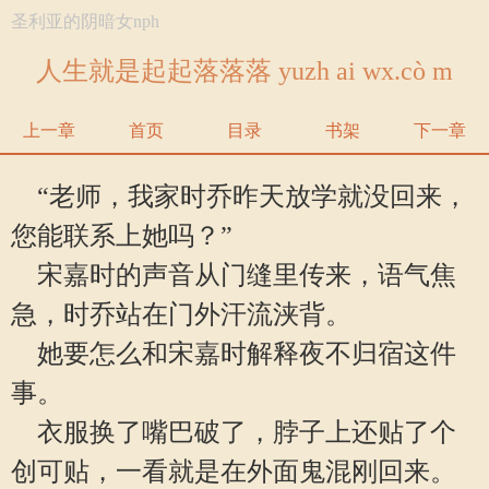
圣利亚的阴暗女nph
人生就是起起落落落 yuzh ai wx.cò m
上一章
首页
目录
书架
下一章
“老师，我家时乔昨天放学就没回来，
您能联系上她吗？”
宋嘉时的声音从门缝里传来，语气焦
急，时乔站在门外汗流浃背。
她要怎么和宋嘉时解释夜不归宿这件
事。
衣服换了嘴巴破了，脖子上还贴了个
创可贴，一看就是在外面鬼混刚回来。