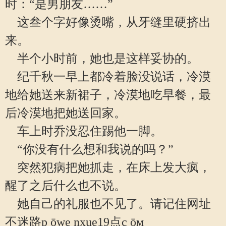
时：“是男朋友……”
这叁个字好像烫嘴，从牙缝里硬挤出
来。
半个小时前，她也是这样妥协的。
纪千秋一早上都冷着脸没说话，冷漠
地给她送来新裙子，冷漠地吃早餐，最
后冷漠地把她送回家。
车上时乔没忍住踢他一脚。
“你没有什么想和我说的吗？”
突然犯病把她抓走，在床上发大疯，
醒了之后什么也不说。
她自己的礼服也不见了。请记住网址
不迷路p ōwe nxue19点c ōм