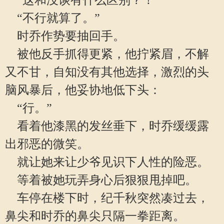
“这和没谈有什么区别？！”
“不行就算了。”
时乔作势要抽回手。
被他反手抓得更紧，他拧紧眉，不解
又不甘，自知没有其他选择，激烈的头
脑风暴后，他妥协地低下头：
“行。”
看着他漆黑的发丝垂下，时乔缓缓露
出邪恶的微笑。
就让她来让少爷见识下人性的险恶。
等着被她玩弄身心后狠狠甩掉吧。
车停在楼下时，纪千秋突然凑过去，
鼻尖和时乔的鼻尖只隔一拳距离。