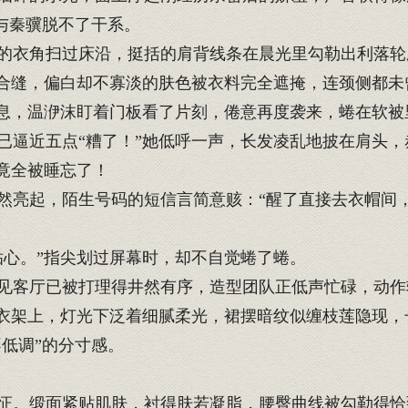
与秦骥脱不了干系。
衣角扫过床沿，挺括的肩背线条在晨光里勾勒出利落轮
合缝，偏白却不寡淡的肤色被衣料完全遮掩，连颈侧都未
息，温洢沫盯着门板看了片刻，倦意再度袭来，蜷在软被
逼近五点“糟了！”她低呼一声，长发凌乱地披在肩头，
竟全被睡忘了！
亮起，陌生号码的短信言简意赅：“醒了直接去衣帽间，
心。”指尖划过屏幕时，却不自觉蜷了蜷。
客厅已被打理得井然有序，造型团队正低声忙碌，动作
衣架上，灯光下泛着细腻柔光，裙摆暗纹似缠枝莲隐现，
低调”的分寸感。
。缎面紧贴肌肤，衬得肤若凝脂，腰臀曲线被勾勒得恰