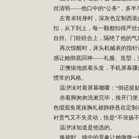
丝清明——他口中的“公务”，多半
左青卓转身时，深灰色定制西装的
扣，从下到上，每一颗都扣得严丝
自持。门轻轻合上，隔绝了他的气
再次惊醒时，床头机械表的指针已
感让她彻底回神——礼服、造型，
正懊恼地抓着头发，手机屏幕骤然
惯常的风格。
温洢沫对着屏幕嘟囔：“倒还挺贴
赤着脚匆匆洗漱完毕，推开门便见
色缎面鱼尾抹胸礼裙静静悬在定制
衬贵气又不失灵动，恰是“不张扬不
温洢沫知道是他选的。
换裙时，镜中的景象让她微微一怔