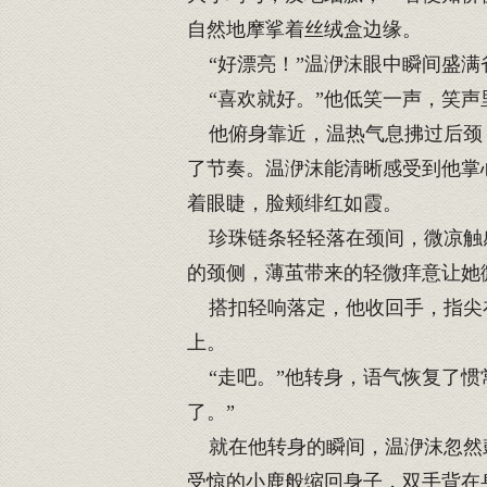
自然地摩挲着丝绒盒边缘。
“好漂亮！”温洢沫眼中瞬间盛满
“喜欢就好。”他低笑一声，笑声
他俯身靠近，温热气息拂过后颈，
了节奏。温洢沫能清晰感受到他掌
着眼睫，脸颊绯红如霞。
珍珠链条轻轻落在颈间，微凉触感
的颈侧，薄茧带来的轻微痒意让她
搭扣轻响落定，他收回手，指尖在
上。
“走吧。”他转身，语气恢复了惯
了。”
就在他转身的瞬间，温洢沫忽然鼓
受惊的小鹿般缩回身子，双手背在