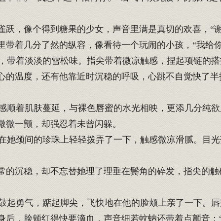
雀跃，像个得到糖果的少女，声音里满是真切的欢喜，“谢
里带着几分了然的纵容，像看待一个玩闹的小孩，“我给你
带着淡淡的雪松味。指尖带着微凉触感，捏起项链的搭
心的温度，还有他靠近时沉稳的呼吸，心跳不自觉快了半
顺着肌肤蔓延，与裸色唇蜜的水光相映，更添几分纯欲
微微一颤，却强忍着未曾闪躲。
她颈间的珍珠上轻轻拨弄了一下，触感微凉滑腻。目光
常的沉稳，却不忘替她理了理垂在鬓角的碎发，指尖的触
起勇气，踮起脚尖，飞快地在他的脸颊上亲了一下。唇
身后，脸颊红得快要滴血，声音细若蚊蚋还带着点颤音：“