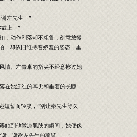
谢左先生！”
戴上。”
扣，动作利落却不粗鲁，刻意放慢
拍，却依旧维持着娇羞的姿态，垂
风情。左青卓的指尖不经意擦过她
落在她泛红的耳尖和垂着的长睫
碰短暂而轻淡，“别让秦先生等久
瓣触到他微凉肌肤的瞬间，她便像
谢、谢谢左先生的项链……”