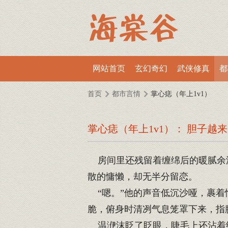
网站首页
玄幻奇幻
武侠修真
都
首页
都市言情
掌心痣（年上1v1）
掌心痣（年上1v1）： 胆子越
房间里还残留着缠绵后的暖腻余温
散的慵懒，却无半分留恋。
“嗯。”他的声音低沉沙哑，裹着
脆，俯身时清冽气息笼罩下来，指
温洢沫眨了眨眼，睫毛上还沾着细