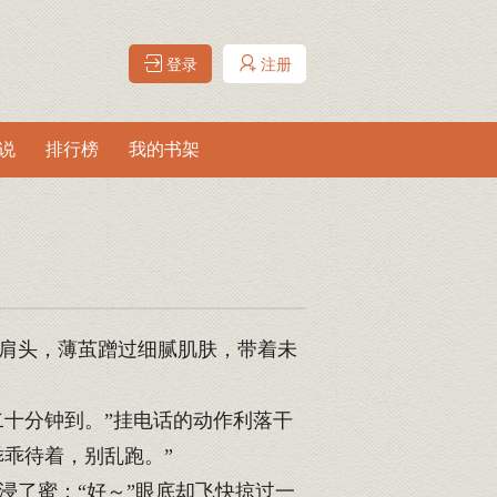
登录
注册
说
排行榜
我的书架
肩头，薄茧蹭过细腻肌肤，带着未
十分钟到。”挂电话的动作利落干
乖待着，别乱跑。”
了蜜：“好～”眼底却飞快掠过一