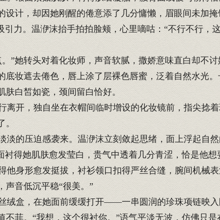
的设计，却因她刚醒的倦意添了几分慵懒，眉眼间未加掩
命吸引力。温洢沫抬手拍拍脸颊，心里嘀咕：“不行不行，
。”她转头对着化妆师，声音软腻，撒娇意味直白却不讨
的底妆遮去倦色，唇上涂了层裸色唇蜜，泛着自然水光。
肌肤白皙如瓷，颈间留白恰好。
离开，独自坐在衣帽间临时增设的化妆镜前，指尖捻着
了。
淡的压迫感袭来。温洢沫立刻敛起思绪，面上浮起自然
面衬得她肌肤愈发莹白，贵气中透着几分青涩，恰是他想要
他身形愈发挺拔，衬衫领口扣得严丝合缝，腕间机械表
，声音低沉平稳“很美。”
绒盒，在她面前缓缓打开——一串圆润的珍珠项链映入
值不菲。“我想，这个很衬你。”语气平淡无波，仿佛只是