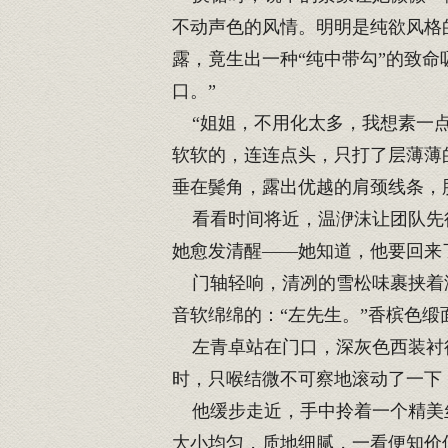
不动声色的风情。明明是纯欲风格
露，竟生出一种“纯中带勾”的致
口。”
“姐姐，不用化太多，我想素一点
软软的，连连点头，只打了层薄薄
垂在鬓角，露出优越的肩颈线条，
看看时间将近，温洢沫让团队先行
她愈发清醒——她知道，他要回来
门轴轻响，清冽的雪松味裹挟着淡
音软绵绵的：“左先生。”香槟色缎
左青卓站在门口，深灰色西装衬得
时，只喉结微不可察地滚动了一下
他缓步走近，手中拎着一个精美丝
大小均匀，质地细腻，一看便知价