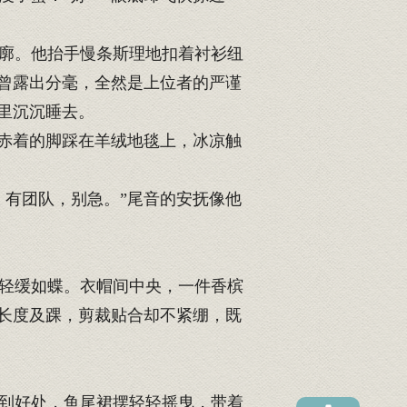
廓。他抬手慢条斯理地扣着衬衫纽
曾露出分毫，全然是上位者的严谨
里沉沉睡去。
赤着的脚踩在羊绒地毯上，冰凉触
有团队，别急。”尾音的安抚像他
轻缓如蝶。衣帽间中央，一件香槟
长度及踝，剪裁贴合却不紧绷，既
到好处，鱼尾裙摆轻轻摇曳，带着