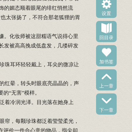
饰的媚态顺着眼尾的绯红悄然流
设置
这也太张扬了，不符合那老狐狸的胃
嫌。化妆师被这甜糯语气说得心里
回目录
长发被高高挽成低盘发，几缕碎发
加书签
珍珠耳环轻轻戴上，耳尖的微凉让
的红晕，转头时眼底亮晶晶的，声
上一章
的“无害”模样。
泛着冷润光泽。目光落在她身上
下一章
眼帘，每颗珍珠都泛着莹莹柔光，
在评价一件合心意的物品，指尖却