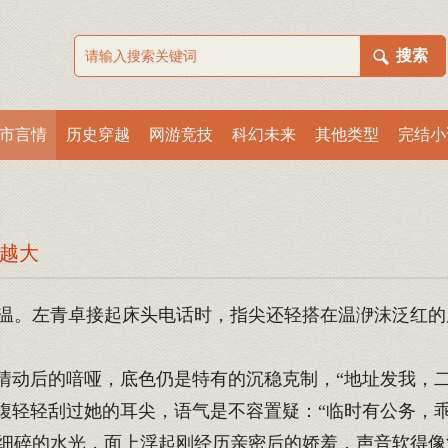
市言情
历史穿越
网游竞技
科幻未来
其他类型
完结小
来越大
。左青卓接起床头电话时，指尖还轻搭在温洢沫泛红的
情动后的喑哑，底色仍是特有的沉稳克制，“地址发我，二
腹轻轻刮过她的耳尖，语气是不容置疑：“临时有公务，乖
碎的水光，面上浮起刚经历亲密后的娇羞，声音软得像浸