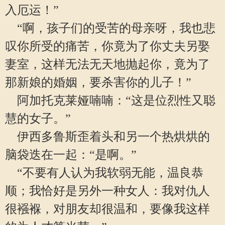
入厄运！”
“啊，孩子们的受苦的母亲呀，我也悲
叹你所受的痛苦，你竟为了你丈夫另娶
妻室，这样无法无天地抛起你，竟为了
那新娘的婚姻，要杀害你的儿子！”
阿加托克莱娅喃喃：“这是位烈性又聪
慧的女子。”
伊西多鲁斯歪着头和另一个热烘烘的
脑袋迭在一起：“是啊。”
“不要有人认为我软弱无能，温良恭
顺；我恰好是另外一种女人：我对仇人
很襁褓，对朋友却很温和，要像我这样