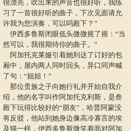
很漂亮，吹出来的声音也很好听，我练
习了一首很好听的曲子，下次见面请允
许我为您演奏，可以吗殿下？”
伊西多鲁斯闭眼低头微微摇了摇：“当
然可以，我很期待你的曲子。”
阿加托克莱娅引着她到达了订好的包
厢中，屋内两人同时回头，异口同声喊
了句：“姐姐！”
那位贵族之子向她行礼并开始自我介
绍，他的名字叫作阿加托克利斯，是叁
殿下玩得比较好的“朋友”，哈普阿蒙没
有反驳，他站到她身边像高冷寡言的埃
及猫一样，伊西多鲁斯微笑着面对阿加