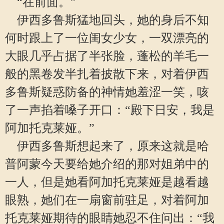
“在前面。”
伊西多鲁斯猛地回头，她的身后不知
何时跟上了一位闺女少女，一双漂亮的
大眼几乎占据了半张脸，蓬松的羊毛一
般的黑卷发半扎着披散下来，对着伊西
多鲁斯疑惑防备的神情她羞涩一笑，咳
了一声掐着嗓子开口：“殿下日安，我是
阿加托克莱娅。”
伊西多鲁斯想起来了，原来这就是哈
普阿蒙今天要给她介绍的那对姐弟中的
一人，但是她看阿加托克莱娅是越看越
眼熟，她们在一扇窗前驻足，对着阿加
托克莱娅期待的眼睛她忍不住问出：“我