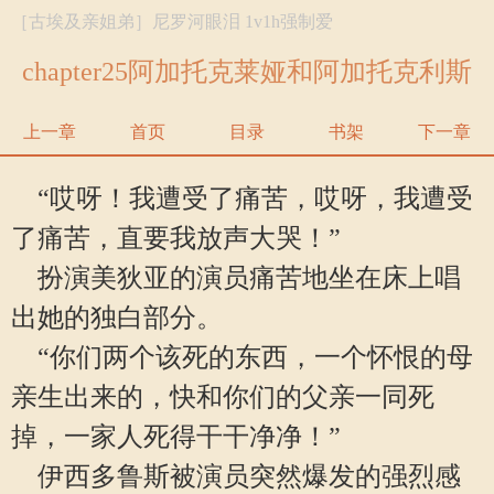
［古埃及亲姐弟］尼罗河眼泪 1v1h强制爱
chapter25阿加托克莱娅和阿加托克利斯
上一章
首页
目录
书架
下一章
“哎呀！我遭受了痛苦，哎呀，我遭受
了痛苦，直要我放声大哭！”
扮演美狄亚的演员痛苦地坐在床上唱
出她的独白部分。
“你们两个该死的东西，一个怀恨的母
亲生出来的，快和你们的父亲一同死
掉，一家人死得干干净净！”
伊西多鲁斯被演员突然爆发的强烈感