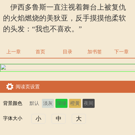
伊西多鲁斯一直注视着舞台上被复仇
的火焰燃烧的美狄亚，反手摸摸他柔软
的头发：“我也不喜欢。”
上一章
首页
目录
加书签
下一章
阅读页设置
背景颜色
默认
淡灰
深绿
橙黄
夜间
小
中
大
字体大小