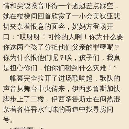
情和尖锐嗓音吓得一个趔趄差点踩空，
她在楼梯间回首欣赏了一小会美狄亚悲
切夹杂着恨意的面容，奶妈方登场开
口：“哎呀呀！可怜的人啊！你为什么要
你这两个孩子分担他们父亲的罪孽呢？
你为什么恨他们呢？唉，孩子们，我真
是担心你们，怕你们碰到什么灾难！”
帷幕完全拉开了进场歌响起，歌队的
声音从舞台中央传来，伊西多鲁斯加快
脚步上了二楼，伊西多鲁斯走在闷热混
杂着各样香水气味的甬道中找寻房间
号。