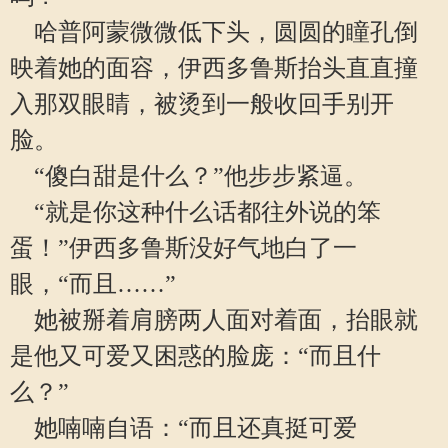
哈普阿蒙微微低下头，圆圆的瞳孔倒
映着她的面容，伊西多鲁斯抬头直直撞
入那双眼睛，被烫到一般收回手别开
脸。
“傻白甜是什么？”他步步紧逼。
“就是你这种什么话都往外说的笨
蛋！”伊西多鲁斯没好气地白了一
眼，“而且……”
她被掰着肩膀两人面对着面，抬眼就
是他又可爱又困惑的脸庞：“而且什
么？”
她喃喃自语：“而且还真挺可爱