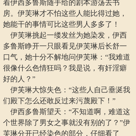
着伊西多鲁斯随手给的剧本游荡去书
房。伊芙琳才不怕这些人能比得过她，
她能干的事情可比这些男人多多了！
伊芙琳挑起一缕发丝为她染发，伊西
多鲁斯睁开一只眼看见伊芙琳后长舒一
口气，她十分不解地问伊芙琳：“我难道
很像什么色情狂吗？我是说，有奸淫癖
好的人？”
伊芙琳大惊失色：“这些人自己垂涎我
们殿下怎么还敢反过来污蔑殿下！”
伊西多鲁斯望天：“不知道啊，难道这
个世界除了男女之事就没有别的了？”伊
芙琳分开已经染色的部分，仔细看了