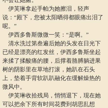
不会让她赌。
伊芙琳拿起手帕为她擦泪，轻声
说：“殿下，您被太阳晒得都眼痛出泪了
呢。”
伊西多鲁斯微微一笑：“是啊。”
清水洗过第叁遍后她的头发在日光下
已经是漂亮的红发丝，伊西多鲁斯坐起
来揉了揉酸痛的腰，后撑着胳膊躺进果
树的阴影里在草地打滚，她趴在石头
上，垫着手背软趴趴融化在缓解燥热的
微风中。
伊芙琳收拾残局，悄悄退下，现在她
可以把余下所有时间花费到胡思乱想