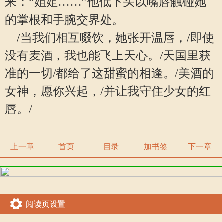
来：“姐姐……”他低下头以嘴唇触碰她
的掌根和手腕交界处。
/当我们相互啜饮，她张开温唇，/即使
没有麦酒，我也能飞上天心。/天国里获
准的一切/都给了这甜蜜的相逢。/美酒的
女神，愿你兴起，/并让我守住少女的红
唇。/
上一章
首页
目录
加书签
下一章
阅读页设置