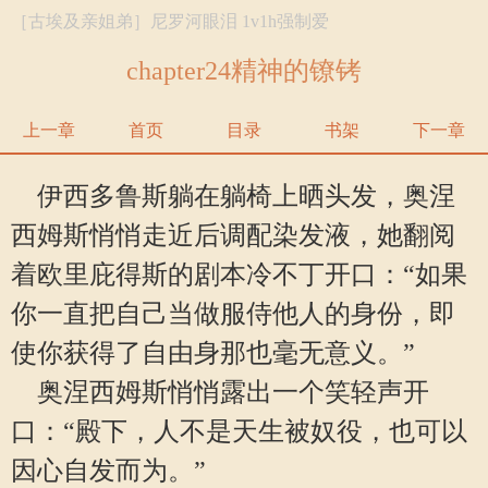
［古埃及亲姐弟］尼罗河眼泪 1v1h强制爱
chapter24精神的镣铐
上一章
首页
目录
书架
下一章
伊西多鲁斯躺在躺椅上晒头发，奥涅
西姆斯悄悄走近后调配染发液，她翻阅
着欧里庇得斯的剧本冷不丁开口：“如果
你一直把自己当做服侍他人的身份，即
使你获得了自由身那也毫无意义。”
奥涅西姆斯悄悄露出一个笑轻声开
口：“殿下，人不是天生被奴役，也可以
因心自发而为。”