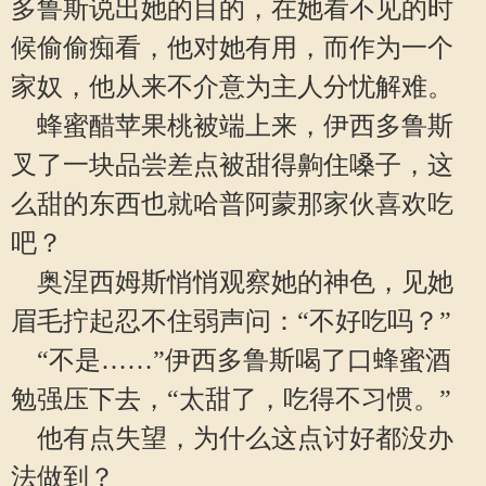
多鲁斯说出她的目的，在她看不见的时
候偷偷痴看，他对她有用，而作为一个
家奴，他从来不介意为主人分忧解难。
蜂蜜醋苹果桃被端上来，伊西多鲁斯
叉了一块品尝差点被甜得齁住嗓子，这
么甜的东西也就哈普阿蒙那家伙喜欢吃
吧？
奥涅西姆斯悄悄观察她的神色，见她
眉毛拧起忍不住弱声问：“不好吃吗？”
“不是……”伊西多鲁斯喝了口蜂蜜酒
勉强压下去，“太甜了，吃得不习惯。”
他有点失望，为什么这点讨好都没办
法做到？