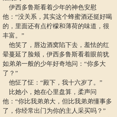
伊西多鲁斯看着少年的神色安慰
他：“没关系，其实这个蜂蜜酒还挺好喝
的，里面还有点柠檬和薄荷的味道，很
丰富。”
他笑了，唇边酒窝陷下去，羞怯的红
晕蔓延了脸颊，伊西多鲁斯看着眼前犹
如弟弟一般的少年好奇地问：“你多大
了？”
他怔了怔：“殿下，我十六岁了。”
比她小，她在心里盘算，柔声问
他：“你比我弟弟大，但比我弟弟懂事多
了，你经常出门为你的主人采买吗？”