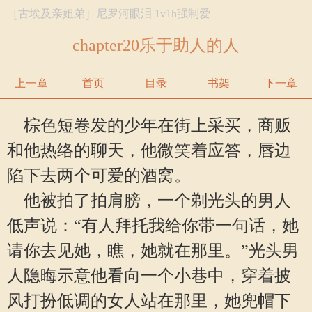
［古埃及亲姐弟］尼罗河眼泪 1v1h强制爱
chapter20乐于助人的人
上一章
首页
目录
书架
下一章
棕色短卷发的少年在街上采买，商贩
和他热络的聊天，他微笑着应答，唇边
陷下去两个可爱的酒窝。
他被拍了拍肩膀，一个剃光头的男人
低声说：“有人拜托我给你带一句话，她
请你去见她，瞧，她就在那里。”光头男
人隐晦示意他看向一个小巷中，穿着披
风打扮低调的女人站在那里，她兜帽下