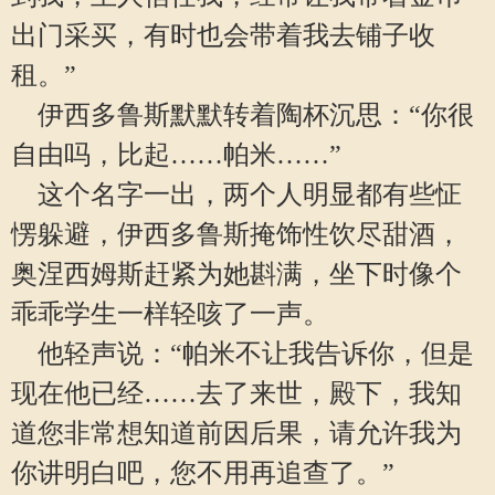
出门采买，有时也会带着我去铺子收
租。”
伊西多鲁斯默默转着陶杯沉思：“你很
自由吗，比起……帕米……”
这个名字一出，两个人明显都有些怔
愣躲避，伊西多鲁斯掩饰性饮尽甜酒，
奥涅西姆斯赶紧为她斟满，坐下时像个
乖乖学生一样轻咳了一声。
他轻声说：“帕米不让我告诉你，但是
现在他已经……去了来世，殿下，我知
道您非常想知道前因后果，请允许我为
你讲明白吧，您不用再追查了。”