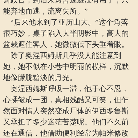
财政官，到后来短暂逃避没有用了，只
能弃地而逃，流离失所。”
“后来他来到了亚历山大。”这个角落
很巧妙，桌子陷入大半阴影中，高大的
盆栽遮住客人，她微微低下头垂着眼。
除了奥涅西姆斯几乎没人能注意到
她，她不似在小巷中明丽的模样，沉默
地像朦胧黯淡的月光。
奥涅西姆斯呼吸一滞，他于心不忍，
心揉皱成一团，真相残酷又可笑，但乍
然面对情人突然变成尸体的伊西多鲁斯
又承担了多少迷茫苦楚呢。他们不久前
还在通信，他借助便利经常为帕米修改