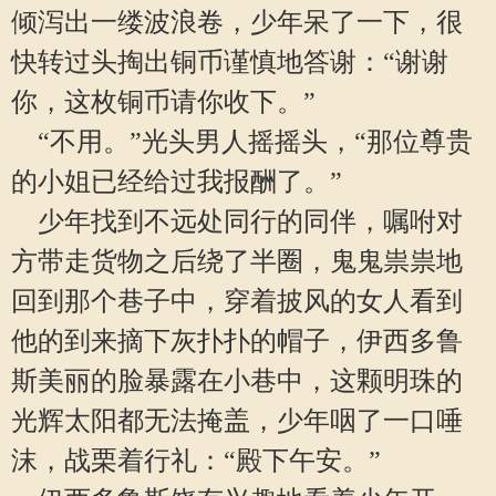
倾泻出一缕波浪卷，少年呆了一下，很
快转过头掏出铜币谨慎地答谢：“谢谢
你，这枚铜币请你收下。”
“不用。”光头男人摇摇头，“那位尊贵
的小姐已经给过我报酬了。”
少年找到不远处同行的同伴，嘱咐对
方带走货物之后绕了半圈，鬼鬼祟祟地
回到那个巷子中，穿着披风的女人看到
他的到来摘下灰扑扑的帽子，伊西多鲁
斯美丽的脸暴露在小巷中，这颗明珠的
光辉太阳都无法掩盖，少年咽了一口唾
沫，战栗着行礼：“殿下午安。”