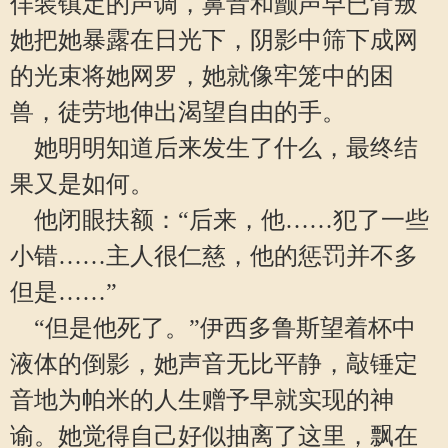
佯装镇定的声调，鼻音和颤声早已背叛
她把她暴露在日光下，阴影中筛下成网
的光束将她网罗，她就像牢笼中的困
兽，徒劳地伸出渴望自由的手。
她明明知道后来发生了什么，最终结
果又是如何。
他闭眼扶额：“后来，他……犯了一些
小错……主人很仁慈，他的惩罚并不多
但是……”
“但是他死了。”伊西多鲁斯望着杯中
液体的倒影，她声音无比平静，敲锤定
音地为帕米的人生赠予早就实现的神
谕。她觉得自己好似抽离了这里，飘在