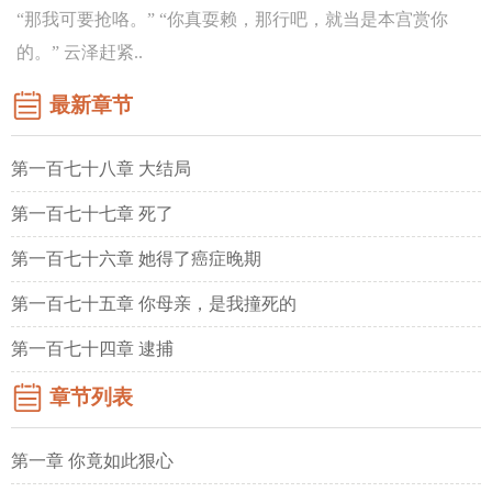
“那我可要抢咯。” “你真耍赖，那行吧，就当是本宫赏你
的。” 云泽赶紧..
最新章节
第一百七十八章 大结局
第一百七十七章 死了
第一百七十六章 她得了癌症晚期
第一百七十五章 你母亲，是我撞死的
第一百七十四章 逮捕
章节列表
第一章 你竟如此狠心