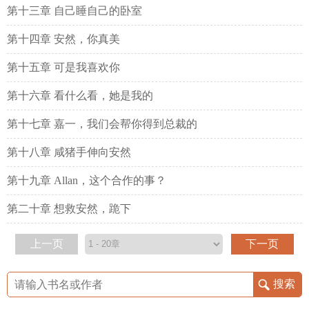
第十三章 自己睡自己的卧室
第十四章 安然，你真美
第十五章 可是我喜欢你
第十六章 看什么看，她是我的
第十七章 嘉一，我们会帮你得到总裁的
第十八章 咸猪手伸向安然
第十九章 Allan，这个合作的事？
第二十章 想救安然，跪下
上一页
下一页