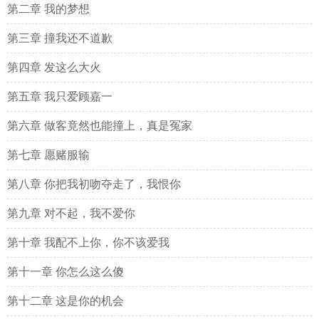
第二章 我的梦想
第三章 撞我还不道歉
第四章 发这么大火
第五章 我只爱顾嘉一
第六章 做客竟然也能撞上，真是冤家
第七章 愿赌服输
第八章 你把我初吻夺走了，我恨你
第九章 对不起，我不爱你
第十章 我配不上你，你不该爱我
第十一章 你怎么这么傻
第十二章 这是你的机会