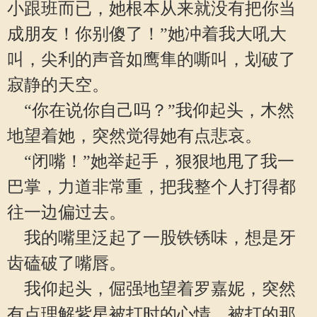
小跟班而已，她根本从来就没有把你当
成朋友！你别傻了！”她冲着我大吼大
叫，尖利的声音如鹰隼的嘶叫，划破了
寂静的天空。
“你在说你自己吗？”我仰起头，木然
地望着她，突然觉得她有点悲哀。
“闭嘴！”她举起手，狠狠地甩了我一
巴掌，力道非常重，把我整个人打得都
往一边偏过去。
我的嘴里泛起了一股铁锈味，想是牙
齿磕破了嘴唇。
我仰起头，倔强地望着罗嘉妮，突然
有点理解紫星被打时的心情。被打的那