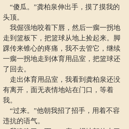
“傻瓜。”龚柏泉伸出手，摸了摸我的
头顶。
我倔强地咬着下唇，然后一瘸一拐地
走到篮板下，把篮球从地上捡起来。脚
踝传来锥心的疼痛，我不去管它，继续
一瘸一拐地走到体育用品室，把篮球还
了回去。
走出体育用品室，我看到龚柏泉还没
有离开，面无表情地站在门口，等着
我。
“过来。”他朝我招了招手，用着不容
违抗的语气。