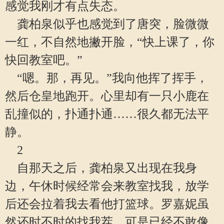
感觉我刚才有点失态。
龚柏泉似乎也感觉到了唐突，脸微微
一红，不自然地撇开脸，“快上课了，你
快回教室吧。”
“嗯。那，再见。”我向他挥了挥手，
然后仓皇地跑开。心里却有一只小鹿在
乱撞似的，扑通扑通……很久都无法平
静。
2
自那天之后，龚柏泉又出现在我身
边，午休时候经常会来教室找我，放学
后还会拉着我去看他打篮球。罗嘉妮虽
然还时不时的找我茬，可是已经不敢像