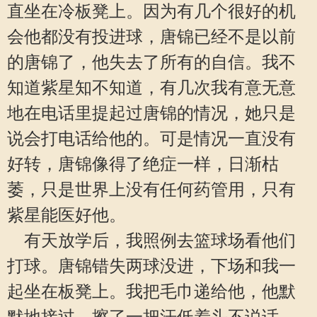
直坐在冷板凳上。因为有几个很好的机
会他都没有投进球，唐锦已经不是以前
的唐锦了，他失去了所有的自信。我不
知道紫星知不知道，有几次我有意无意
地在电话里提起过唐锦的情况，她只是
说会打电话给他的。可是情况一直没有
好转，唐锦像得了绝症一样，日渐枯
萎，只是世界上没有任何药管用，只有
紫星能医好他。
有天放学后，我照例去篮球场看他们
打球。唐锦错失两球没进，下场和我一
起坐在板凳上。我把毛巾递给他，他默