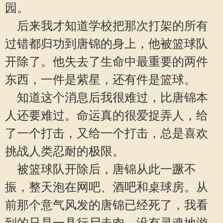
园。
后来我才知道学校把那次打架的所有
过错都归功到唐锦的身上，他被篮球队
开除了。他失去了生命中最重要的两件
东西，一件是紫星，还有件是篮球。
知道这个消息后我很难过，比唐锦本
人还要难过。命运真的很爱捉弄人，给
了一个打击，又给一个打击，总是喜欢
挑战人类忍耐的极限。
被篮球队开除后，唐锦从此一蹶不
振，整天泡在网吧、酒吧和桌球房。从
前那个意气风发的唐锦已经死了，我看