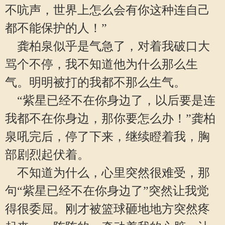
不吭声，世界上怎么会有你这种连自己
都不能保护的人！”
龚柏泉似乎是气急了，对着我破口大
骂个不停，我不知道他为什么那么生
气。明明被打的我都不那么生气。
“紫星已经不在你身边了，以后要是连
我都不在你身边，那你要怎么办！”龚柏
泉吼完后，停了下来，继续瞪着我，胸
部剧烈起伏着。
不知道为什么，心里突然很难受，那
句“紫星已经不在你身边了”突然让我觉
得很委屈。刚才被篮球砸地地方突然疼