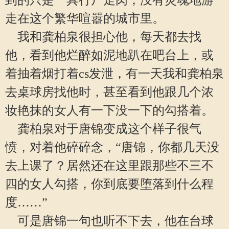
到的只是一具行尸走肉，没有灵魂地游
走在这个繁华喧嚣的城市里。
我和龚柏泉很担心他，每天都去找
他，看到他烂醉如泥地趴在吧台上，或
着抽着烟打着cs发泄，有一天我和龚柏泉
去桌球房找他时，甚至看到他跟几个浓
妆艳抹的女人有一下没一下的勾搭着。
龚柏泉对于唐锦变成这个样子很气
愤，对着他碎碎念，“唐锦，你都几天没
去上课了？居然还在这里跟那些不三不
四的女人勾搭，你到底要堕落到什么程
度……”
可是唐锦一句也听不下去，他在台球