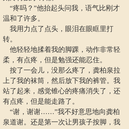
“疼吗？”他抬起头问我，语气比刚才
温和了许多。
我用力点了点头，眼泪在眼眶里打
转。
他轻轻地揉着我的脚踝，动作非常轻
柔，有点疼，但是勉强还能忍住。
按了一会儿，没那么疼了，龚柏泉拉
上了我的袜筒，然后放下我的裤管。我
站了起来，感觉锥心的疼痛消失了，还
有点疼，但是能走路了。
“谢，谢谢……”我不好意思地向龚柏
泉道谢。还是第一次让男孩子按脚，我