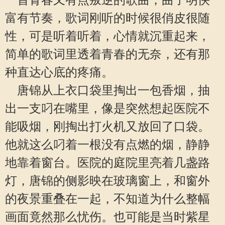
一首青春又有点叛逆的歌曲，曲子明快
富有节奏，歌词刚听的时候很俏皮很随
性，可是听着听着，心情就沉重起来，
简单的歌词里透着青春的无奈，还有那
种直达心底的疼痛。
唐锦从上衣口袋里掏出一包香烟，抽
出一支叼在嘴里，像是突然想起医院不
能吸烟，刚掏出打火机又放回了口袋。
他就这么叼着一根没有点燃的烟，静静
地靠着窗台。医院的庭院里亮着几盏路
灯，唐锦的侧影映在玻璃窗上，和窗外
的夜景重叠在一起，不知道为什么整幅
画面竟然那么忧伤。也可能是当时紫星