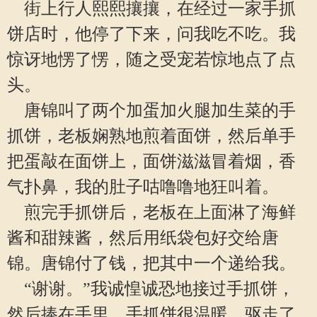
街上行人熙熙攘攘，在经过一家手抓
饼店时，他停了下来，问我吃不吃。我
惊讶地愣了愣，随之受宠若惊地点了点
头。
唐锦叫了两个加蛋加火腿加生菜的手
抓饼，老板娴熟地煎着面饼，然后单手
把蛋敲在面饼上，面饼滋滋冒着烟，香
气扑鼻，我的肚子咕噜噜地狂叫着。
煎完手抓饼后，老板在上面淋了海鲜
酱和甜辣酱，然后用纸袋包好交给唐
锦。唐锦付了钱，把其中一个递给我。
“谢谢。”我诚惶诚恐地接过手抓饼，
然后捧在手里。手抓饼很温暖，驱走了