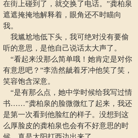
在街上碰到了，就交换了电话。”龚柏泉
遮遮掩掩地解释着，眼角还不时瞄向
我。
我尴尬地低下头，我可绝对没有要偷
听的意思，是他自己说话太大声了。
“看起来没那么简单哦！她肯定是对你
有意思吧？”李浩然龇着牙冲他笑了笑，
笑容饱含深意。
“是有那么点，她中学时候给我写过情
书……”龚柏泉的脸微微红了起来，我还
是第一次看到他脸红的样子。没想到这
么厚脸皮的龚柏泉也会有不好意思的时
候，真是太阳打西边出来了。