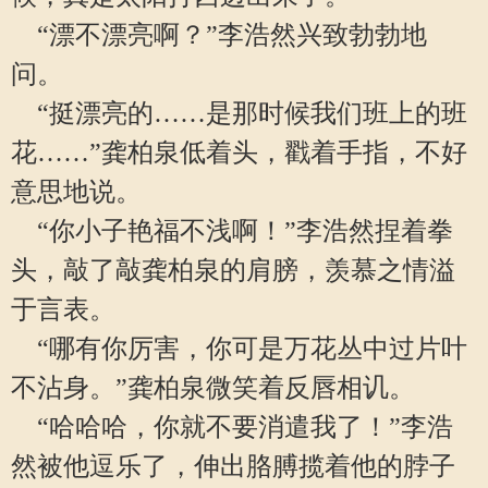
“漂不漂亮啊？”李浩然兴致勃勃地
问。
“挺漂亮的……是那时候我们班上的班
花……”龚柏泉低着头，戳着手指，不好
意思地说。
“你小子艳福不浅啊！”李浩然捏着拳
头，敲了敲龚柏泉的肩膀，羡慕之情溢
于言表。
“哪有你厉害，你可是万花丛中过片叶
不沾身。”龚柏泉微笑着反唇相讥。
“哈哈哈，你就不要消遣我了！”李浩
然被他逗乐了，伸出胳膊揽着他的脖子