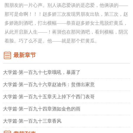
围朋友的一片心声。别人谈恋爱谈的是恋爱，他俩谈的——
那可是命啊！！！赵多娇三次发现男朋友出轨，第三次，赵
多娇跑到酒吧，打出横幅——恭喜赵多娇女士甩脱烂黄瓜，
从此开启新人生——！蒋洄也在那间酒吧，看到横幅，阴沉
着脸。巧了么不是。他——就是那个烂黄瓜。
最新章节
大学篇·第一百九十七章哦吼，暴露了
大学篇·第一百九十六章赵迪伟：贫僧出家意
大学篇·第一百九十五章天上掉下个西门表哥
大学篇·第一百九十四章酒如金色的雨
大学篇·第一百九十三章香风