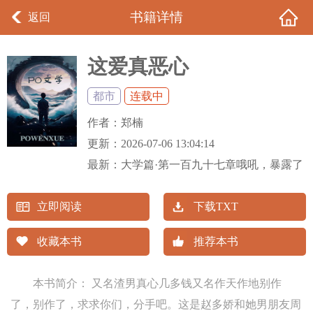
书籍详情
返回
这爱真恶心
都市
连载中
作者：
郑楠
更新：
2026-07-06 13:04:14
最新：
大学篇·第一百九十七章哦吼，暴露了
立即阅读
下载TXT
收藏本书
推荐本书
本书简介： 又名渣男真心几多钱又名作天作地别作
了，别作了，求求你们，分手吧。这是赵多娇和她男朋友周