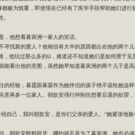
择都极为慎重，即使现在已经有了医学手段帮助她们进行
性。
是，他想看暮寅洲一家人的笑话。
寻找新的爱人？他相信有大半的原因都出在他的两个儿
难，他玩过那么多的Ω，难道还不知道她们是如何擅于见
能看出他的意图，虽然她早知道暮寅洲的两个儿子是高
往的经验，暮霆跟暮霖作为她伴侣的孩子绝不该给她这样
意再多一位家人。朝歆安强行抑制住想要后退的欲望，
绍自己，我叫朝歆安，是你们父亲的爱人。”她紧张地脸
。
，朝歆安默默咬牙，哪怕就不是为了暮寅洲，她也必须