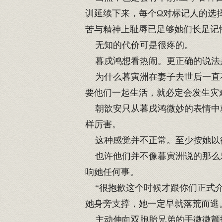
训延续下来，每个Ω对标记人的选
苦与精神上耻辱已足够她们长足记
无知的代价可是很疼的。
暮戌鸿想看热闹。更正确的说法
为什么暮寅洲在妻子去世后一直不
要他们一起生活，就必定会发生灾
朝歆安只从暮戌鸿微妙的表情中就
样厉害。
这种感觉并不正常。至少按她以
也许他们并不像暮寅洲说的那么乐
响她任何事。
“很抱歉这个时候才跟你们正式介
她身旁支撑，她一定早就落荒而逃
主动伸向双胞胎兄弟的手微微颤抖