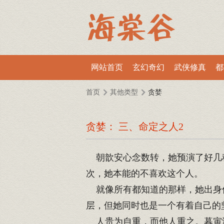
网站首页
玄幻奇幻
武侠修真
都
首页
其他类型
贪婪
贪婪： 三、命定之人2
朝歆安心念数转，她预演了好几种
次，她本能的不喜欢这个人。
就像所有都知道的那样，她出身低
层，但她同时也是一个有着自己的
人贵为自重，而他人重之。暮寅