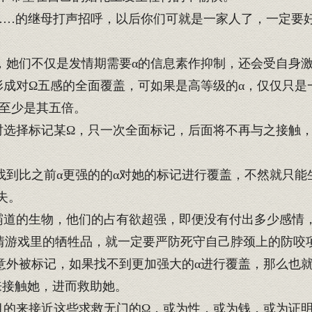
…的继母打声招呼，以后你们可就是一家人了，一定要好
她们不仅是发情期需要α的信息素作抑制，还会受自身激
成对Ω五感的全面覆盖，可如果是高等级的α，仅仅只是
α至少是其五倍。
选择标记某Ω，只一次全面标记，后面将不再与之接触
到比之前α更强的的α对她的标记进行覆盖，不然就只能
失。
道的生物，他们的占有欲超强，即便没有付出多少感情
情游戏里的牺牲品，就一定要严防死守自己脖颈上的防咬
外被标记，如果找不到更加强大的α进行覆盖，那么也就
来接触她，进而救助她。
的来接近这些求救无门的Ω，或为性，或为钱，或为证