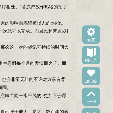
好相处。”暮戌鸿故作热络的拍了
素的影响而渴望被强大的α标记。
一次就可以完成。而且比起普通α对
设置
，那么这一次的标记可持续的时间大
回目录
生生忍耐每个月的发情期之苦。而
，也会非常无耻的不许对方享有背
加书签
项圈。
意味着同一水平线的α更加不会愿
上一章
明自己强于他人，总之，数百年的教