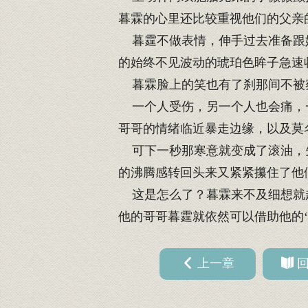
暮霖的心里还比较重视他们的父亲
暮霆不做表情，伸手过去准备跟她
的始终不见波动的琥珀色眸子急速
暮霖脸上的笑也有了刹那间不被
一个人受伤，另一个人也会痛，一
哥哥的情绪临近暴走边缘，以及莫
可下一秒那寒意就变成了滚油，先
的沸腾感转回头来又紧紧攥住了他
这是怎么了？暮霖来不及细想就赶
他的哥哥暮霆就依然可以借助他的
上一章