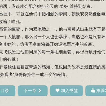
的话，应该就会配合她把今天的‘美好’维持到结束。
握手，可就在他们手指相触的瞬间，朝歆安突然像触电
收缩了瞳孔。
察觉的僵硬，作为双胞胎之一，他与哥哥从出生就有了超
个人愤怒，那么另一个人也会暴躁，当然也不是只有坏
名其妙的，仿佛周身血液都开始逆流而产生的冷寒。
飞快烫过他们周身的每一条毛细血管，再强行顶开他们
们的心跳！
紧稳住被暮霆牵连的感知，但也因为他不是最直接的感
‘旁观者’身份保持住一成不变的表情。
回目录
下一章
加入书签
推荐