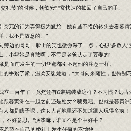
交礼节’的时候，朝歆安非常快速的抽回了自己的手。
刚突兀的行为弄得极为尴尬，她有些不措的转头去看暮寅
样，我不是故意的。”
旁边的哥哥，脸上的笑也微微深了一点，心想‘多数人
上，小妈她是真敢啊，不亏是老爸认定了要娶的’。
像是面前发生的一切丝毫都引不起他的注意一样。
上的手紧了紧，温柔安慰她道，“大哥向来随性，也特别
立三百年了，竟然还有Ω装纯装成这样？不习惯？远古
她跟暮寅洲在一起之前还是处女？骗鬼吧。也就是暮寅洲
有人都是瞎子呢，这女人背地里还不知道跟人玩得多疯！
，不好意思。”演戏嘛，谁又不是个中好手？
不希望在自己的婚礼上发生任何的不愉快。