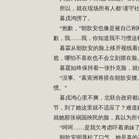
所以，就在现场所有人都‘谨守社
暮戌鸿愣了。
“抱歉，”朝歆安也像是被自己刚
歉，我……我，你知道我不习惯这
暮霖从朝歆安的脸上移开视线看向
尬，哪怕不喜欢也不会立刻摆在脸
暮霆始终保持着一张扑克脸，就
“没事。”暮寅洲将搭在朝歆安腰
惯。”
暮戌鸿心里不爽，北联合政府都成
节，到了她这里就不适应了？难道
就她那张祸国殃民的脸，真以为所
“呵呵……是我欠考虑吓着弟妹了
朝歆安明显松了口气，她是真的