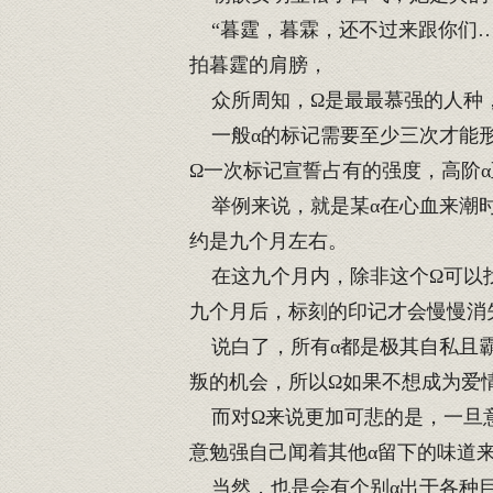
“暮霆，暮霖，还不过来跟你们…
拍暮霆的肩膀，
众所周知，Ω是最最慕强的人种，
一般α的标记需要至少三次才能形
Ω一次标记宣誓占有的强度，高阶
举例来说，就是某α在心血来潮时
约是九个月左右。
在这九个月内，除非这个Ω可以找
九个月后，标刻的印记才会慢慢消
说白了，所有α都是极其自私且霸
叛的机会，所以Ω如果不想成为爱
而对Ω来说更加可悲的是，一旦意
意勉强自己闻着其他α留下的味道
当然，也是会有个别α出于各种目