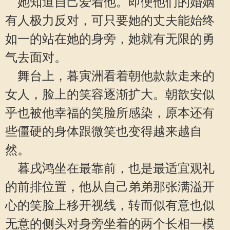
她知道自己爱着他。即便他们的婚姻
有人极力反对，可只要她的丈夫能始终
如一的站在她的身旁，她就有无限的勇
气去面对。
舞台上，暮寅洲看着朝他款款走来的
女人，脸上的笑容逐渐扩大。朝歆安似
乎也被他幸福的笑脸所感染，原本还有
些僵硬的身体跟微笑也变得越来越自
然。
暮戌鸿坐在最靠前，也是最适宜观礼
的前排位置，他从自己弟弟那张满溢开
心的笑脸上移开视线，转而似有意也似
无意的侧头对身旁坐着的两个长相一模