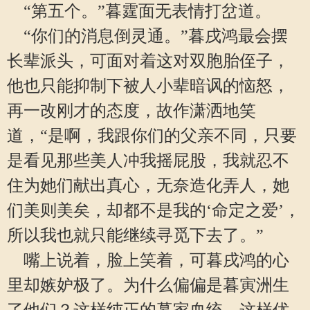
“第五个。”暮霆面无表情打岔道。
“你们的消息倒灵通。”暮戌鸿最会摆
长辈派头，可面对着这对双胞胎侄子，
他也只能抑制下被人小辈暗讽的恼怒，
再一改刚才的态度，故作潇洒地笑
道，“是啊，我跟你们的父亲不同，只要
是看见那些美人冲我摇屁股，我就忍不
住为她们献出真心，无奈造化弄人，她
们美则美矣，却都不是我的‘命定之爱’，
所以我也就只能继续寻觅下去了。”
嘴上说着，脸上笑着，可暮戌鸿的心
里却嫉妒极了。为什么偏偏是暮寅洲生