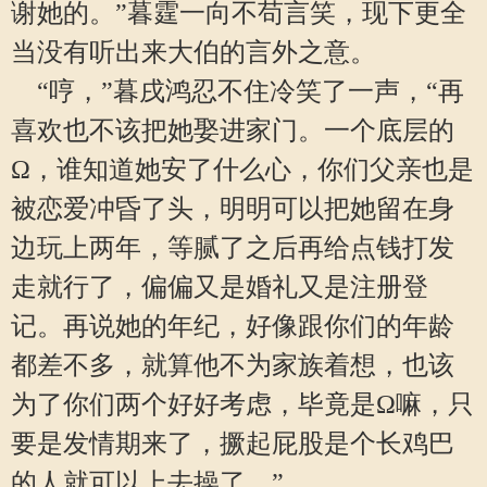
谢她的。”暮霆一向不苟言笑，现下更全
当没有听出来大伯的言外之意。
“哼，”暮戌鸿忍不住冷笑了一声，“再
喜欢也不该把她娶进家门。一个底层的
Ω，谁知道她安了什么心，你们父亲也是
被恋爱冲昏了头，明明可以把她留在身
边玩上两年，等腻了之后再给点钱打发
走就行了，偏偏又是婚礼又是注册登
记。再说她的年纪，好像跟你们的年龄
都差不多，就算他不为家族着想，也该
为了你们两个好好考虑，毕竟是Ω嘛，只
要是发情期来了，撅起屁股是个长鸡巴
的人就可以上去操了。”