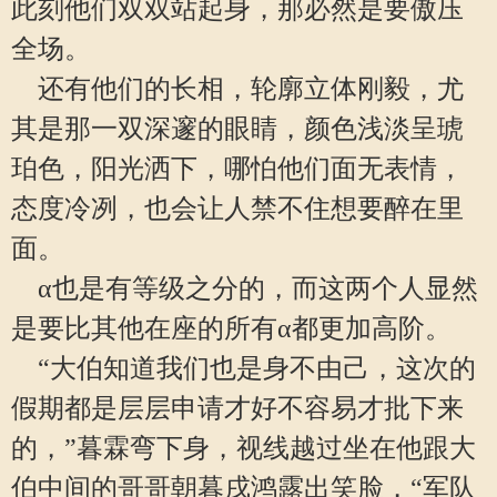
此刻他们双双站起身，那必然是要傲压
全场。
还有他们的长相，轮廓立体刚毅，尤
其是那一双深邃的眼睛，颜色浅淡呈琥
珀色，阳光洒下，哪怕他们面无表情，
态度冷冽，也会让人禁不住想要醉在里
面。
α也是有等级之分的，而这两个人显然
是要比其他在座的所有α都更加高阶。
“大伯知道我们也是身不由己，这次的
假期都是层层申请才好不容易才批下来
的，”暮霖弯下身，视线越过坐在他跟大
伯中间的哥哥朝暮戌鸿露出笑脸，“军队