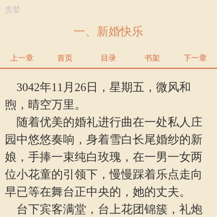
贪婪
一、新婚快乐
上一章
首页
目录
书架
下一章
3042年11月26日，星期五，微风和
煦，晴空万里。
随着优美的婚礼进行曲在一处私人庄
园中悠悠奏响，身着雪白长尾婚纱的新
娘，手捧一束纯白玫瑰，在一男一女两
位小花童的引领下，慢慢踩着乐点走向
早已等在舞台正中央的，她的丈夫。
台下宾客满堂，台上花团锦簇，礼炮