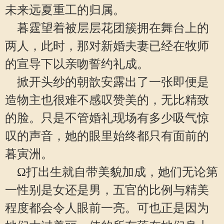
未来远夏重工的归属。
暮霆望着被层层花团簇拥在舞台上的
两人，此时，那对新婚夫妻已经在牧师
的宣导下以亲吻誓约礼成。
掀开头纱的朝歆安露出了一张即便是
造物主也很难不感叹赞美的，无比精致
的脸。只是不管婚礼现场有多少吸气惊
叹的声音，她的眼里始终都只有面前的
暮寅洲。
Ω打出生就自带美貌加成，她们无论第
一性别是女还是男，五官的比例与精美
程度都会令人眼前一亮。可也正是因为