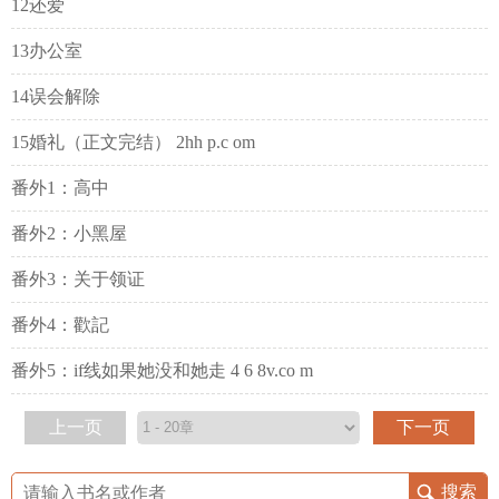
12还爱
13办公室
14误会解除
15婚礼（正文完结） 2hh p.c om
番外1：高中
番外2：小黑屋
番外3：关于领证
番外4：歡記
番外5：if线如果她没和她走 4 6 8v.co m
上一页
下一页