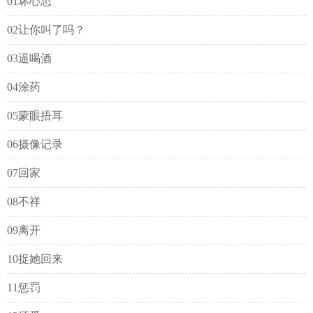
01坏心思
02让你叫了吗？
03逼喝酒
04涂药
05蒙眼捂耳
06摄像记录
07回家
08不祥
09离开
10捉她回来
11惩罚