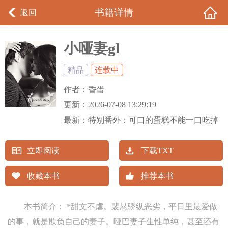
书籍详情
返回
小哑妻gl
精品
连载中
作者：
昏蛋
更新：
2026-07-08 13:29:19
最新：
特别番外：可口的蛋糕不能一口吃掉
立即阅读
下载TXT
收藏本书
推荐本书
本书简介： *甜文不虐。裴悬骄纵恶劣，平日里最爱做
的事，就是欺负自己的妻子。哑巴妻子生性单纯，甚至还有