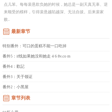
点儿笨。每每裴悬欺负她的时候，她总是一副天真无辜、逆
来顺受的模样，引得裴悬越陷越深、无法自拔。后来裴家
败..
最新章节
特别番外：可口的蛋糕不能一口吃掉
番外5：if线如果她没和她走 4 6 8v.co m
番外4：歡記
番外3：关于领证
番外2：小黑屋
章节列表