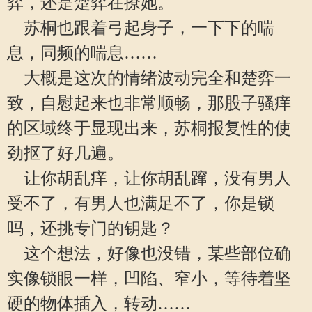
弈，还是楚弈在撩她。
苏桐也跟着弓起身子，一下下的喘
息，同频的喘息……
大概是这次的情绪波动完全和楚弈一
致，自慰起来也非常顺畅，那股子骚痒
的区域终于显现出来，苏桐报复性的使
劲抠了好几遍。
让你胡乱痒，让你胡乱蹿，没有男人
受不了，有男人也满足不了，你是锁
吗，还挑专门的钥匙？
这个想法，好像也没错，某些部位确
实像锁眼一样，凹陷、窄小，等待着坚
硬的物体插入，转动……