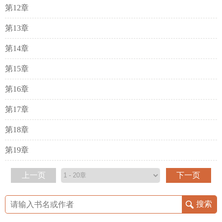
第12章
第13章
第14章
第15章
第16章
第17章
第18章
第19章
上一页
下一页