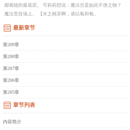
鄙视链的最底层。 可莉莉想说：魔法岂是如此不便之物？
魔法竞技场上。 【水之精灵啊，请以氢和氧..
最新章节
第209章
第208章
第207章
第206章
第205章
章节列表
内容简介