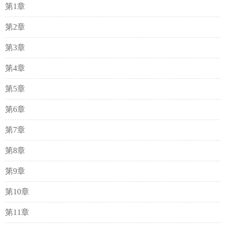
第1章
第2章
第3章
第4章
第5章
第6章
第7章
第8章
第9章
第10章
第11章