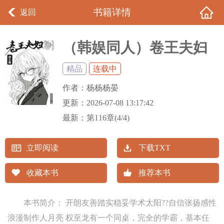
书籍详情
返回
（韩娱同人）卷王夫妇
驾到[娱乐圈]
精品
连载中
作者：
杨杨杨晏
更新：
2026-07-08 13:17:42
最新：
第116章(4/4)
立即阅读
下载TXT
收藏本书
推荐本书
本书简介： 开朗友善踏实稳妥学术太阳??自信张扬感性
浪漫制作人月亮 权至龙有一个同桌，完全的学霸，基本任