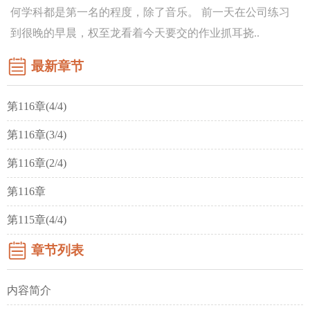
何学科都是第一名的程度，除了音乐。 前一天在公司练习
到很晚的早晨，权至龙看着今天要交的作业抓耳挠..
最新章节
第116章(4/4)
第116章(3/4)
第116章(2/4)
第116章
第115章(4/4)
章节列表
内容简介