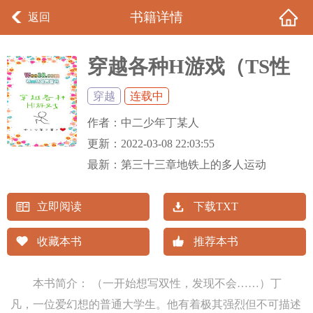
书籍详情
返回
穿越各种H游戏（TS性
转）
穿越
连载中
作者：
中二少年丁某人
更新：
2022-03-08 22:03:55
最新：
第三十三章地铁上的多人运动
立即阅读
下载TXT
收藏本书
推荐本书
本书简介： （一开始想写双性，发现不会……）丁
凡，一位爱幻想的普通大学生。他有着极其强烈但不可描述