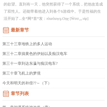
的欲望。直到有一天，他突然获得了一个系统，把他改造成
了双性人。还能带着他进入到各个h游戏中。于是性福的生
活开始了...全*网*首*发：ròuròuẉṵ.Oṇḛ [Ẅσσ₁₈.νɨρ]
最新章节
第三十三章地铁上的多人运动
第三十二章搞黄色的伊始以及痴汉电车
第三十一章到达东瀛与痴汉电车?
第三十章飞机上的梦境
今天和明天的补偿??～（下）
章节列表