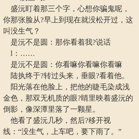
盛沅盯着那三个字，心想你骗鬼呢，
你那张脸从?早上到现在就没松开过，这
叫没生气？
是沅不是圆：那你看着我?说话
l：……
是沅不是圆：你看嘛你看嘛你看嘛
陆执终于?转过头来，垂眼?看着他。
阳光落在他脸上，把他的睫毛染成浅
金色，那双无机质的眼?睛里映着盛沅的
倒影，像深潭里落了一颗星。
他看了盛沅几秒，然后?移开视
线：“没生气，上车吧，要下雨了。”