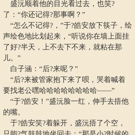
盛沅顺着他的目光看过去，也笑?
了：“你还记得?那事啊？”
“怎么不记得?，”于?皓安放下筷子，绘
声绘色地比划起来，“听说你在墙上面挂
了好?半天，上不去下不来，就粘在那
儿。”
白子涵：“后?来呢？”
“后?来被管家抱下来了呗，哭着喊着
要找老公嘿哈哈哈哈哈哈哈哈——”
“于?皓安！”盛沅脸一红，伸手去捂他
的嘴。
于?皓安笑?着躲开，盛沅捂了个空，
只能?气鼓鼓地坐回去：“那是小?时候的