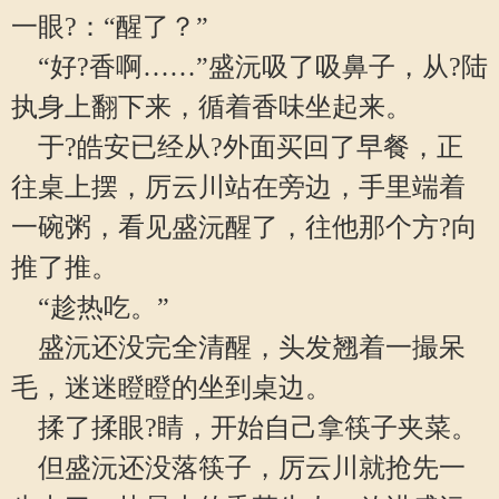
一眼?：“醒了？”
“好?香啊……”盛沅吸了吸鼻子，从?陆
执身上翻下来，循着香味坐起来。
于?皓安已经从?外面买回了早餐，正
往桌上摆，厉云川站在旁边，手里端着
一碗粥，看见盛沅醒了，往他那个方?向
推了推。
“趁热吃。”
盛沅还没完全清醒，头发翘着一撮呆
毛，迷迷瞪瞪的坐到桌边。
揉了揉眼?睛，开始自己拿筷子夹菜。
但盛沅还没落筷子，厉云川就抢先一