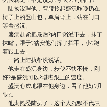
么快就走？不是说好?今天去划船吗？”
陆执没理他，弯腰拎起盛沅昨晚扔在
椅子上的登山包，单肩背上，站在门口
等着盛沅。
盛沅赶紧把最后?两口粥灌下去，抹了
抹嘴，跟于?皓安他们挥了挥手，小?跑
着跟上去。
一路上陆执都没说话。
他走在盛沅身边，步伐不快不慢，刚
好?是盛沅可以?堪堪跟上的速度。
盛沅心虚地跟在他身边，看了他好?几
眼?。
他太熟悉陆执了，这个人沉默不代表