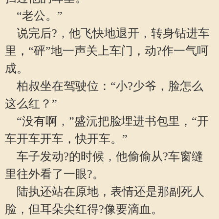
“老公。”
说完后?，他飞快地退开，转身钻进车
里，“砰”地一声关上车门，动?作一气呵
成。
柏叔坐在驾驶位：“小?少爷，脸怎么
这么红？”
“没有啊，”盛沅把脸埋进书包里，“开
车开车开车，快开车。”
车子发动?的时候，他偷偷从?车窗缝
里往外看了一眼?。
陆执还站在原地，表情还是那副死人
脸，但耳朵尖红得?像要滴血。