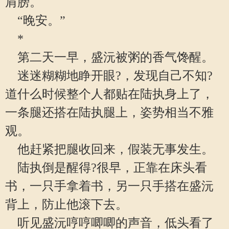
肩膀。
“晚安。”
*
第二天一早，盛沅被粥的香气馋醒。
迷迷糊糊地睁开眼?，发现自己不知?
道什么时候整个人都贴在陆执身上了，
一条腿还搭在陆执腿上，姿势相当不雅
观。
他赶紧把腿收回来，假装无事发生。
陆执倒是醒得?很早，正靠在床头看
书，一只手拿着书，另一只手搭在盛沅
背上，防止他滚下去。
听见盛沅哼哼唧唧的声音，低头看了