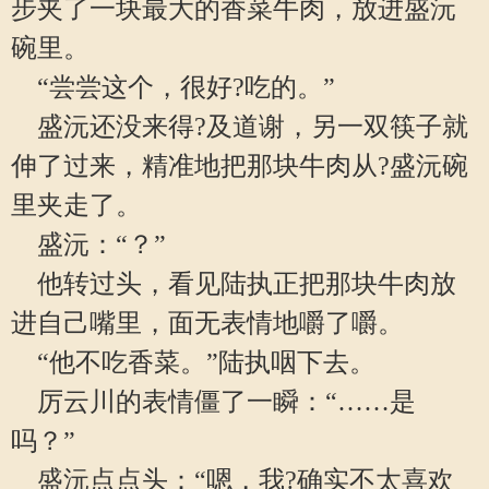
步夹了一块最大的香菜牛肉，放进盛沅
碗里。
“尝尝这个，很好?吃的。”
盛沅还没来得?及道谢，另一双筷子就
伸了过来，精准地把那块牛肉从?盛沅碗
里夹走了。
盛沅：“？”
他转过头，看见陆执正把那块牛肉放
进自己嘴里，面无表情地嚼了嚼。
“他不吃香菜。”陆执咽下去。
厉云川的表情僵了一瞬：“……是
吗？”
盛沅点点头：“嗯，我?确实不太喜欢