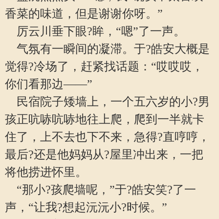
香菜的味道，但是谢谢你呀。”
厉云川垂下眼?眸，“嗯”了一声。
气氛有一瞬间的凝滞。于?皓安大概是
觉得?冷场了，赶紧找话题：“哎哎哎，
你们看那边——”
民宿院子矮墙上，一个五六岁的小?男
孩正吭哧吭哧地往上爬，爬到一半就卡
住了，上不去也下不来，急得?直哼哼，
最后?还是他妈妈从?屋里冲出来，一把
将他捞进怀里。
“那小?孩爬墙呢，”于?皓安笑?了一
声，“让我?想起沅沅小?时候。”