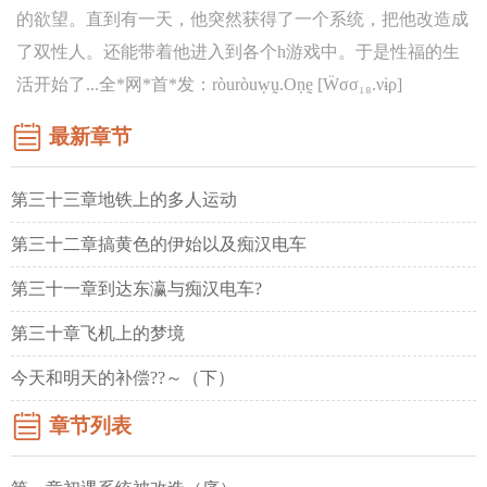
的欲望。直到有一天，他突然获得了一个系统，把他改造成
了双性人。还能带着他进入到各个h游戏中。于是性福的生
活开始了...全*网*首*发：ròuròuẉṵ.Oṇḛ [Ẅσσ₁₈.νɨρ]
最新章节
第三十三章地铁上的多人运动
第三十二章搞黄色的伊始以及痴汉电车
第三十一章到达东瀛与痴汉电车?
第三十章飞机上的梦境
今天和明天的补偿??～（下）
章节列表