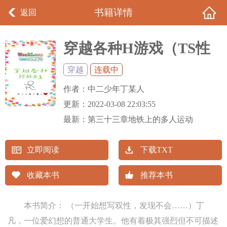
书籍详情
返回
穿越各种H游戏（TS性
转）
穿越
连载中
作者：
中二少年丁某人
更新：
2022-03-08 22:03:55
最新：
第三十三章地铁上的多人运动
立即阅读
下载TXT
收藏本书
推荐本书
本书简介： （一开始想写双性，发现不会……）丁
凡，一位爱幻想的普通大学生。他有着极其强烈但不可描述