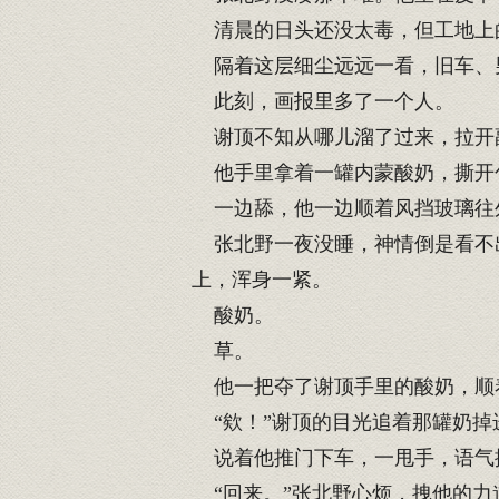
清晨的日头还没太毒，但工地上
隔着这层细尘远远一看，旧车、
此刻，画报里多了一个人。
谢顶不知从哪儿溜了过来，拉开
他手里拿着一罐内蒙酸奶，撕开
一边舔，他一边顺着风挡玻璃往外
张北野一夜没睡，神情倒是看不出
上，浑身一紧。
酸奶。
草。
他一把夺了谢顶手里的酸奶，顺
“欸！”谢顶的目光追着那罐奶掉
说着他推门下车，一甩手，语气挺
“回来。”张北野心烦，拽他的力