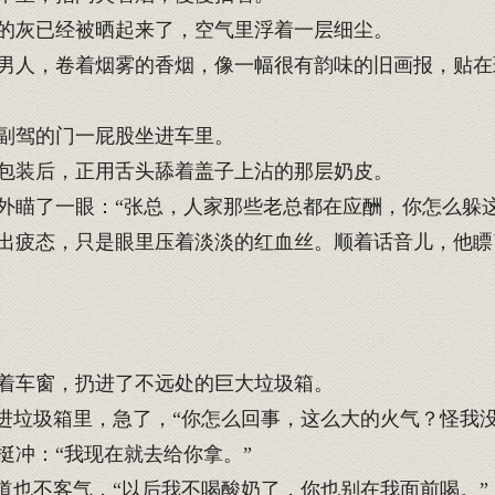
的灰已经被晒起来了，空气里浮着一层细尘。
男人，卷着烟雾的香烟，像一幅很有韵味的旧画报，贴在
副驾的门一屁股坐进车里。
包装后，正用舌头舔着盖子上沾的那层奶皮。
瞄了一眼：“张总，人家那些老总都在应酬，你怎么躲这
疲态，只是眼里压着淡淡的红血丝。顺着话音儿，他瞟
着车窗，扔进了不远处的巨大垃圾箱。
进垃圾箱里，急了，“你怎么回事，这么大的火气？怪我没
冲：“我现在就去给你拿。”
道也不客气，“以后我不喝酸奶了，你也别在我面前喝。”