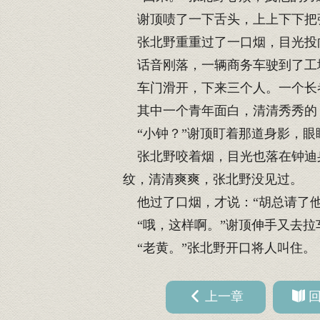
谢顶啧了一下舌头，上上下下把张
张北野重重过了一口烟，目光投向
话音刚落，一辆商务车驶到了工
车门滑开，下来三个人。一个长
其中一个青年面白，清清秀秀的
“小钟？”谢顶盯着那道身影，眼
张北野咬着烟，目光也落在钟迪身
纹，清清爽爽，张北野没见过。
他过了口烟，才说：“胡总请了他
“哦，这样啊。”谢顶伸手又去拉
“老黄。”张北野开口将人叫住。
上一章