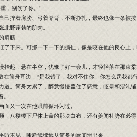
重，别伤了你。”
己拧着肩膀、弓着脊背，不断挣扎，最终也像一条被按
张北野蓬勃的肌肉。
的肩膀。
了下来。可那一下一下的撕扯，像是咬在他的良心上，
慢抬起，悬在半空，犹豫了好一会儿，才轻轻落在那束柔
散在简舟耳边，“是我错了，我对不住你。你怎么罚我都行
道。简舟太累了，醉意慢慢盖住了怒意，眩晕和混沌铺
着。
画面又一次在他眼前循环闪过。
频，八楼楼下尸体上盖的那块白布，还有姜闻礼势在必得
”
乎听不见，断断续续地从简舟的唇间滑出来。