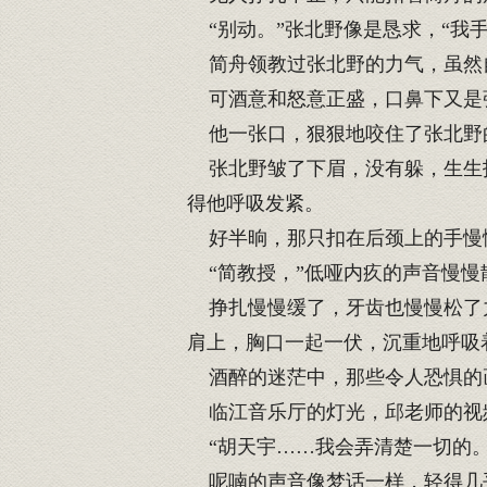
“别动。”张北野像是恳求，“我手
简舟领教过张北野的力气，虽然自
可酒意和怒意正盛，口鼻下又是
他一张口，狠狠地咬住了张北野
张北野皱了下眉，没有躲，生生扛
得他呼吸发紧。
好半晌，那只扣在后颈上的手慢
“简教授，”低哑内疚的声音慢慢
挣扎慢慢缓了，牙齿也慢慢松了力
肩上，胸口一起一伏，沉重地呼吸
酒醉的迷茫中，那些令人恐惧的
临江音乐厅的灯光，邱老师的视
“胡天宇……我会弄清楚一切的。
呢喃的声音像梦话一样，轻得几