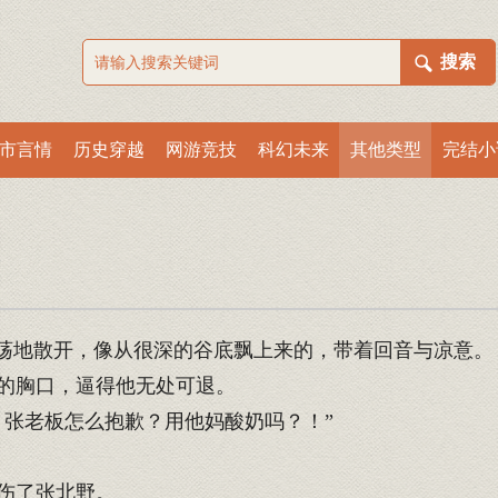
市言情
历史穿越
网游竞技
科幻未来
其他类型
完结小
荡地散开，像从很深的谷底飘上来的，带着回音与凉意。
的胸口，逼得他无处可退。
张老板怎么抱歉？用他妈酸奶吗？！”
伤了张北野。