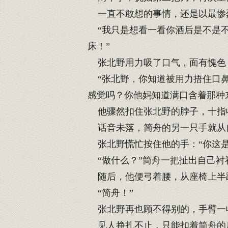
一直不敢想的事情，还是以最惨烈
“我只是想看一看你酒后是不是不
床！”
张北野用力吸了口气，面有愧色，
“张北野，你知道被用力捂住口鼻
感觉吗？你他妈知道满口含着那种
他骤然扣住张北野的脖子，十指收
话音未落，简舟的另一只手就从
张北野慌忙按住他的手：“你这是
“做什么？”简舟一把扯出自己衬
随后，他便弓着腰，从座椅上半
“简舟！”
张北野再也顾不得别的，手臂一
见人挣扎不止，只能扣着简舟的