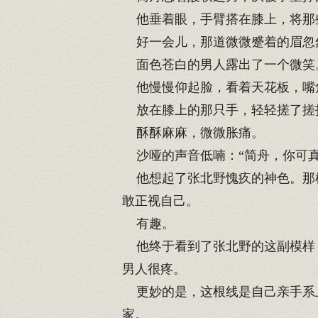
他垂着眼，手臂搭在膝上，将那
好一会儿，那道微微蹙着的眉忽
面色苍白的男人露出了一个微笑
他慢慢仰起脸，看着天花板，嘴
放在膝上的那只手，轻轻搓了搓
酥酥麻麻，微微胀痛。
沙哑的声音低喃：“简舟，你可真
他想起了张北野愧疚的神色。那样
敢正视自己。
有趣。
他终于看到了张北野的这副模样，
男人很疼。
更妙的是，这根线是自己亲手系上
家。