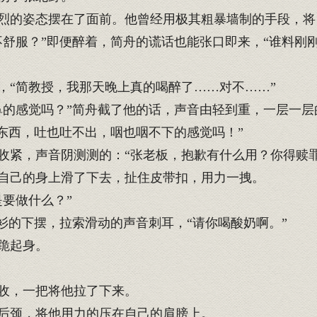
的姿态摆在了面前。他曾经用极其粗暴墙制的手段，将
舒服？”即便醉着，简舟的谎话也能张口即来，“谁料刚
“简教授，我那天晚上真的喝醉了……对不……”
的感觉吗？”简舟截了他的话，声音由轻到重，一层一层
东西，吐也吐不出，咽也咽不下的感觉吗！”
紧，声音阴测测的：“张老板，抱歉有什么用？你得赎罪
自己的身上滑了下去，扯住皮带扣，用力一拽。
要做什么？”
衫的下摆，拉索滑动的声音刺耳，“请你喝酸奶啊。”
跪起身。
收，一把将他拉了下来。
后颈，将他用力的压在自己的肩膀上。