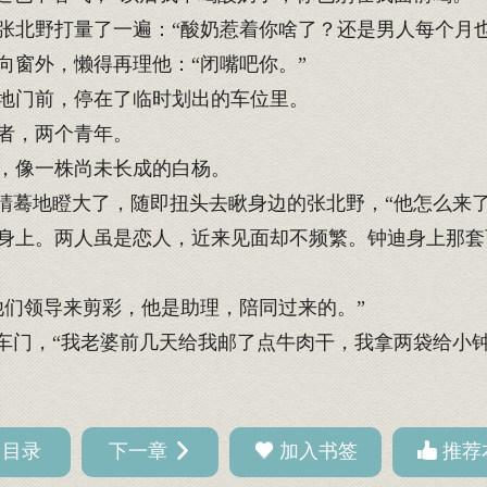
北野打量了一遍：“酸奶惹着你啥了？还是男人每个月也
窗外，懒得再理他：“闭嘴吧你。”
地门前，停在了临时划出的车位里。
者，两个青年。
，像一株尚未长成的白杨。
睛蓦地瞪大了，随即扭头去瞅身边的张北野，“他怎么来了
上。两人虽是恋人，近来见面却不频繁。钟迪身上那套
们领导来剪彩，他是助理，陪同过来的。”
车门，“我老婆前几天给我邮了点牛肉干，我拿两袋给小钟
回目录
下一章
加入书签
推荐