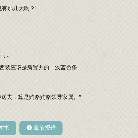
有那几天啊？”
？”
西装应该是新置办的，浅蓝色条
送去，算是贿赂贿赂领导家属。”
本书
章节报错