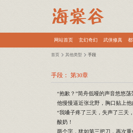
网站首页
玄幻奇幻
武侠修真
都
首页
其他类型
手段
手段： 第30章
“抱歉？”简舟低哑的声音悠悠荡
他慢慢逼近张北野，胸口贴上他
“我嗓子疼了三天，失声了三天，
酸奶！
两个字，犹如第三把刀，再次重