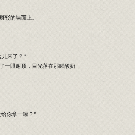
斑驳的墙面上。
儿来了？”
了一眼谢顶，目光落在那罐酸奶
给你拿一罐？”