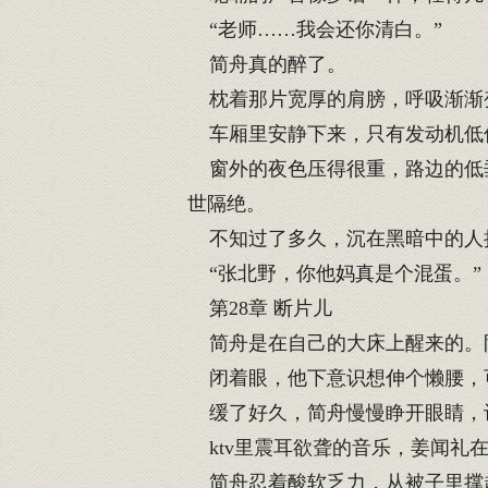
“老师……我会还你清白。”
简舟真的醉了。
枕着那片宽厚的肩膀，呼吸渐渐
车厢里安静下来，只有发动机低
窗外的夜色压得很重，路边的低垂
世隔绝。
不知过了多久，沉在黑暗中的人
“张北野，你他妈真是个混蛋。”
第28章 断片儿
简舟是在自己的大床上醒来的。
闭着眼，他下意识想伸个懒腰，可
缓了好久，简舟慢慢睁开眼睛，
ktv里震耳欲聋的音乐，姜闻礼
简舟忍着酸软乏力，从被子里撑