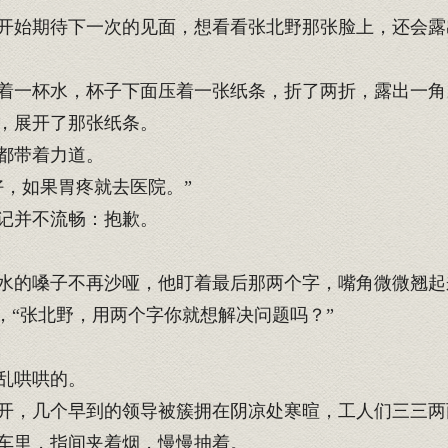
开始期待下一次的见面，想看看张北野那张脸上，还会露
着一杯水，杯子下面压着一张纸条，折了两折，露出一角
，展开了那张纸条。
都带着力道。
，如果胃疼就去医院。”
记并不流畅：抱歉。
水的嗓子不再沙哑，他盯着最后那两个字，嘴角微微翘起
，“张北野，用两个字你就想解决问题吗？”
乱哄哄的。
开，几个早到的领导被簇拥在阴凉处寒暄，工人们三三两
车里，指间夹着烟，慢慢抽着。