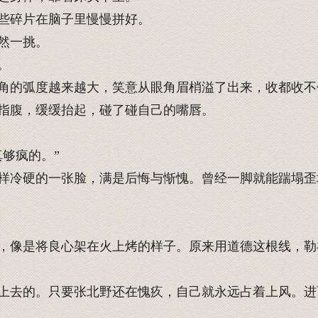
些碎片在脑子里慢慢拼好。
然一挑。
。
角的弧度越来越大，笑意从眼角眉梢溢了出来，收都收不
指腹，缓缓抬起，碰了碰自己的嘴唇。
够疯的。”
冷硬的一张脸，满是后悔与惭愧。曾经一脚就能踹塌歪
像是将良心架在火上烤的样子。原来用道德这根线，勒
去的。只要张北野还在愧疚，自己就永远占着上风。进