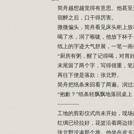
简舟越想越觉得有意思。他甚至
宿醉之后，口干得厉害。
微微偏头，简舟看见床头柜上放
喝了水，润了喉咙，他放下杯子
纸上的字迹大气舒展，一笔一画
“厨房有粥，醒了记得喝，对胃好
末尾留了两个字，写得很重，笔
再往下便是落款：张北野。
简舟把纸条来回看了两遍。润过
“抱歉？”纸条轻飘飘地落回桌上
————
工地的剪彩仪式尚未开始，现场
红绸已经拉好，花篮沿着两边排
张北野没凑那个堆。他坐在皮卡