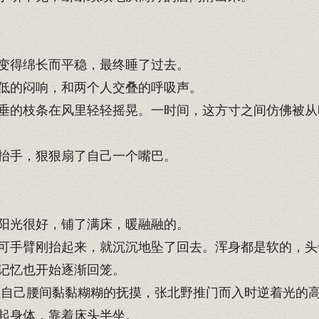
变得绵长而平稳，最终睡了过去。
低的闷响，和两个人交叠的呼吸声。
的枝条在风里轻轻摇晃。一时间，这方寸之间仿佛被从
抬手，狠狠扇了自己一个嘴巴。
阳光很好，铺了满床，暖融融的。
手臂刚抬起来，就沉沉地坠了回去。浑身都是软的，头
记忆也开始逐渐回笼。
在自己腰间黏黏糊糊的抚摸，张北野推门而入时逆着光的
起身体，靠着床头半坐。