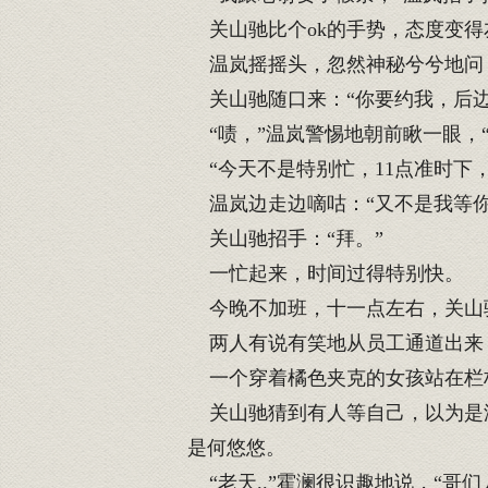
关山驰比个ok的手势，态度变得
温岚摇摇头，忽然神秘兮兮地问：
关山驰随口来：“你要约我，后边
“啧，”温岚警惕地朝前瞅一眼，
“今天不是特别忙，11点准时下，
温岚边走边嘀咕：“又不是我等你.
关山驰招手：“拜。”
一忙起来，时间过得特别快。
今晚不加班，十一点左右，关山
两人有说有笑地从员工通道出来
一个穿着橘色夹克的女孩站在栏
关山驰猜到有人等自己，以为是温
是何悠悠。
“老天..”霍澜很识趣地说，“哥