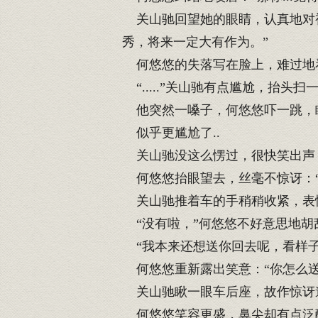
关山驰回望她的眼睛，认真地对视
秀，将来一定大有作为。”
何悠悠的失落写在脸上，难过地看
“.....”关山驰有点尴尬，抬头
他突然一嗓子，何悠悠吓一跳，
似乎更尴尬了..
关山驰没这么愣过，很快笑出声：
何悠悠抬眼望去，丝毫不惊讶：“
关山驰推着车的手稍稍收紧，表情
“没有啦，”何悠悠不好意思地胡
“我本来还想送你回去呢，看样子
何悠悠重新露出笑意：“你怎么送
关山驰瞅一眼车后座，故作惊讶道
何悠悠笑容更盛，鼻尖却有点泛酸：