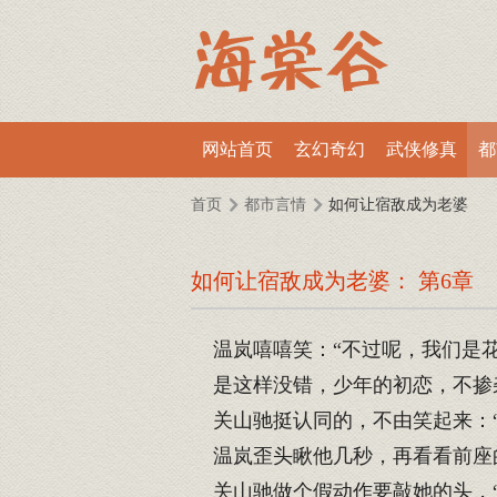
网站首页
玄幻奇幻
武侠修真
都
首页
都市言情
如何让宿敌成为老婆
如何让宿敌成为老婆： 第6章
温岚嘻嘻笑：“不过呢，我们是花
是这样没错，少年的初恋，不掺
关山驰挺认同的，不由笑起来：“
温岚歪头瞅他几秒，再看看前座的
关山驰做个假动作要敲她的头，“