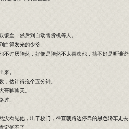
取饭盒，然后到自动售货机等人。
到白得发光的少爷。
不讨厌隋然，好像是隋然不太喜欢他，搞不好是听谁说
出来。
教，估计得拖个五分钟。
大哥聊聊天。
路过。
然没看见他，出了校门，径直朝路边停靠的黑色轿车走去
肯定低不了。