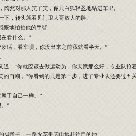
，隋然对那人笑了笑，像只白狐轻盈地钻进车里。
一下，转头就看见门卫大哥放大的脸。
感慨地拍拍他的手臂。
在看什么。”
废话，看车呗，你没出来之前我就看半天。”
。
又道，“你就应该去做运动员，你天赋那么好，专业队抢着
笑的自嘲，“你看到的只是第一步，进了专业队还要过五
属于自己一样。”
。”
的脚蹬子，一路火花带闪电地赶往目的地。