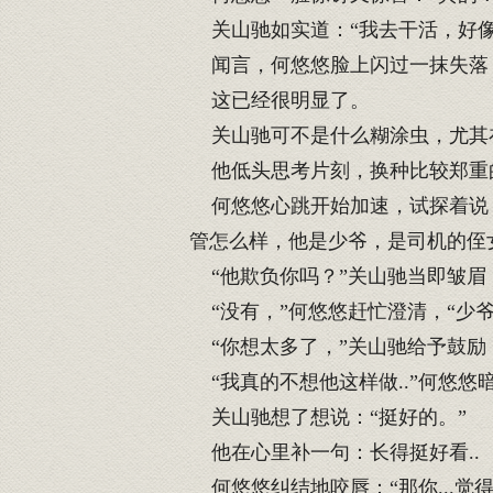
关山驰如实道：“我去干活，好像
闻言，何悠悠脸上闪过一抹失落：
这已经很明显了。
关山驰可不是什么糊涂虫，尤其
他低头思考片刻，换种比较郑重的
何悠悠心跳开始加速，试探着说：
管怎么样，他是少爷，是司机的侄
“他欺负你吗？”关山驰当即皱眉
“没有，”何悠悠赶忙澄清，“少
“你想太多了，”关山驰给予鼓励
“我真的不想他这样做..”何悠悠
关山驰想了想说：“挺好的。”
他在心里补一句：长得挺好看..
何悠悠纠结地咬唇：“那你...觉得