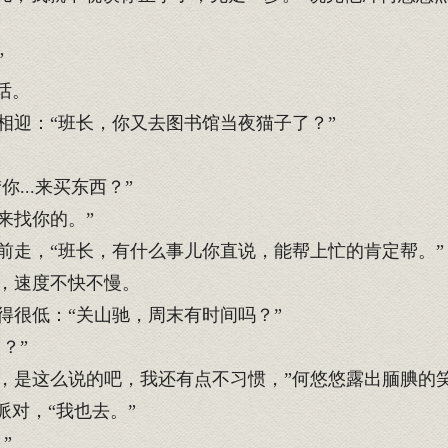
”
话。
迎：“班长，你又去图书馆当夜猫子了？”
...来买东西？”
门来找你的。”
走，“班长，有什么事儿你直说，能帮上忙的肯定帮。”
，速度不快不慢。
很低：“关山驰，周末有时间吗？”
？”
，是这么说的吧，我还有点不习惯，”何悠悠露出腼腆的笑，
对，“我也去。”
”