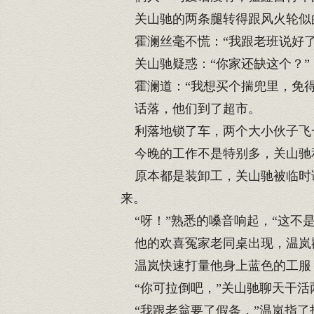
关山驰的两条腿转得跟风火轮似的
霍澜丝毫不慌：“我跟老班说好了，
关山驰疑惑：“你家还缺这个？”
霍澜道：“我想买个揣兜里，免得
话落，他们到了超市。
利落地锁了车，两个大小伙子飞
今晚的工作不是特别多，关山驰
原本都是装卸工，关山驰被临时调
来。
“呀！”熟悉的嗓音响起，“这不是
他的欢喜冤家老同桌出现，温岚
温岚快速打量他身上蓝色的工服，
“你可拉倒吧，”关山驰聊天干活
“我跟老翁要了假条，”温岚指了