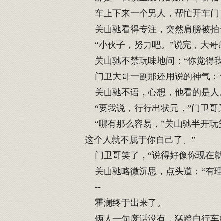
车上下来一个男人，帮忙开车门
关山驰看得专注，突然肩膀被拍
“小伙子，努力吧。”说完，大哥
关山驰不禁玩味地问：“你觉得我
门卫大哥一副那还用说的神气：“
关山驰不语，心想，他看的是人
“要我说，行行出状元，”门卫哥
“哪有那么容易，”关山驰半开玩
这个人就不属于你自己了。”
门卫哥笑了，“说得好像你现在就
关山驰略微沉思，点头道：“有理
--
霍澜终于出来了。
俩人一句废话没有，猛蹬自行车