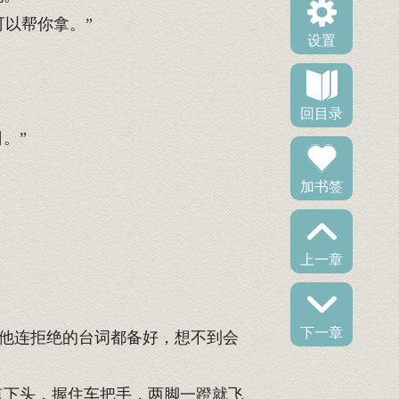
以帮你拿。”
设置
回目录
。”
加书签
上一章
下一章
他连拒绝的台词都备好，想不到会
点下头，握住车把手，两脚一蹬就飞