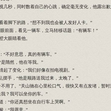
几秒，同时数着自己的心跳，确定毫无变化，他露出歉
着脚下的路，“想不到我也会被人发好人卡。”
扫一眼前面，看见一辆车，立马转移话题：“有辆车！”
瞪大眼睛看他。
“不好意思，真的有辆车。”
是隋然，他在等我。”
起了变化：“我们好像在拍电视剧。”
乱摆手，“他是顺路送我过来，太晚了。”
不用了。”关山驰在心里松口气，很快又有点发堵，暂时
我？我可以坐你的车。”
：“你还真想坐在自行车上哭啊。”
“我愿意..”