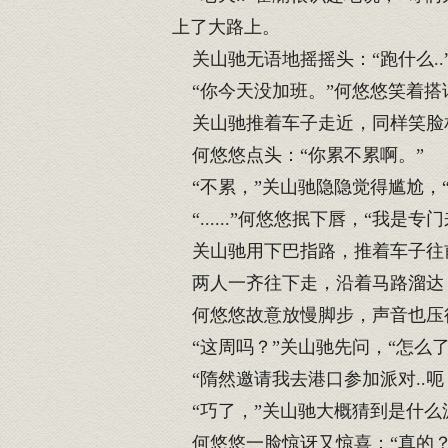
上了大路上。
关山驰无语地摇摇头：“跑什么..
“你今天没加班。”何悠悠笑着搭
关山驰推着车子走近，同样笑脸相
何悠悠点头：“你累不累啊。”
“不累，”关山驰隐隐觉得尴尬，“你
“......”何悠悠抿下唇，“我是专
关山驰用下巴指路，推着车子往前
两人一齐往下走，沿着马路溜达
何悠悠故意放慢脚步，声音也压得
“这周吗？”关山驰先问，“怎么了
“隋然邀请我去港口参加派对..呃
“巧了，”关山驰大概猜到是什么派
何悠悠一脸惊讶又惊喜：“真的？