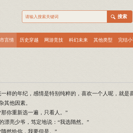
市言情
历史穿越
网游竞技
科幻未来
其他类型
完结小
一样的年纪，感情是特别纯粹的，喜欢一个人呢，就是喜
杂其他因素。
那你重新选一遍，只看人。”
漂亮少爷，笃定地说：“我选隋然。”
隋然给你，我要但是。”