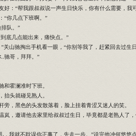
友好：“帮我跟叔叔说一声生日快乐，你有什么需要，我可
“你几点下班啊。”
排队。”
“到底几点能出来，痛快点。”
”关山驰掏出手机看一眼，“你别等我了，赶紧回去过生日
.驰哥，拜拜。”
驰和霍澜准时下班。
，抬头就碰见熟人。
杆旁，黑色的头发散落着，脸上挂着青涩又迷人的笑。
岚，邀请他去家里给叔叔过生日，毕竟都是老熟人了，
们儿，我就不耽误你正事了，先走一步。”说完他冲何悠悠