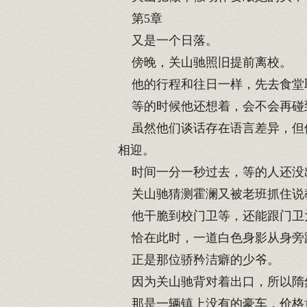
第5章
又是一个日落。
傍晚，关山驰照旧提前离校。
他的行程和往日一样，先去食堂
等的时候他还想着，会不会再碰
虽然他们谈话存在语言差异，但他
相迎。
时间一分一秒过去，等的人还没
关山驰猜测霍澜又被老班抓住说
他干脆到校门卫等，还能跟门卫
恰在此时，一道白色身影从身旁
正是那位骄矜洁癖的少爷。
因为关山驰背对着出口，所以隋
那是一辆镇上没有的豪车，价格