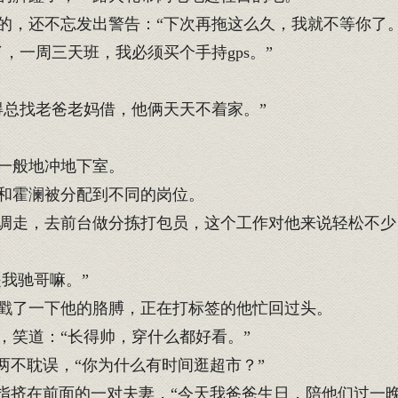
，还不忘发出警告：“下次再拖这么久，我就不等你了。
一周三天班，我必须买个手持gps。”
总找老爸老妈借，他俩天天不着家。”
一般地冲地下室。
和霍澜被分配到不同的岗位。
走，去前台做分拣打包员，这个工作对他来说轻松不少
我驰哥嘛。”
戳了一下他的胳膊，正在打标签的他忙回过头。
笑道：“长得帅，穿什么都好看。”
两不耽误，“你为什么有时间逛超市？”
指挤在前面的一对夫妻，“今天我爸爸生日，陪他们过一晚