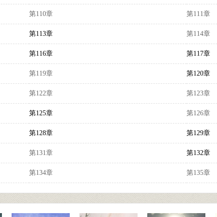
第110章
第111章
第113章
第114章
第116章
第117章
第119章
第120章
第122章
第123章
第125章
第126章
第128章
第129章
第131章
第132章
第134章
第135章