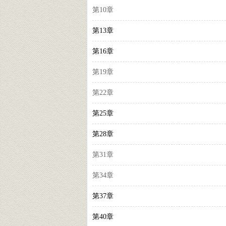
第10章
第13章
第16章
第19章
第22章
第25章
第28章
第31章
第34章
第37章
第40章