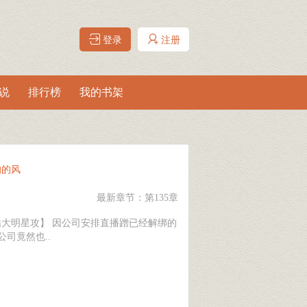
登录
注册
说
排行榜
我的书架
的的风
最新章节：
第135章
装酷大明星攻】 因公司安排直播蹭已经解绑的
司竟然也..