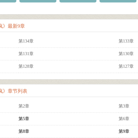
疯》最新9章
第134章
第133章
第131章
第130章
第128章
第127章
疯》章节列表
第2章
第3章
第5章
第6章
第8章
第9章