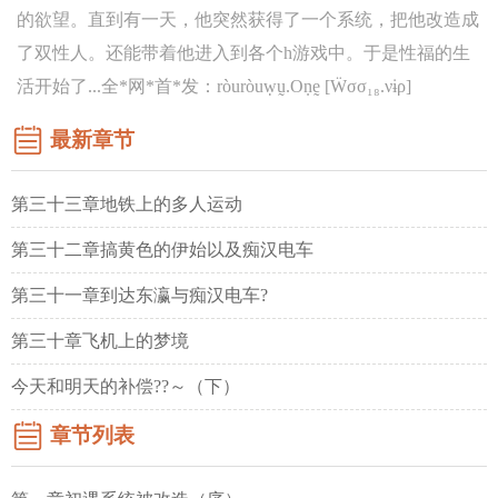
的欲望。直到有一天，他突然获得了一个系统，把他改造成
了双性人。还能带着他进入到各个h游戏中。于是性福的生
活开始了...全*网*首*发：ròuròuẉṵ.Oṇḛ [Ẅσσ₁₈.νɨρ]
最新章节
第三十三章地铁上的多人运动
第三十二章搞黄色的伊始以及痴汉电车
第三十一章到达东瀛与痴汉电车?
第三十章飞机上的梦境
今天和明天的补偿??～（下）
章节列表