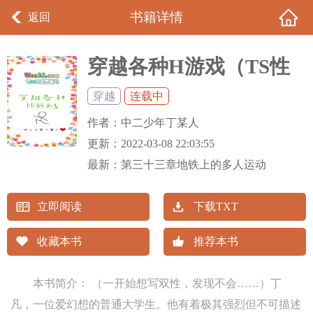
书籍详情
返回
穿越各种H游戏（TS性
转）
穿越
连载中
作者：
中二少年丁某人
更新：
2022-03-08 22:03:55
最新：
第三十三章地铁上的多人运动
立即阅读
下载TXT
收藏本书
推荐本书
本书简介： （一开始想写双性，发现不会……）丁
凡，一位爱幻想的普通大学生。他有着极其强烈但不可描述